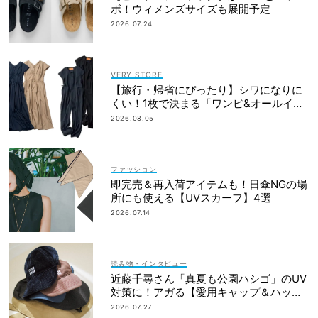
ボ！ウィメンズサイズも展開予定
2026.07.24
VERY STORE
【旅行・帰省にぴったり】シワになりに
くい！1枚で決まる「ワンピ&オールイン
ワン」2選
2026.08.05
ファッション
即完売＆再入荷アイテムも！日傘NGの場
所にも使える【UVスカーフ】4選
2026.07.14
読み物・インタビュー
近藤千尋さん「真夏も公園ハシゴ」のUV
対策に！アガる【愛用キャップ＆ハッ
ト】大公開
2026.07.27