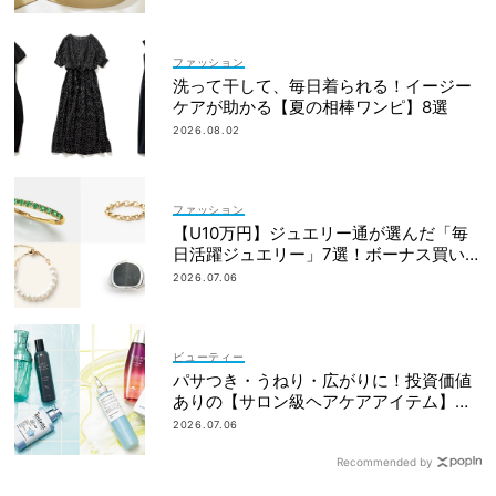
ファッション
洗って干して、毎日着られる！イージー
ケアが助かる【夏の相棒ワンピ】8選
2026.08.02
ファッション
【U10万円】ジュエリー通が選んだ「毎
日活躍ジュエリー」7選！ボーナス買いに
おすすめ
2026.07.06
ビューティー
パサつき・うねり・広がりに！投資価値
ありの【サロン級ヘアケアアイテム】一
覧
2026.07.06
Recommended by