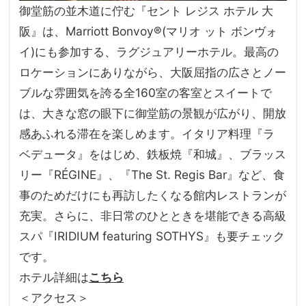
御堂筋の並木道に佇む『セント
レジス
ホテル
大
阪』は、
Marriott Bonvoy®
(マリオ
ット
ボンヴォ
イ)にも参加する、ラグジュアリーホテル。最高の
ロケーションにありながら、大阪屈指の広さとノー
ブルな雰囲気を誇る全
160
室の客室とスイートで
は、大きな窓の眼下に御堂筋の景観が広がり、開放
感あふれる滞在を楽しめます。イタリア料理『ラ
ベデュータ』をはじめ、鉄板焼『和城』、ブラッス
リー『
RÉGINE
』、『
The St. Regis Bar
』など、食
事のためだけにも再訪したくなる館内レストランが
充実。さらに、非日常のひとときを堪能できる高級
スパ『
IRIDIUM featuring SOTHYS
』も要チェック
です。
ホテル詳細は
こちら
＜アクセス＞