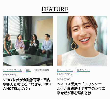
FEATURE
ライフスタイル
|
旅行
ビューティー
|
スキンケア
2026.07.27
VERY世代が金融教育家・田内
2026.07.07
ベスコス受賞の「エリクシー
学さんと考える「なぜ今、NOT
ル」が最適解！？ママのシワに
A HOTELなの？」
幸せ感が滲む理由とは