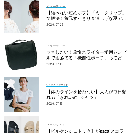
ビューティー
【結べない短めボブ】「ミニクリップ」
で解決！首元すっきり＆涼しげな夏アレ
ンジ
2026.07.25
ビューティー
マネしたい！旅慣れライター愛用シンプ
ルで洒落てる「機能性ポーチ」ってどこ
の？
2026.07.10
VERY STORE
【体のラインを拾わない】大人が毎日頼
れる『きれいめTシャツ』
2026.07.15
ファッション
【ビルケンシュトック】がsacaiとコラ