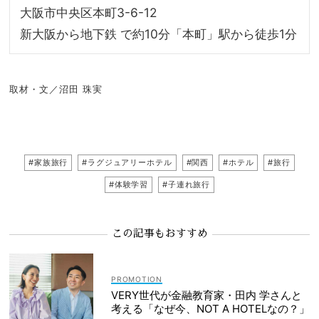
大阪市中央区本町
3-
6-12
新大阪から地下鉄
で約10分
「本町」駅
から徒歩
1
分
取材・文／沼田 珠実
#家族旅行
#ラグジュアリーホテル
#関西
#ホテル
#旅行
#体験学習
#子連れ旅行
この記事もおすすめ
VERY世代が金融教育家・田内 学さんと
考える「なぜ今、NOT A HOTELなの？」