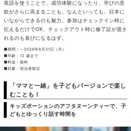
英語を使うことで、成功体験になったり、学びの意
欲がさらに高まることも。なんといっても、日本に
いながらできるのも魅力。参加はチェックイン時に
伝えるだけでOK、チェックアウト時に修了証が渡さ
れるのも喜びになるはず。
■
期間：
～
2026
年
8
月
31
日（月）
■
年齢：
12
歳まで
■
料金：無料
■
対象：宿泊者限定
「ママと一緒」を子どもバージョンで楽し
むことも！
キッズポーションのアフタヌーンティーで、子
どもとゆっくり話す時間を