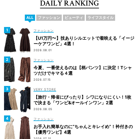
DAILY RANKING
ALL
ファッション
ビューティ
ライフスタイル
ファッション
【U1万円〜】技ありシルエットで着映える「イージ
ーケアワンピ」4選！
2026.08.01
ファッション
今夏、一番使えるのは【柄パンツ】に決定！Tシャ
ツだけでキマる４選
2026.07.15
VERY STORE
【旅行・帰省にぴったり】シワになりにくい！1枚
で決まる「ワンピ&オールインワン」2選
2026.08.05
ファッション
お手入れ簡単なのに“ちゃんとキレイめ”！衿付きの
【優秀ワンピ】4選
2026.07.31