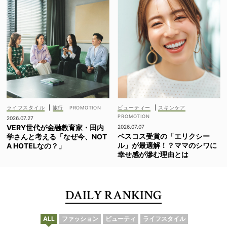
ライフスタイル
|
旅行
ビューティー
|
スキンケア
2026.07.27
VERY世代が金融教育家・田内
2026.07.07
ベスコス受賞の「エリクシー
学さんと考える「なぜ今、NOT
ル」が最適解！？ママのシワに
A HOTELなの？」
幸せ感が滲む理由とは
DAILY RANKING
ALL
ファッション
ビューティ
ライフスタイル