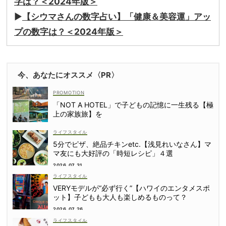
字は？＜2024年版＞
▶
【シウマさんの数字占い】「健康＆美容運」アッ
プの数字は？＜2024年版＞
今、あなたにオススメ〈PR〉
「NOT A HOTEL」で子どもの記憶に一生残る【極
上の家族旅】を
ライフスタイル
5分でピザ、絶品チキンetc.【浅見れいなさん】マ
マ友にも大好評の「時短レシピ」４選
2026.07.31
ライフスタイル
VERYモデルが“必ず行く”【ハワイのエンタメスポ
ット】子どもも大人も楽しめるものって？
2026.07.26
ライフスタイル