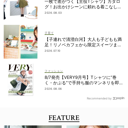
一枚で差がつく【主役Tシャツ】カタロ
グ！お出かけシーンに頼れる着こなし実
例も
2026.08.03
子育て
【子連れで清澄白河】大人も子どもも満
足！リノベカフェから限定スイーツまで
最旬スポット3選
2026.07.10
ファッション
8/7発売【VERY9月号】Tシャツに“巻
く・かぶる”で手持ち服のマンネリを即解
決！
2026.08.06
Recommended by
FEATURE