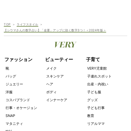
TOP
ライフスタイル
【シウマさんの数字占い】「金運」アップに効く数字3つ！＜2024年版＞
ファッション
ビューティー
子育て
靴
メイク
VERY児童館
バッグ
スキンケア
子連れスポット
ジュエリー
ヘア
出産・内祝い
洋服
ボディ
子ども服
コスパブランド
インナーケア
グッズ
行事・オケージョン
子ども行事
SNAP
教育
マタニティ
リアルママ