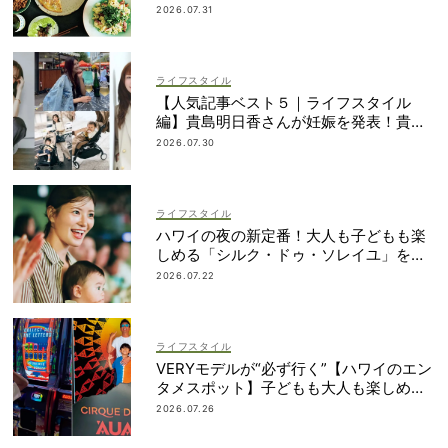
ピ」４選
2026.07.31
ライフスタイル
【人気記事ベスト５｜ライフスタイル
編】貴島明日香さんが妊娠を発表！貴重
なインタビュー記事が続々
2026.07.30
ライフスタイル
ハワイの夜の新定番！大人も子どもも楽
しめる「シルク・ドゥ・ソレイユ」を体
験
2026.07.22
ライフスタイル
VERYモデルが“必ず行く”【ハワイのエン
タメスポット】子どもも大人も楽しめる
ものって？
2026.07.26