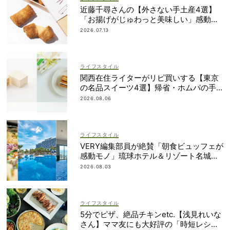
近藤千尋さんの【外さない手土産4選】
「お揚げがじゅわっと美味しい」感動も
のの逸品とは？
2026.07.13
ライフスタイル
関西在住ライターがリピ買いする【東京
の名品スイーツ4選】帰省・ホムパの手
土産に
2026.08.06
ライフスタイル
VERY編集部員が絶賛「朝食ビュッフェが
感動モノ」琉球ホテル＆リゾート名城ビ
ーチは雨でも遊び尽くせる！
2026.08.03
ライフスタイル
5分でピザ、絶品チキンetc.【浅見れいな
さん】ママ友にも大好評の「時短レシ