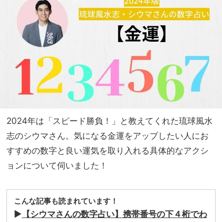
ゅわ
家族
っと
旅】
美味
を
し
い」
感動
もの
の逸
品と
は？
2024年は「スピード勝負！」と教えてくれた琉球風水
志のシウマさん。気になる金運をアップしたい人にお
すすめの数字と良い運気を取り入れる具体的なアクシ
ョンについて伺いました！
こんな記事も読まれています！
▶
【シウマさんの数字占い】携帯番号の下４桁でわ