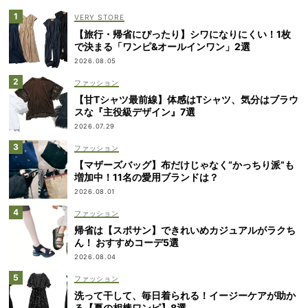
VERY STORE
【旅行・帰省にぴったり】シワになりにくい！1枚
で決まる「ワンピ&オールインワン」2選
2026.08.05
ファッション
【甘Tシャツ最前線】体感はTシャツ、気分はブラウ
スな『主役級デザイン』7選
2026.07.29
ファッション
【マザーズバッグ】布だけじゃなく“かっちり派”も
増加中！11名の愛用ブランドは？
2026.08.01
ファッション
帰省は【スポサン】できれいめカジュアルがラクち
ん！ おすすめコーデ5選
2026.08.04
ファッション
洗って干して、毎日着られる！イージーケアが助か
る【夏の相棒ワンピ】8選