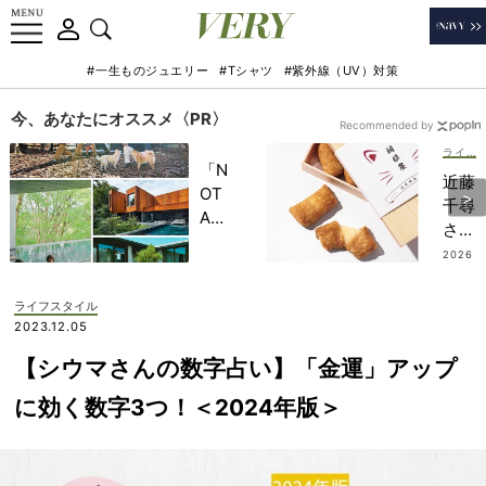
#一生ものジュエリー
#Tシャツ
#紫外線（UV）対策
今、あなたにオススメ〈PR〉
Recommended by
ライフスタイル
「N
近藤
OT
千尋
A
さん
HO
の
2026
TEL
.07.13
【外
」で
さな
ライフスタイル
子ど
い手
2023.12.05
もの
土産
記憶
【シウマさんの数字占い】「金運」アップ
4
に一
選】
に効く数字3つ！＜2024年版＞
生残
「お
る
揚げ
【極
がじ
上の