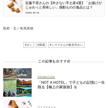
近藤千尋さんの【外さない手土産4選】「お揚げが
じゅわっと美味しい」感動ものの逸品とは？
2026.07.13
取材・文／有馬美穂
#占い
#開運
#シウマさんの数意学占い
この記事もおすすめ
「NOT A HOTEL」で子どもの記憶に一生
残る【極上の家族旅】を
ライフスタイル