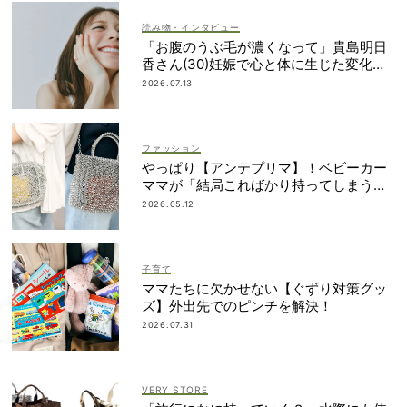
読み物・インタビュー
「お腹のうぶ毛が濃くなって」貴島明日
香さん(30)妊娠で心と体に生じた変化も
「愛しいです」
2026.07.13
ファッション
やっぱり【アンテプリマ】！ベビーカー
ママが「結局こればかり持ってしまう」
納得の理由
2026.05.12
子育て
ママたちに欠かせない【ぐずり対策グッ
ズ】外出先でのピンチを解決！
2026.07.31
VERY STORE