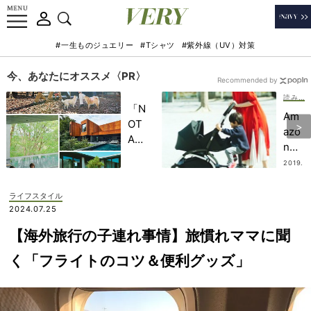
#一生ものジュエリー
#Tシャツ
#紫外線（UV）対策
今、あなたにオススメ〈PR〉
Recommended by
読み物・インタビュー
「N
Am
OT
azo
A
n大
HO
好
2019.
TEL
05.31
き！
」で
2児
ライフスタイル
子ど
のマ
2024.07.25
もの
マ・
記憶
【海外旅行の子連れ事情】旅慣れママに聞
辻元
に一
舞さ
く「フライトのコツ＆便利グッズ」
生残
んが
る
ポチ
【極
ッた
上の