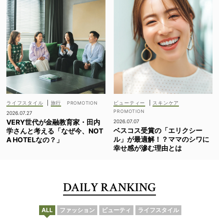
ライフスタイル
|
旅行
ビューティー
|
スキンケア
2026.07.27
VERY世代が金融教育家・田内
2026.07.07
ベスコス受賞の「エリクシー
学さんと考える「なぜ今、NOT
ル」が最適解！？ママのシワに
A HOTELなの？」
幸せ感が滲む理由とは
DAILY RANKING
ALL
ファッション
ビューティ
ライフスタイル