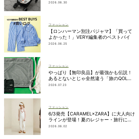
2026.06.30
ファッション
【ロンハーマン別注パジャマ】「買って
よかった！」VERY編集者のベストバイ
2026.06.25
ファッション
やっぱり【無印良品】が最強かも伝説！
あるとないとじゃ全然違う「旅のQOL爆
上げアイテム」
2026.07.23
ファッション
6/3発売【CARAMEL×ZARA】に大人向け
ラインが登場！夏のレジャー・旅行にも
おすすめ
2026.06.02