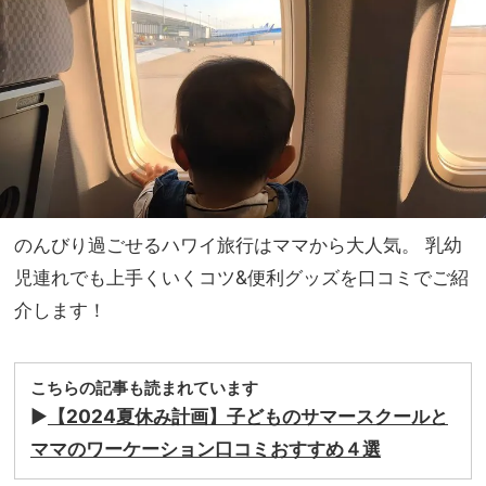
便利
家族
な育
旅】
児グ
を
ッズ
のんびり過ごせるハワイ旅行はママから大人気。 乳幼
児連れでも上手くいくコツ&便利グッズを口コミでご紹
介します！
こちらの記事も読まれています
▶︎
【2024夏休み計画】子どものサマースクールと
ママのワーケーション口コミおすすめ４選