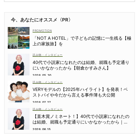
今、あなたにオススメ〈PR〉
「NOT A HOTEL」で子どもの記憶に一生残る【極
上の家族旅】を
読み物・インタビュー
40代で小説家になれたのは結婚、就職も予定通り
にいかなかったから【朝倉かすみさん】
2026.05.30
読み物・インタビュー
VERYモデルの【2025年ハイライト】を発表！ベ
ストバイや今だから言える事件簿も大公開
2026.07.27
読み物・インタビュー
【直木賞ノミネート！】40代で小説家になれたの
は結婚、就職も予定通りにいかなかったから｜朝
倉かすみさん
2026.06.15