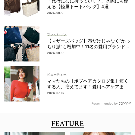
「旅行になに持っていく？」水際にも使
える【軽量トートバッグ】4選
2026.08.01
ファッション
【マザーズバッグ】布だけじゃなく“かっ
ちり派”も増加中！11名の愛用ブランド
は？
2026.08.01
ビューティー
ママたちの【ボブヘアカタログ集】短く
する人、増えてます！愛用ヘアケアまで
全部見せ
2026.07.07
Recommended by
FEATURE