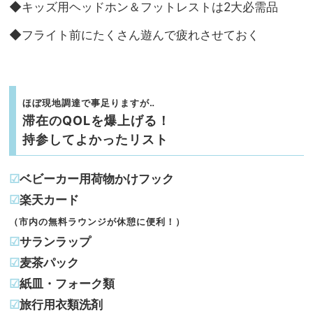
◆キッズ用ヘッドホン＆フットレストは2大必需品
◆フライト前にたくさん遊んで疲れさせておく
ほぼ現地調達で事足りますが‥
滞在のQOLを爆上げる！
持参してよかったリスト
☑︎
ベビーカー用荷物かけフック
☑︎
楽天カード
（市内の無料ラウンジが休憩に便利！）
☑︎
サランラップ
☑︎
麦茶パック
☑︎
紙皿・フォーク類
☑︎
旅行用衣類洗剤