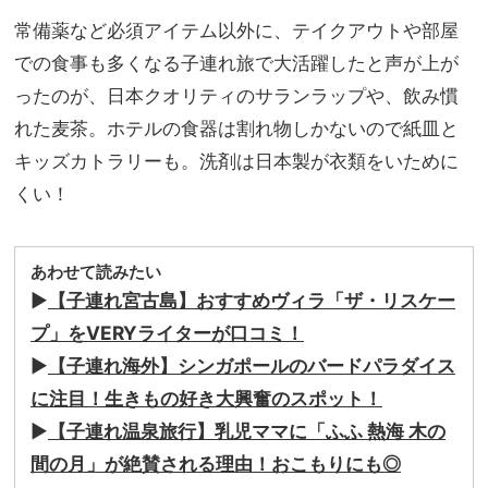
常備薬など必須アイテム以外に、テイクアウトや部屋
での食事も多くなる子連れ旅で大活躍したと声が上が
ったのが、日本クオリティのサランラップや、飲み慣
れた麦茶。ホテルの食器は割れ物しかないので紙皿と
キッズカトラリーも。洗剤は日本製が衣類をいために
くい！
あわせて読みたい
▶︎
【子連れ宮古島】おすすめヴィラ「ザ・リスケー
プ」をVERYライターが口コミ！
▶︎
【子連れ海外】シンガポールのバードパラダイス
に注目！生きもの好き大興奮のスポット！
▶︎
【子連れ温泉旅行】乳児ママに「ふふ 熱海 木の
間の月」が絶賛される理由！おこもりにも◎