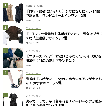
VERY STORE
【旅行・帰省にぴったり】シワになりにくい！1枚
で決まる「ワンピ&オールインワン」2選
2026.08.05
ファッション
【甘Tシャツ最前線】体感はTシャツ、気分はブラウ
スな『主役級デザイン』7選
2026.07.29
ファッション
【マザーズバッグ】布だけじゃなく“かっちり派”も
増加中！11名の愛用ブランドは？
2026.08.01
ファッション
帰省は【スポサン】できれいめカジュアルがラクち
ん！ おすすめコーデ5選
2026.08.04
ファッション
洗って干して、毎日着られる！イージーケアが助か
る【夏の相棒ワンピ】8選