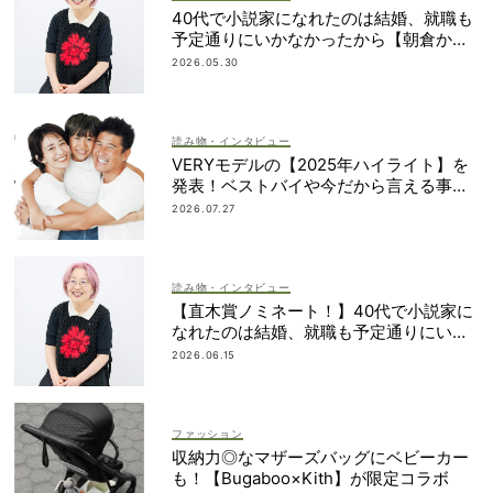
40代で小説家になれたのは結婚、就職も
予定通りにいかなかったから【朝倉かす
みさん】
2026.05.30
読み物・インタビュー
VERYモデルの【2025年ハイライト】を
発表！ベストバイや今だから言える事件
簿も大公開
2026.07.27
読み物・インタビュー
【直木賞ノミネート！】40代で小説家に
なれたのは結婚、就職も予定通りにいか
なかったから｜朝倉かすみさん
2026.06.15
ファッション
収納力◎なマザーズバッグにベビーカー
も！【Bugaboo×Kith】が限定コラボ