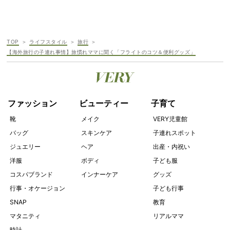
TOP
ライフスタイル
旅行
【海外旅行の子連れ事情】旅慣れママに聞く「フライトのコツ＆便利グッズ」
ファッション
ビューティー
子育て
靴
メイク
VERY児童館
バッグ
スキンケア
子連れスポット
ジュエリー
ヘア
出産・内祝い
洋服
ボディ
子ども服
コスパブランド
インナーケア
グッズ
行事・オケージョン
子ども行事
SNAP
教育
マタニティ
リアルママ
時計