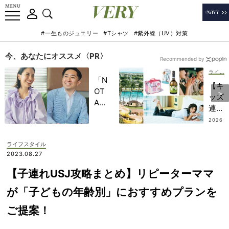
#一生ものジュエリー
#Tシャツ
#紫外線（UV）対策
今、あなたにオススメ〈PR〉
Recommended by
ライフスタイル
「N
【キ
OT
ッズ
A
連れ
HO
ハワ
2026
TEL
.08.0
イ】
7
」で
のモ
ライフスタイル
子ど
デル
2023.08.27
もの
プラ
記憶
【子連れUSJ攻略まとめ】リピーターママ
ン！
に一
プー
が「子どもの年齢別」におすすめプランを
生残
ルも
る
ご提案！
買い
【極
物も
上の