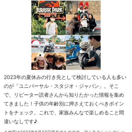
満喫
家族
の
旅】
「コ
を
ンド
ミニ
ア
ム」
滞在
が大
正解
2023年の夏休みの行き先として検討している人も多い
のが「ユニバーサル・スタジオ・ジャパン」。そこ
で、リピーター読者さんから知りたかった情報を集め
てきました！子供の年齢別に押さえておくべきポイン
トをチェック。これで、家族みんなで楽しめること間
違いなしです♪