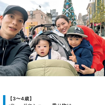
【3〜4歳】