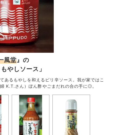
一風堂
』の
トもやしソース」
てあるもやしを和えるピリ辛ソース。我が家ではこ
「ぽん酢は実
 K.T.さん）ぽん酢やごまだれの合の手に◎。
トイックなぽ