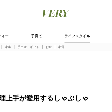
ティー
子育て
ライフスタイル
家事
手土産・ギフト
お金
家電
理上手が愛用するしゃぶしゃ
】