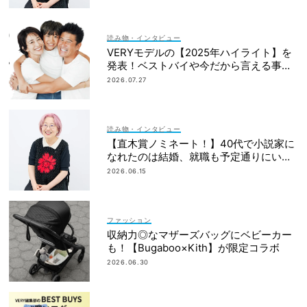
読み物・インタビュー
VERYモデルの【2025年ハイライト】を
発表！ベストバイや今だから言える事件
簿も大公開
2026.07.27
読み物・インタビュー
【直木賞ノミネート！】40代で小説家に
なれたのは結婚、就職も予定通りにいか
なかったから｜朝倉かすみさん
2026.06.15
ファッション
収納力◎なマザーズバッグにベビーカー
も！【Bugaboo×Kith】が限定コラボ
2026.06.30