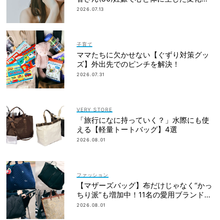
「愛しいです」
2026.07.13
子育て
ママたちに欠かせない【ぐずり対策グッ
ズ】外出先でのピンチを解決！
2026.07.31
VERY STORE
「旅行になに持っていく？」水際にも使
える【軽量トートバッグ】4選
2026.08.01
ファッション
【マザーズバッグ】布だけじゃなく“かっ
ちり派”も増加中！11名の愛用ブランド
は？
2026.08.01