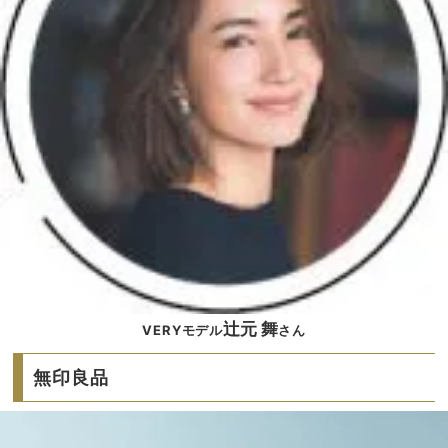
辻元 舞
VERYモデル
さん
無印良品