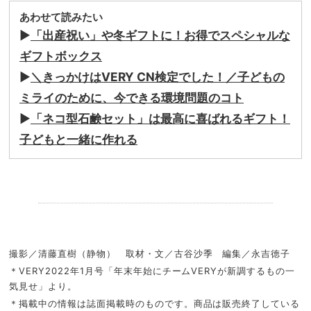
あわせて読みたい
▶︎
「出産祝い」や冬ギフトに！お得でスペシャルな
ギフトボックス
▶︎
＼きっかけはVERY CN検定でした！／子どもの
ミライのために、今できる環境問題のコト
▶︎
「ネコ型石鹸セット」は最高に喜ばれるギフト！
子どもと一緒に作れる
.
撮影／清藤直樹（静物） 取材・文／古谷沙季 編集／永吉徳子
＊VERY2022年1月号「年末年始にチームVERYが新調するもの一
気見せ」より。
＊掲載中の情報は誌面掲載時のものです。商品は販売終了している