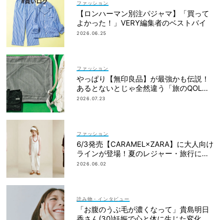
ファッション
【ロンハーマン別注パジャマ】「買って
よかった！」VERY編集者のベストバイ
2026.06.25
ファッション
やっぱり【無印良品】が最強かも伝説！
あるとないとじゃ全然違う「旅のQOL爆
上げアイテム」
2026.07.23
ファッション
6/3発売【CARAMEL×ZARA】に大人向け
ラインが登場！夏のレジャー・旅行にも
おすすめ
2026.06.02
読み物・インタビュー
「お腹のうぶ毛が濃くなって」貴島明日
香さん(30)妊娠で心と体に生じた変化も