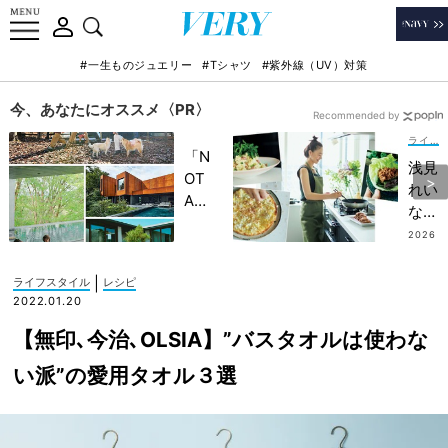
#一生ものジュエリー
#Tシャツ
#紫外線（UV）対策
今、あなたにオススメ〈PR〉
Recommended by
ライフスタイル
「N
浅見
OT
れい
A
なさ
HO
ん
2026
TEL
.08.0
【自
1
」で
宅で
|
ライフスタイル
レシピ
子ど
公
2022.01.20
もの
開】
記憶
【無印､今治､OLSIA】”バスタオルは使わな
気負
に一
わな
い派”の愛用タオル３選
生残
い
る
『リ
【極
アル
上の