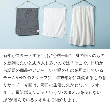
なお
家族
もて
旅】
なし
を
術』
下処
理な
しレ
シピ
や愛
用品
新年がスタートする1月は“心機一転”、身の回りのもの
も
を新調したいと思う人も多いのでは？そこで、日頃か
ら話題の商品やいいらしいと噂のものを耳にしている
チームVERYのスタッフに、年末年始に新調するものを
リサーチ！今回は、毎日の生活に欠かせない「タオ
ル」。最近増えているという“バスタオルを使わない
派”が選んでいるタオルをご紹介します。