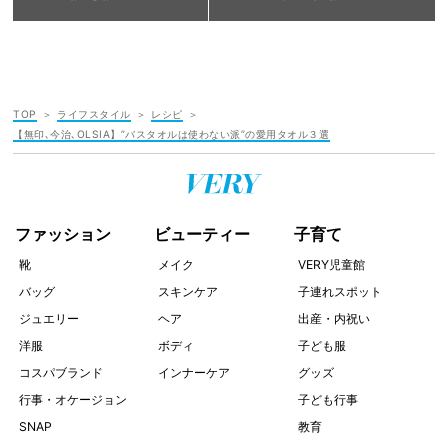
TOP
ライフスタイル
レシピ
【無印､今治､OLSIA】”バスタオルは使わない派”の愛用タオル３選
ファッション
ビューティー
子育て
靴
メイク
VERY児童館
バッグ
スキンケア
子連れスポット
ジュエリー
ヘア
出産・内祝い
洋服
ボディ
子ども服
コスパブランド
インナーケア
グッズ
行事・オケージョン
子ども行事
SNAP
教育