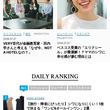
ライフスタイル
|
旅行
ビューティー
|
スキンケア
2026.07.27
VERY世代が金融教育家・田内
2026.07.07
ベスコス受賞の「エリクシー
学さんと考える「なぜ今、NOT
ル」が最適解！？ママのシワに
A HOTELなの？」
幸せ感が滲む理由とは
DAILY RANKING
ALL
ファッション
ビューティ
ライフスタイル
VERY STORE
【旅行・帰省にぴったり】シワになりにくい！1枚
で決まる「ワンピ&オールインワン」2選