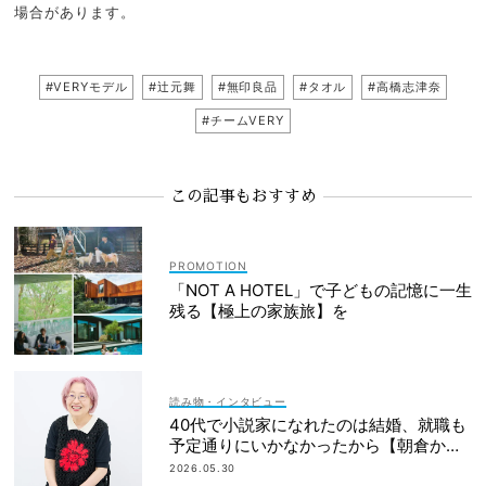
場合があります。
#VERYモデル
#辻元舞
#無印良品
#タオル
#高橋志津奈
#チームVERY
この記事もおすすめ
「NOT A HOTEL」で子どもの記憶に一生
残る【極上の家族旅】を
読み物・インタビュー
40代で小説家になれたのは結婚、就職も
予定通りにいかなかったから【朝倉かす
みさん】
2026.05.30