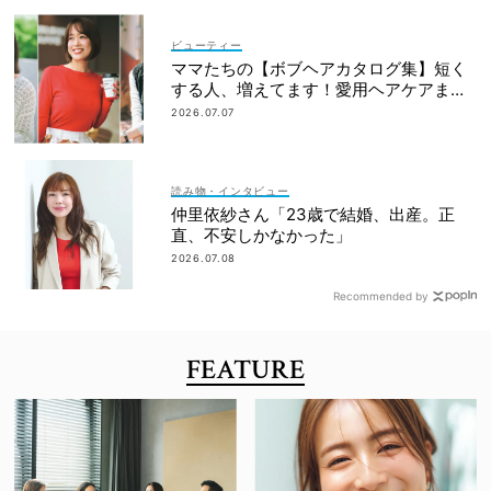
ビューティー
ママたちの【ボブヘアカタログ集】短く
する人、増えてます！愛用ヘアケアまで
全部見せ
2026.07.07
読み物・インタビュー
仲里依紗さん「23歳で結婚、出産。正
直、不安しかなかった」
2026.07.08
Recommended by
FEATURE