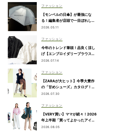
ファッション
【モンベルの日傘】が最強にな
る！編集者が店頭で一目ぼれした
もの
2026.05.11
ファッション
今年のトレンド筆頭！品良く涼し
げ【エンブロイダリーブラウス】
が“ワーママの新定番”
2026.07.14
ファッション
【ZARAが大ヒット】今季大豊作
の「甘めシューズ」カタログ！ゆ
るカジュアルの鮮度アップに◎
2026.07.30
ファッション
【VERY買い】ママが続々！2026
年上半期「買ってよかったアイテ
ム」を発表
2026.08.05