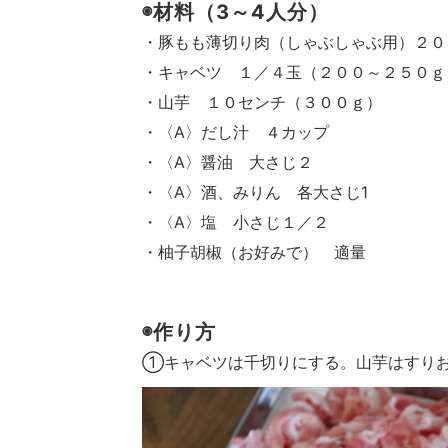
◉材料（3～4人分）
・豚もも薄切り肉（しゃぶしゃぶ用）２０
・キャベツ １／４玉（２００～２５０ｇ
・山芋 １０センチ（３００ｇ）
・〈A〉だし汁 ４カップ
・〈A〉醤油 大さじ２
・〈A〉酒、みりん 各大さじ1
・〈A〉塩 小さじ１／２
・柚子胡椒（お好みで） 適量
◉作り方
①キャベツは千切りにする。山芋はすり