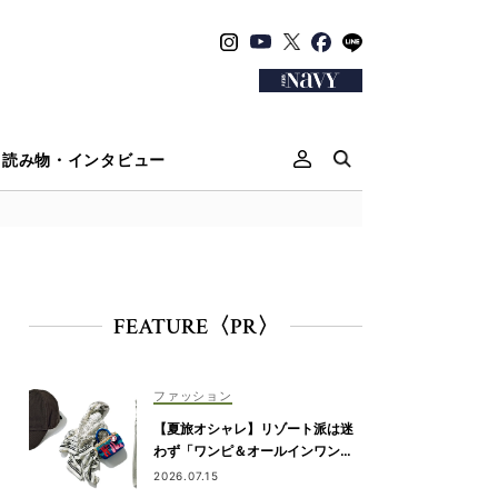
読み物・インタビュー
FEATURE〈PR〉
ファッション
【夏旅オシャレ】リゾート派は迷
わず「ワンピ＆オールインワン」
を新調！
2026.07.15