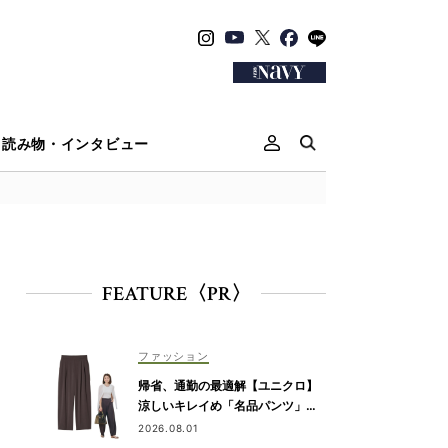
読み物・インタビュー
FEATURE〈PR〉
ファッション
帰省、通勤の最適解【ユニクロ】
涼しいキレイめ「名品パンツ」は
ブラウンが使える！
2026.08.01