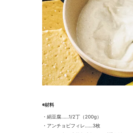
◉材料
・絹豆腐……1/2丁（200g）
・アンチョビフィレ……3枚