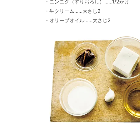
・ニンニク（すりおろし）……1/2かけ
・生クリーム……大さじ2
・オリーブオイル……大さじ2