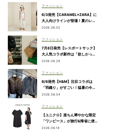
ファッション
6/3発売【CARAMEL×ZARA】に
大人向けラインが登場！夏のレジ
ャー・旅行にもおすすめ
2026.06.02
ファッション
7月8日発売【レスポートサック】
大人気コラボ新作は「欲しかっ
た」が詰まったリュック、バッグ
2026.06.29
＆ポーチ
ファッション
8/6発売【H&M】注目コラボは
「羽織り」がすごい！猛暑の今か
ら狙うべき完売必至アイテム
2026.08.04
ファッション
【ユニクロ】楽ちん華やかな限定
「ワンピース」が旅行&帰省に便
利！6/19発売
2026.06.18