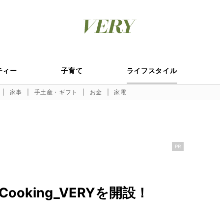
ティー
子育て
ライフスタイル
家事
手土産・ギフト
お金
家電
PR
Cooking_VERYを開設！