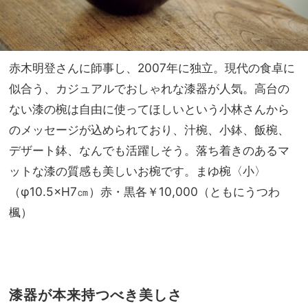
赤木明登さんに師事し、2007年に独立。現代の食卓に
似合う、カジュアルでおしゃれな漆器が人気。高台の
ない漆の椀は自由に使ってほしいという小林さんから
のメッセージが込められており、汁椀、小鉢、飯椀、
デザート鉢、なんでも活躍しそう。落ち着きのあるマ
ットな漆の質感も美しいお椀です。まゆ椀〈小〉
（φ10.5×H7㎝）赤・黒各￥10,000（ともにうつわ
楓）
漆器が本来持つべき美しさ