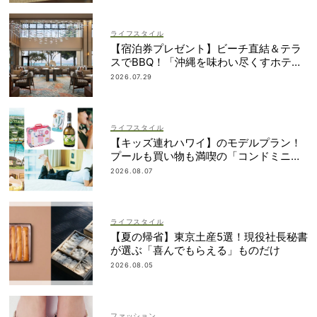
ライフスタイル
【宿泊券プレゼント】ビーチ直結＆テラ
スでBBQ！「沖縄を味わい尽くすホテ
ル」2段ベッドやコネクティングルームも
2026.07.29
ライフスタイル
【キッズ連れハワイ】のモデルプラン！
プールも買い物も満喫の「コンドミニア
ム」滞在が大正解
2026.08.07
ライフスタイル
【夏の帰省】東京土産5選！現役社長秘書
が選ぶ「喜んでもらえる」ものだけ
2026.08.05
ファッション