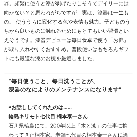
メ】
器。頻繁に使うと漆が剥げたりしそうでデイリーには
家族
8
旅】
向かない？と思われがちですが、実は、漆器は一生も
選！
を
の。 使ううちに変化する色や表情も魅力。子どものう
マラ
サ
ちから良いものに触れるためにもとてもいい習慣とい
ダ、
えそうです。漆器デビューは毎日食卓で使う「お椀」
タコ
が取り入れやすくおすすめ。普段使いはもちろんギフ
ス
etc.
トにも最適な漆のお椀を厳選しました。
“毎日使うこと、毎日洗うことが、
漆器のなによりのメンテナンスになります”
◉お話ししてくれたのは……
輪島キリモト七代目 桐本泰一さん
石川県輪島にて、200年以上「木と漆」の仕事に携
わってきた桐本家。老舗七代目の桐本泰一さんに漆