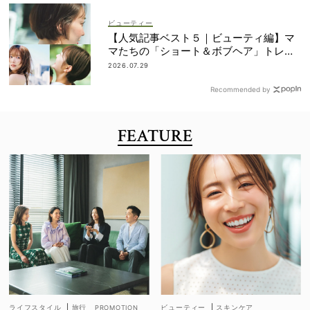
ビューティー
【人気記事ベスト５｜ビューティ編】マ
マたちの「ショート＆ボブヘア」トレン
ドが丸わかり！
2026.07.29
Recommended by
FEATURE
ライフスタイル
|
旅行
ビューティー
|
スキンケア