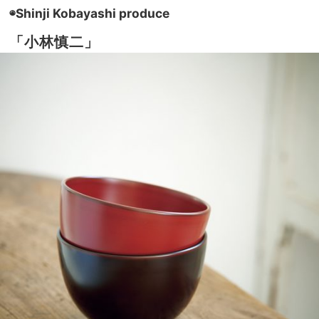
◉Shinji Kobayashi produce
「小林慎二」