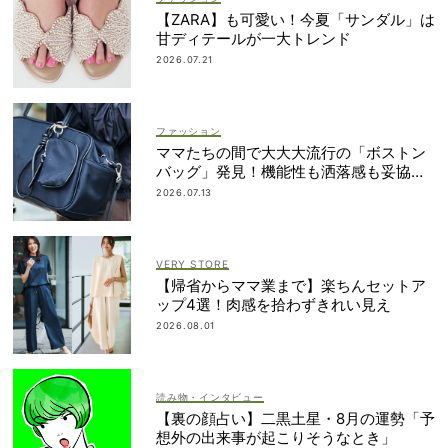
【ZARA】も可愛い！今夏「サンダル」は
甘ディテールが一大トレンド
2026.07.21
ファッション
ママたちの間で大大大流行の「ボストン
バッグ」発見！機能性も洒落感も妥協し
ない
2026.07.13
VERY STORE
【帰省からママ業まで】楽ちんセットア
ップ4選！肉感を拾わずきれい見え
2026.08.01
読み物・インタビュー
【裏の顔占い】二黒土星・8月の運勢「予
想外の出来事が起こりそうなとき」