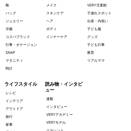
靴
メイク
VERY児童館
バッグ
スキンケア
子連れスポット
ジュエリー
ヘア
出産・内祝い
洋服
ボディ
子ども服
コスパブランド
インナーケア
グッズ
行事・オケージョン
子ども行事
SNAP
教育
マタニティ
リアルママ
時計
ライフスタイル
読み物・インタビ
ュー
レシピ
連載
インテリア
インタビュー
アウトドア
VERYアカデミー
旅行
VERYモデル
家事
リカレント