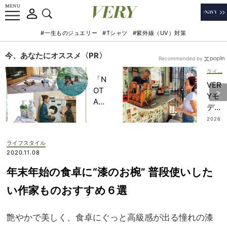
#一生ものジュエリー
#Tシャツ
#紫外線（UV）対策
今、あなたにオススメ〈PR〉
Recommended by
ライフスタイル
「N
VER
OT
Yモ
A
デル
HO
がリ
2026
TEL
.07.2
アル
4
」で
推し
ライフスタイル
子ど
【ハ
2020.11.08
もの
ワイ
記憶
年末年始の食卓に“漆のお椀” 普段使いした
の最
に一
新ロ
い作家ものおすすめ６選
生残
ーカ
る
ルグ
【極
艶やかで美しく、食卓にぐっと高級感が出る憧れの漆
ル
上の