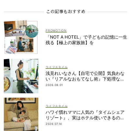
この記事もおすすめ
「NOT A HOTEL」で子どもの記憶に一生
残る【極上の家族旅】を
ライフスタイル
浅見れいなさん【自宅で公開】気負わな
い『リアルなおもてなし術』下処理なし
レシピや愛用品も
2026.08.01
ライフスタイル
ハワイ慣れママに人気の『タイムシェア
リゾート』、実はホテル使いできるの知
ってた？
2026.07.14