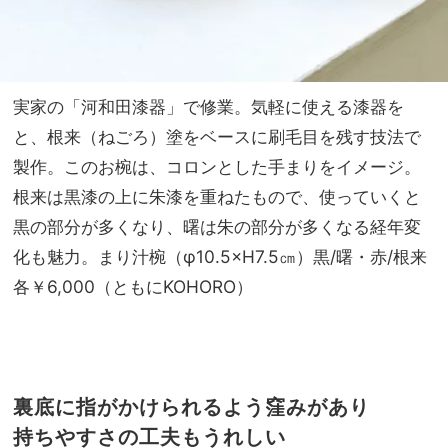
実家の「河和田漆器」で修業。気軽に使える漆器を
と、根来（ねごろ）塗をベースに刷毛目を残す技法で
製作。このお椀は、コロンとした手まりをイメージ。
根来は黒漆の上に朱漆を重ねたもので、使っていくと
黒の部分が多くなり、曙は朱の部分が多くなる経年変
化も魅力。まり汁椀（φ10.5×H7.5㎝）黒/曙・赤/根来
各￥6,000（ともにKOHORO）
裏底に指がかけられるよう窪みがあり
持ちやすさの工夫もうれしい