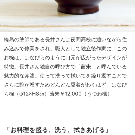
輪島の塗師である長井さんは夜間高校に通いながら住
み込みで修業をされ、職人として独立後作家に。この
お椀は、はなびらのように口元が広がったデザインが
特徴。長井さん独自の呼び方で「茜朱」と呼んでいる
魅力的な赤溜。使って洗って拭いてを繰り返すことで
さらに艶が増すためどんどん愛着がわくはず。はなび
ら椀（φ12×H8㎝）茜朱￥12,000（うつわ楓）
「お料理を盛る、洗う、拭きあげる」