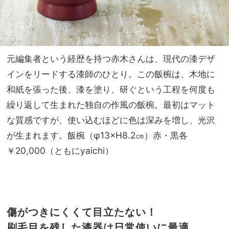
元編集者という経歴を持つ赤木さんは、現代の漆デザ
インをリードする漆師のひとり。この飯椀は、木地に
和紙を張った後、漆を塗り、研ぐという工程を何度も
繰り返して生まれた独自の作風の飯椀。最初はマット
な質感ですが、使い込むほどに色は深みを増し、光沢
が生まれます。飯椀（φ13×H8.2㎝）赤・黒各
￥20,000（ともにyaichi）
傷がつきにくくて目立たない！
刷毛目を残した漆器は日常使いに最適