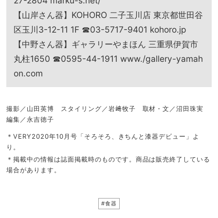
27-2804 marku-s.net/
【山岸さん器】KOHORO 二子玉川店 東京都世田谷
区玉川3-12-11 1F ☎03-5717-9401 kohoro.jp
【中野さん器】ギャラリーやまほん 三重県伊賀市
丸柱1650 ☎0595-44-1911 www./gallery-yamah
on.com
撮影／山田英博 スタイリング／岩﨑牧子 取材・文／沼田珠実
編集／永吉徳子
＊VERY2020年10月号「そろそろ、きちんと漆器デビュー」よ
り。
＊掲載中の情報は誌面掲載時のものです。商品は販売終了している
場合があります。
#食器