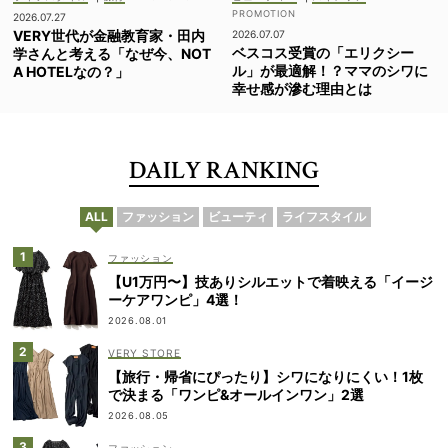
2026.07.27
VERY世代が金融教育家・田内
2026.07.07
ベスコス受賞の「エリクシー
学さんと考える「なぜ今、NOT
ル」が最適解！？ママのシワに
A HOTELなの？」
幸せ感が滲む理由とは
DAILY RANKING
ALL
ファッション
ビューティ
ライフスタイル
ファッション
【U1万円〜】技ありシルエットで着映える「イージ
ーケアワンピ」4選！
2026.08.01
VERY STORE
【旅行・帰省にぴったり】シワになりにくい！1枚
で決まる「ワンピ&オールインワン」2選
2026.08.05
ファッション