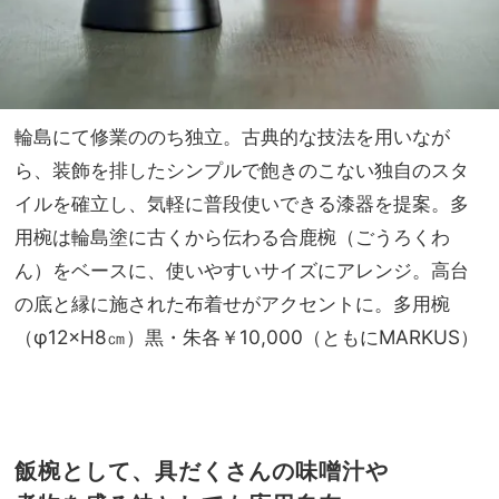
輪島にて修業ののち独立。古典的な技法を用いなが
ら、装飾を排したシンプルで飽きのこない独自のスタ
イルを確立し、気軽に普段使いできる漆器を提案。多
用椀は輪島塗に古くから伝わる合鹿椀（ごうろくわ
ん）をベースに、使いやすいサイズにアレンジ。高台
の底と縁に施された布着せがアクセントに。多用椀
（φ12×H8㎝）黒・朱各￥10,000（ともにMARKUS）
飯椀として、具だくさんの味噌汁や