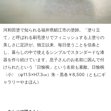
河和田塗で知られる福井県鯖江市の塗師。「塗り立
て」と呼ばれる刷毛塗りでフィニッシュする上塗りの
美しさに定評が。独立以来、毎日使うことを信条と
し、暮らしの中で使えるシンプルでスタンダードな漆
器を作り続けています。息子さんのお名前に因んで付
けられたという「日愉椀」という名前も素敵。日愉椀
〈小〉（φ11.5×H7.3㎝）朱・黒各￥8,500（ともにギ
ャラリーやまほん）