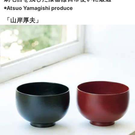
◉Atsuo Yamagishi produce
「山岸厚夫」