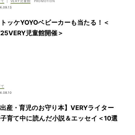
育て
|
VERY児童館
4.09.13
トッケYOYOベビーカーも当たる！＜
/25VERY児童館開催＞
育て
4.08.10
出産・育児のお守り本】VERYライター
子育て中に読んだ小説＆エッセイ＜10選