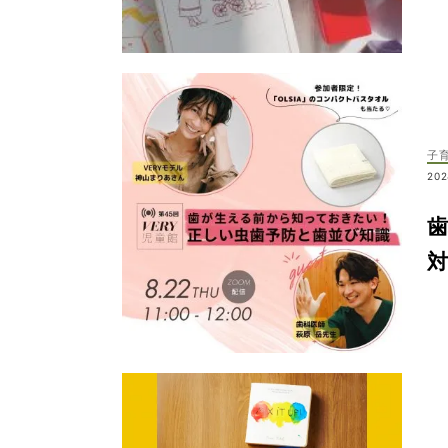
子
202
対