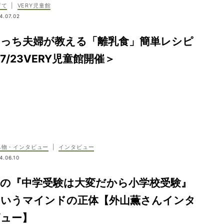
育て
|
VERY児童館
4.07.02
ぐっち夫婦が教える「離乳食」簡単レシピ
7/23VERY児童館開催＞
み物・インタビュー
|
インタビュー
4.06.10
親の『中学受験は大変だから小学校受験』
というマインドの正体【外山薫さんインタ
ビュー】