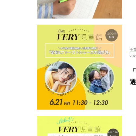
子
202
選