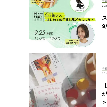
子
202
ス
9
子
202
【
が
＞