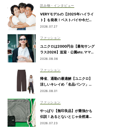
読み物・インタビュー
VERYモデルの【2025年ハイライ
ト】を発表！ベストバイや今だか
ら言える事件簿も大公開
2026.07.27
ファッション
ユニクロは2000円台【最旬サング
ラス2026】送迎・公園etc.ママの
日常にハマる「名品」を厳選！
2026.08.06
ファッション
帰省、通勤の最適解【ユニクロ】
涼しいキレイめ「名品パンツ」は
ブラウンが使える！
2026.08.01
ファッション
やっぱり【無印良品】が最強かも
伝説！あるとないとじゃ全然違う
「旅のQOL爆上げアイテム」
2026.07.23