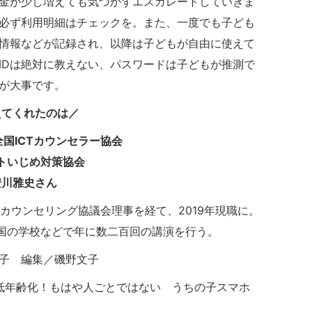
金が少し増えても気づかずエスカレートしていきま
必ず利用明細はチェックを。また、一度でも子ども
情報などが記録され、以降は子どもが自由に使えて
IDは絶対に教えない、パスワードは子どもが推測で
が大事です。
えてくれたのは／
国ICTカウンセラー協会
トいじめ対策協会
安川雅史
さん
カウンセリング協議会理事を経て、2019年現職に。
国の学校などで年に数二百回の講演を行う。
子 編集／磯野文子
ーは低年齢化！もはや人ごとではない うちの子スマホ