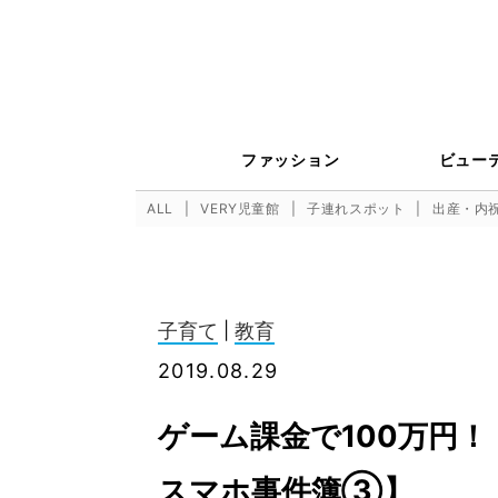
ファッション
ビュー
ALL
VERY児童館
子連れスポット
出産・内
子育て
|
教育
2019.08.29
ゲーム課金で100万円
スマホ事件簿③】