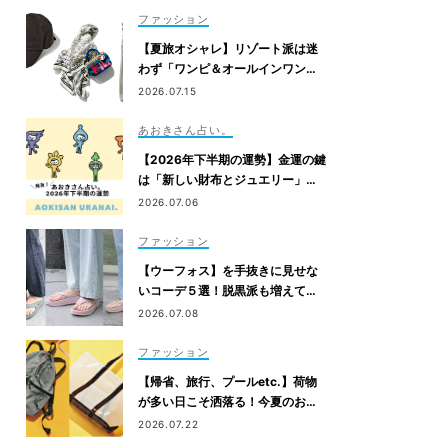
ファッション
【夏旅オシャレ】リゾート派は迷
わず「ワンピ＆オールインワン」
を新調！
2026.07.15
あおきさん占い。
【2026年下半期の運勢】金運の鍵
は「新しい財布とジュエリー」！
あえての“アナログなコミュニケー
2026.07.06
ション”が注目されます｜あおきさ
ん占い。
ファッション
【ウーフォス】を手抜きに見せな
いコーデ５選！脱黒派も増えてま
す
2026.07.08
ファッション
【帰省、旅行、プールetc.】荷物
が多い日こそ洒落る！今夏のお出
かけ名品「トート＆リュック」５
2026.07.22
選