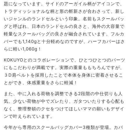
題になっています。サイドのアーガイル柄がアイコンで、
トラディッショナルな柄と形の斬新さが合わさって、新し
いジャンルのランドセルという印象。名前もスクールバッ
グと呼ばれ、日本のランドセルの良さと、海外の大容量で
軽量なスクールバッグの良さが融合されています。フルカ
バーでも1,140gと十分軽めなのですが、ハーフカバーはさ
らに軽い1,060g！
KOKUYOとのコラボレーションで、ひとつひとつのパーツ
にもこだわりが満載です。実際の重量ももちろんですが、
３D肩ベルトを採用したことで本体を身体に密着させるこ
とができ、体感重量をさらに軽減！
また、中に入れる荷物を調整できる2段階の中仕切りも人
気。少ない荷物が中でズレたり、ガタついたりする心配も
なく、整理整頓のクセをつけてほしいママの願いもデザイ
ンで叶えられています。
今年から専用のスクールバッグカバー3種類が登場。カバ