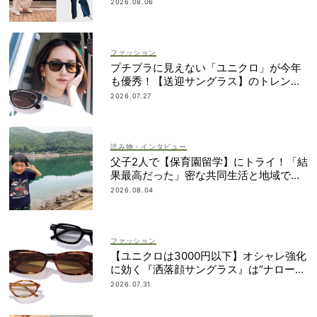
2026.08.06
ファッション
プチプラに見えない「ユニクロ」が今年
も優秀！【送迎サングラス】のトレンド
は“黒”のフレーム
2026.07.27
読み物・インタビュー
父子2人で【保育園留学】にトライ！「結
果最高だった」密な共同生活と地域での
交流とは？
2026.08.04
ファッション
【ユニクロは3000円以下】オシャレ強化
に効く『洒落顔サングラス』は“ナローフ
ォルム”が最旬！
2026.07.31