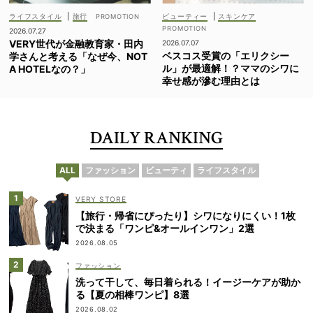
ライフスタイル
|
旅行
ビューティー
|
スキンケア
2026.07.27
VERY世代が金融教育家・田内
2026.07.07
ベスコス受賞の「エリクシー
学さんと考える「なぜ今、NOT
ル」が最適解！？ママのシワに
A HOTELなの？」
幸せ感が滲む理由とは
DAILY RANKING
ALL
ファッション
ビューティ
ライフスタイル
VERY STORE
【旅行・帰省にぴったり】シワになりにくい！1枚
で決まる「ワンピ&オールインワン」2選
2026.08.05
ファッション
洗って干して、毎日着られる！イージーケアが助か
る【夏の相棒ワンピ】8選
2026.08.02