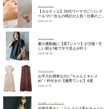
ファッション
【カルティエ】30代ワーママに“パンテ
ール”の一生もの時計が人気！仕事のご褒
美＆節目買いに
2026.07.13
ファッション
夏の通勤服に【黒Tシャツ】が万能！忙
しい朝も1枚でサマ見えが叶う
2026.08.02
ファッション
お手入れ簡単なのに“ちゃんとキレイ
め”！衿付きの【優秀ワンピ】4選
2026.07.31
読み物・インタビュー
近藤千尋さん「エルメスは黒かキャメル