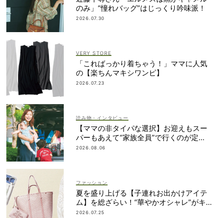
のみ」“憧れバッグ”はじっくり吟味派！
2026.07.30
VERY STORE
「こればっかり着ちゃう！」ママに人気
の【楽ちんマキシワンピ】
2026.07.23
読み物・インタビュー
【ママの非タイパな選択】お迎えもスー
パーもあえて“家族全員”で行くのが定
番！
2026.08.06
ファッション
夏を盛り上げる【子連れお出かけアイテ
ム】を総ざらい！“華やかオシャレ”がキ
ーワード
2026.07.25