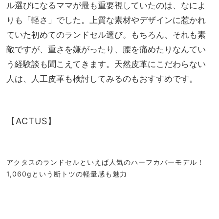
ンチ
ル選びになるママが最も重要視していたのは、なによ
家族
を解
旅】
りも「軽さ」でした。上質な素材やデザインに惹かれ
決！
を
ていた初めてのランドセル選び。もちろん、それも素
敵ですが、重さを嫌がったり、腰を痛めたりなんてい
う経験談も聞こえてきます。天然皮革にこだわらない
人は、人工皮革も検討してみるのもおすすめです。
【ACTUS】
アクタスのランドセルといえば人気のハーフカバーモデル！
1,060gという断トツの軽量感も魅力