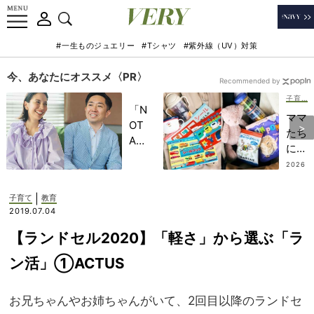
#一生ものジュエリー
#Tシャツ
#紫外線（UV）対策
今、あなたにオススメ〈PR〉
Recommended by
子育て
「N
ママ
OT
たち
A
に欠
HO
かせ
2026
TEL
.07.3
ない
1
」で
【ぐ
|
子育て
教育
子ど
ずり
2019.07.04
もの
対策
記憶
【ランドセル2020】「軽さ」から選ぶ「ラ
グッ
に一
ズ】
ン活」①ACTUS
生残
外出
る
先で
【極
お兄ちゃんやお姉ちゃんがいて、2回目以降のランドセ
のピ
上の