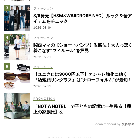
ファッション
8/6発売【H&M×WARDROBE.NYC】ルック＆全ア
イテムをチェック
2026.08.04
ファッション
関西ママの【ショートパンツ】攻略法！大人っぽく
着こなす“マイルール”を拝見
2026.07.31
ファッション
【ユニクロは3000円以下】オシャレ強化に効く
『洒落顔サングラス』は“ナローフォルム”が最旬！
2026.07.31
「NOT A HOTEL」で子どもの記憶に一生残る【極
上の家族旅】を
Recommended by