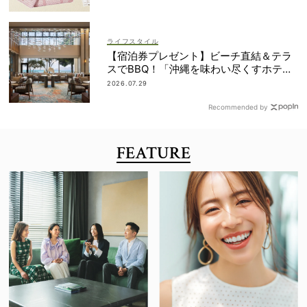
ライフスタイル
【宿泊券プレゼント】ビーチ直結＆テラ
スでBBQ！「沖縄を味わい尽くすホテ
ル」2段ベッドやコネクティングルームも
2026.07.29
Recommended by
FEATURE