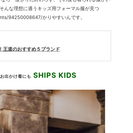
そんな理想に適うキッズ用フォーマル服が見つ
ing/pants/94250008647/かりやすいんです。
！王道のおすすめ５ブランド
SHIPS KIDS
なお出かけ着にも