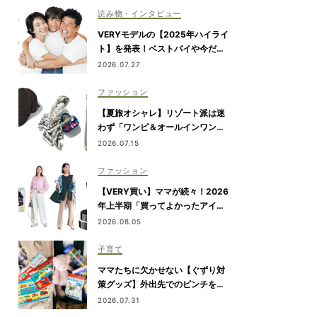
読み物・インタビュー
VERYモデルの【2025年ハイライ
ト】を発表！ベストバイや今だか
ら言える事件簿も大公開
2026.07.27
ファッション
【夏旅オシャレ】リゾート派は迷
わず「ワンピ＆オールインワン」
を新調！
2026.07.15
ファッション
【VERY買い】ママが続々！2026
年上半期「買ってよかったアイテ
ム」を発表
2026.08.05
子育て
ママたちに欠かせない【ぐずり対
策グッズ】外出先でのピンチを解
決！
2026.07.31