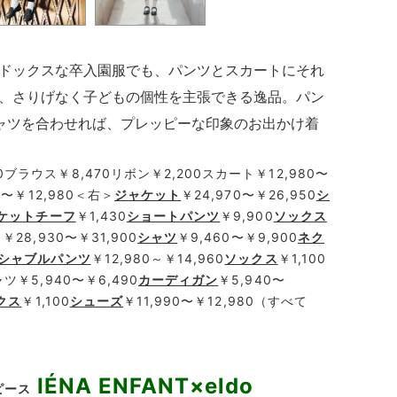
ドックスな卒入園服でも、パンツとスカートにそれ
、さりげなく子どもの個性を主張できる逸品。パン
ャツを合わせれば、プレッピーな印象のお出かけ着
0ブラウス￥8,470リボン￥2,200スカート￥12,980〜
90〜￥12,980＜右＞
ジャケット
￥24,970〜￥26,950
シ
ケットチーフ
￥1,430
ショートパンツ
￥9,900
ソックス
￥28,930〜￥31,900
シャツ
￥9,460〜￥9,900
ネク
シャブルパンツ
￥12,980～￥14,960
ソックス
￥1,100
ツ￥5,940〜￥6,490
カーディガン
￥5,940〜
クス
￥1,100
シューズ
￥11,990〜￥12,980（すべて
IÉNA ENFANT×eldo
ピース