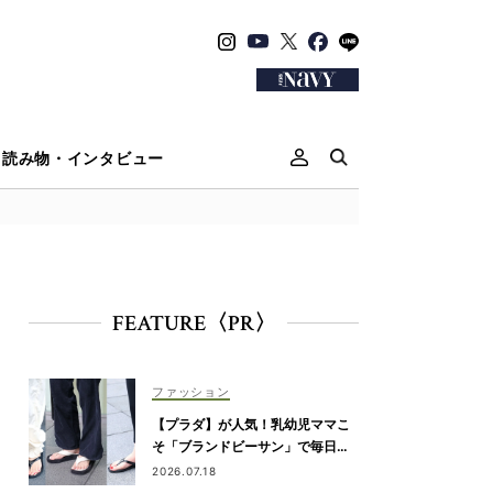
読み物・インタビュー
FEATURE〈PR〉
ファッション
【プラダ】が人気！乳幼児ママこ
そ「ブランドビーサン」で毎日き
れいめカジュアルが叶う
2026.07.18