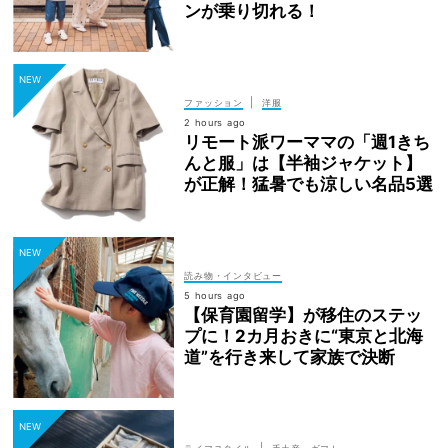
ンが乗り切れる！
|
ファッション
洋服
2 hours ago
リモート派ワーママの「週1きち
んと服」は【半袖ジャケット】
が正解！猛暑でも涼しい名品5選
読み物・インタビュー
5 hours ago
【保育園留学】が移住のステッ
プに！2カ月おきに“東京と北海
道”を行き来して家族で決断