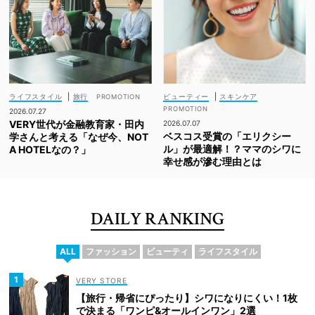
ライフスタイル
|
旅行
ビューティー
|
スキンケア
2026.07.27
VERY世代が金融教育家・田内
2026.07.07
ベスコス受賞の「エリクシー
学さんと考える「なぜ今、NOT
ル」が最適解！？ママのシワに
A HOTELなの？」
幸せ感が滲む理由とは
DAILY RANKING
ALL
ファッション
ビューティ
ライフスタイル
VERY STORE
【旅行・帰省にぴったり】シワになりにくい！1枚
で決まる「ワンピ&オールインワン」2選