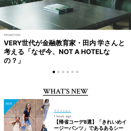
VERY世代が金融教育家・田内 学さんと
考える「なぜ今、NOT A HOTELな
の？」
WHAT’S NEW
ファッション
1 hours ago
【帰省コーデ8選】「きれいめイ
ージーパンツ」であるあるシー