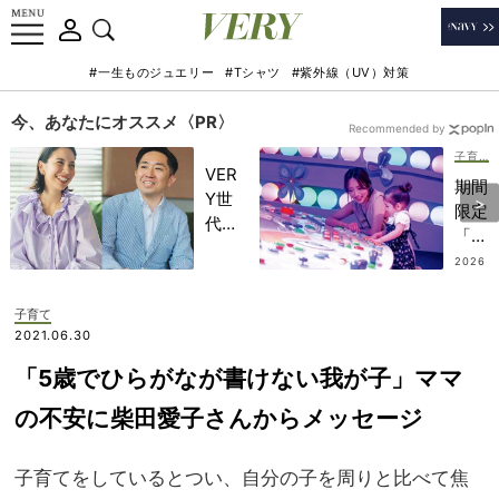
#一生ものジュエリー
#Tシャツ
#紫外線（UV）対策
今、あなたにオススメ〈PR〉
Recommended by
子育て
VER
期間
Y世
限定
代が
「ピ
金融
クサ
2026
教育
.08.0
ーの
9
家・
世界
子育て
田内
展」
2021.06.30
学さ
が豊
んと
「5歳でひらがなが書けない我が子」ママ
洲で
考え
開催
の不安に柴田愛子さんからメッセージ
る
中！
「な
圧倒
ぜ
子育てをしているとつい、自分の子を周りと比べて焦
的な
今、