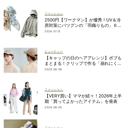
ファッション
2500円【ワークマン】が優秀！UV＆冷
房対策にバツグンの「羽織りもの」６選
＜水際、旅行etc.＞
2026.07.15
ビューティー
【キャップの日のヘアアレンジ】ボブも
まとまる！クリップで作る「崩れにくい
まとめ髪」
2026.08.08
ファッション
【VERY買い】ママが続々！2026年上半
期「買ってよかったアイテム」を発表
2026.08.05
ファッション