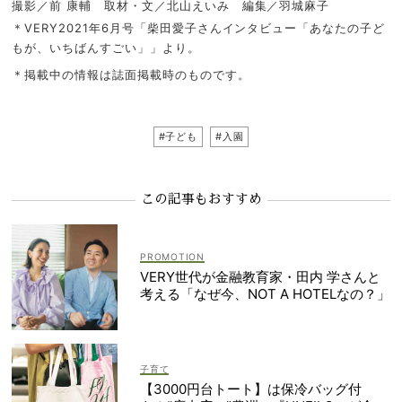
撮影／前 康輔 取材・文／北山えいみ 編集／羽城麻子
＊VERY2021年6月号「柴田愛子さんインタビュー「あなたの子ど
もが、いちばんすごい」」より。
＊掲載中の情報は誌面掲載時のものです。
#子ども
#入園
この記事もおすすめ
VERY世代が金融教育家・田内 学さんと
考える「なぜ今、NOT A HOTELなの？」
子育て
【3000円台トート】は保冷バッグ付