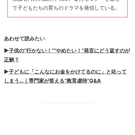
て子どもたちの育ちのドラマを発信している。
あわせて読みたい
▶︎
子供の
“
行かない！
”“
やめたい！
”
発言にどう返すのが
正解？
▶︎
子どもに「こんなにお金をかけてるのに」と叱って
しまう
…
｜専門家が答える
“
教育虐待
”Q&A
.