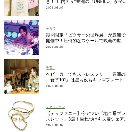
き！“店内広々”豊洲の『UNFILO』が全マ
マのオシャレと気分をアゲてくれる
2026.08.07
子育て
期間限定「ピクサーの世界展」が豊洲で
開催中！圧倒的なスケールで映画の世界
へ没入
2026.08.09
子育て
ベビーカーでもストレスフリー！豊洲の
『食堂101』は昼も夜もキッズプレートが
ある！
2026.08.08
ファッション
【ティファニー】今アツい「地金系ブレ
スレット」3選！重ねづけも夫婦シェア
も自在
2026.08.07