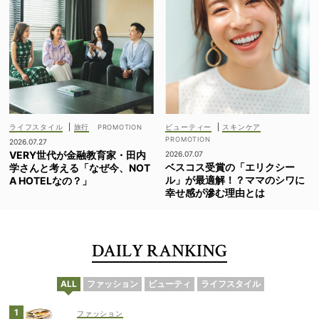
ライフスタイル
|
旅行
ビューティー
|
スキンケア
2026.07.27
VERY世代が金融教育家・田内
2026.07.07
ベスコス受賞の「エリクシー
学さんと考える「なぜ今、NOT
ル」が最適解！？ママのシワに
A HOTELなの？」
幸せ感が滲む理由とは
DAILY RANKING
ALL
ファッション
ビューティ
ライフスタイル
ファッション