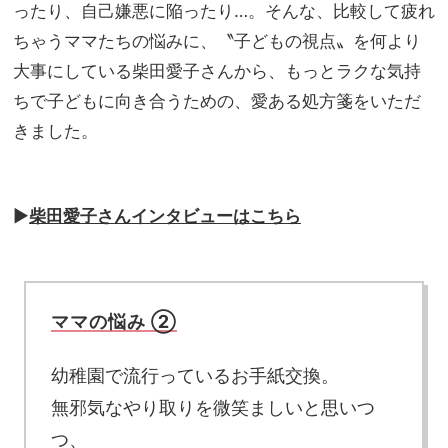
スケ
ったり、自己嫌悪に陥ったり…。そんな、比較して疲れ
NO
ール
T A
ちゃうママたちの悩みに、〝子どもの視点〟を何より
で映
HO
大事にしている柴田愛子さんから、もっとラクな気持
画の
TEL
世界
ちで子どもに向き合うための、愛ある処方箋をいただ
な
へ没
の？
きました。
入
」
▶︎
柴田愛子さんインタビューはこちら
ママの悩み ②
幼稚園で流行っているお手紙交換。
無邪気なやり取りを微笑ましいと思いつ
つ、