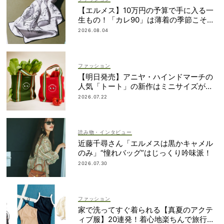
【エルメス】10万円の予算で手に入る一
生もの！「カレ90」は薄着の季節こそ重
宝
2026.08.04
ファッション
【明日発売】アニヤ・ハインドマーチの
人気「トート」の新作はミニサイズがセ
ット！
2026.07.22
読み物・インタビュー
近藤千尋さん「エルメスは黒かキャメル
のみ」“憧れバッグ”はじっくり吟味派！
2026.07.30
ファッション
家で洗ってすぐ着られる【真夏のアクテ
ィブ服】20連発！着心地楽ちんで旅行・