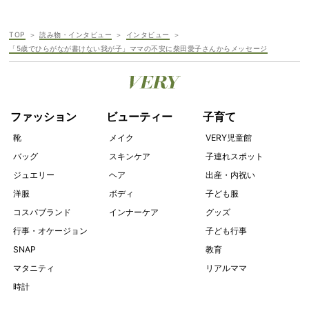
TOP
読み物・インタビュー
インタビュー
「5歳でひらがなが書けない我が子」ママの不安に柴田愛子さんからメッセージ
ファッション
ビューティー
子育て
靴
メイク
VERY児童館
バッグ
スキンケア
子連れスポット
ジュエリー
ヘア
出産・内祝い
洋服
ボディ
子ども服
コスパブランド
インナーケア
グッズ
行事・オケージョン
子ども行事
SNAP
教育
マタニティ
リアルママ
時計