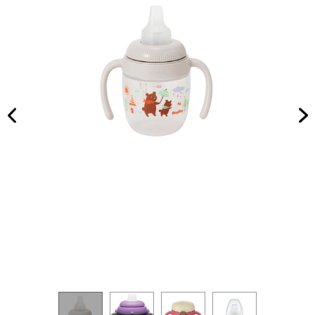
6ま
家族
で！
旅】
子ど
を
も
の“
美術
館デ
ビュ
ー”
にお
すす
め