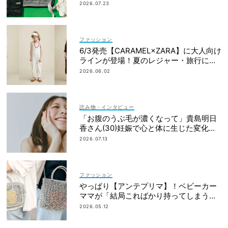
上げアイテム」
2026.07.23
ファッション
6/3発売【CARAMEL×ZARA】に大人向け
ラインが登場！夏のレジャー・旅行にも
おすすめ
2026.06.02
読み物・インタビュー
「お腹のうぶ毛が濃くなって」貴島明日
香さん(30)妊娠で心と体に生じた変化も
「愛しいです」
2026.07.13
ファッション
やっぱり【アンテプリマ】！ベビーカー
ママが「結局こればかり持ってしまう」
納得の理由
2026.05.12