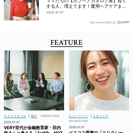
ママたちの【ボブヘアカタログ集】短く
する人、増えてます！愛用ヘアケアまで
全部見せ
2026.07.07
Recommended by
FEATURE
ライフスタイル
|
旅行
ビューティー
|
スキンケア
2026.07.27
VERY世代が金融教育家・田内
2026.07.07
ベスコス受賞の「エリクシー
学さんと考える「なぜ今、NOT