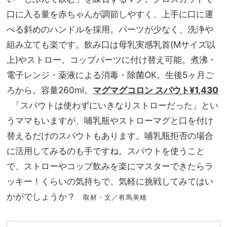
口に入る量を赤ちゃんが調節しやすく、上手に口に運
べる斜めのハンドルを採用。パーツが少なく、洗浄や
組み立ても楽です。飲み口は母乳実感乳首(Mサイズ以
上)やストロー、コップパーツに付け替え可能。煮沸・
電子レンジ・薬液による消毒・除菌OK。生後5ヶ月ご
ろから。容量260ml。
マグマグコロン スパウト¥1,430
「スパウトは使わずにいきなりストローだった」とい
うママもいますが、哺乳瓶やストローマグと口を付け
替えるだけのスパウトもあります。哺乳瓶拒否の場合
に活用してみるのも手ですね。スパウトを使うこと
で、ストローやコップ飲みを楽にマスターできたらラ
ッキー！くらいの気持ちで、気軽に挑戦してみてはい
かがでしょうか？
取材・文／有馬美穂