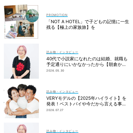
「NOT A HOTEL」で子どもの記憶に一生
残る【極上の家族旅】を
読み物・インタビュー
40代で小説家になれたのは結婚、就職も
予定通りにいかなかったから【朝倉かす
みさん】
2026.05.30
読み物・インタビュー
VERYモデルの【2025年ハイライト】を
発表！ベストバイや今だから言える事件
簿も大公開
2026.07.27
読み物・インタビュー