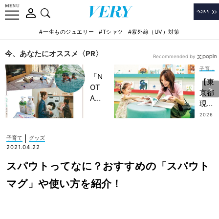
#一生ものジュエリー
#Tシャツ
#紫外線（UV）対策
今、あなたにオススメ〈PR〉
Recommended by
子育て
「N
【東
OT
京都
A
現代
HO
美術
2026
TEL
.07.0
館】
9
」で
話題
|
子育て
グッズ
子ど
のエ
2021.04.22
もの
リッ
記憶
スパウトってなに？おすすめの「スパウト
ク・
に一
カー
マグ」や使い方を紹介！
生残
ル展
る
は
【極
7/2
上の