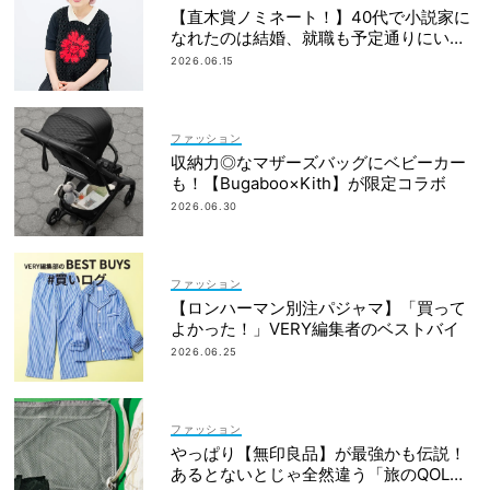
【直木賞ノミネート！】40代で小説家に
なれたのは結婚、就職も予定通りにいか
なかったから｜朝倉かすみさん
2026.06.15
ファッション
収納力◎なマザーズバッグにベビーカー
も！【Bugaboo×Kith】が限定コラボ
2026.06.30
ファッション
【ロンハーマン別注パジャマ】「買って
よかった！」VERY編集者のベストバイ
2026.06.25
ファッション
やっぱり【無印良品】が最強かも伝説！
あるとないとじゃ全然違う「旅のQOL爆