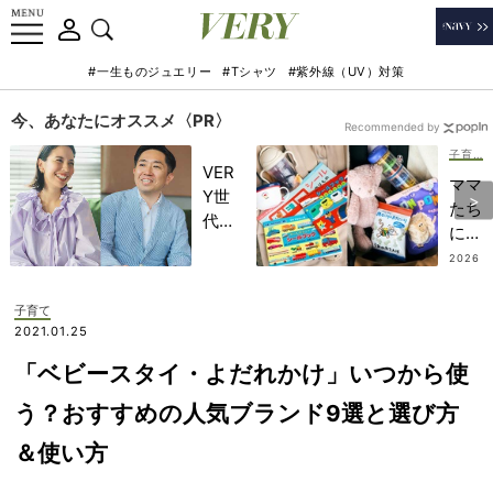
#一生ものジュエリー
#Tシャツ
#紫外線（UV）対策
今、あなたにオススメ〈PR〉
Recommended by
子育て
VER
ママ
Y世
たち
代が
に欠
金融
かせ
2026
教育
.07.3
ない
1
家・
【ぐ
子育て
田内
ずり
2021.01.25
学さ
対策
んと
「ベビースタイ・よだれかけ」いつから使
グッ
考え
ズ】
う？おすすめの人気ブランド9選と選び方
る
外出
「な
＆使い方
先で
ぜ
のピ
今、