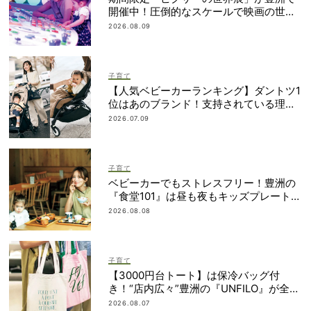
開催中！圧倒的なスケールで映画の世界
へ没入
2026.08.09
子育て
【人気ベビーカーランキング】ダントツ1
位はあのブランド！支持されている理由
は？
2026.07.09
子育て
ベビーカーでもストレスフリー！豊洲の
『食堂101』は昼も夜もキッズプレートが
ある！
2026.08.08
子育て
【3000円台トート】は保冷バッグ付
き！“店内広々”豊洲の『UNFILO』が全マ
マのオシャレと気分をアゲてくれる
2026.08.07