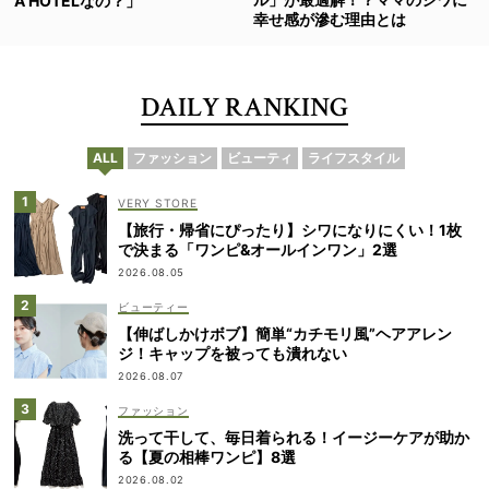
A HOTELなの？」
幸せ感が滲む理由とは
DAILY RANKING
ALL
ファッション
ビューティ
ライフスタイル
VERY STORE
【旅行・帰省にぴったり】シワになりにくい！1枚
で決まる「ワンピ&オールインワン」2選
2026.08.05
ビューティー
【伸ばしかけボブ】簡単“カチモリ風”ヘアアレン
ジ！キャップを被っても潰れない
2026.08.07
ファッション
洗って干して、毎日着られる！イージーケアが助か
る【夏の相棒ワンピ】8選
2026.08.02