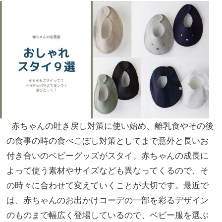
ンチ
NO
を解
T A
決！
HO
TEL
な
の？
」
赤ちゃんの吐き戻し対策に使い始め、離乳食やその後
の食事の時の食べこぼし対策としてまで意外と長いお
付き合いのベビーグッズがスタイ。赤ちゃんの成長に
よって使う素材やサイズなども異なってくるので、そ
の時々に合わせて変えていくことが大切です。最近で
は、赤ちゃんのお出かけコーデの一部を彩るデザイン
のものまで幅広く登場しているので、ベビー服を選ぶ