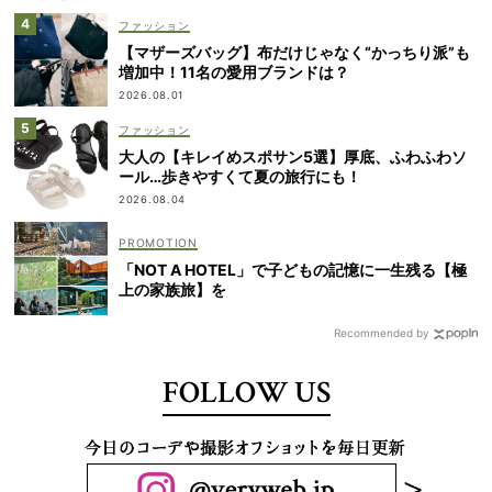
ファッション
【マザーズバッグ】布だけじゃなく“かっちり派”も
増加中！11名の愛用ブランドは？
2026.08.01
ファッション
大人の【キレイめスポサン5選】厚底、ふわふわソ
ール…歩きやすくて夏の旅行にも！
2026.08.04
「NOT A HOTEL」で子どもの記憶に一生残る【極
上の家族旅】を
Recommended by
FOLLOW US