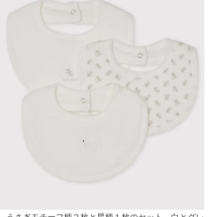
うさぎモチーフ柄２枚と星柄１枚のセット。白とグレ