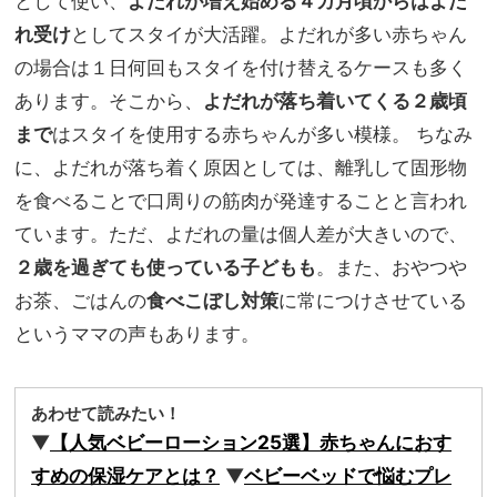
として使い、
よだれが増え始める４カ月頃からはよだ
れ受け
としてスタイが大活躍。よだれが多い赤ちゃん
の場合は１日何回もスタイを付け替えるケースも多く
あります。そこから、
よだれが落ち着いてくる２歳頃
まで
はスタイを使用する赤ちゃんが多い模様。 ちなみ
に、よだれが落ち着く原因としては、離乳して固形物
を食べることで口周りの筋肉が発達することと言われ
ています。ただ、よだれの量は個人差が大きいので、
２歳を過ぎても使っている子どもも
。また、おやつや
お茶、ごはんの
食べこぼし対策
に常につけさせている
というママの声もあります。
あわせて読みたい！
▼
【人気ベビーローション25選】赤ちゃんにおす
すめの保湿ケアとは？
▼
ベビーベッドで悩むプレ