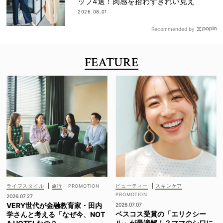
ップ4選！肉感を拾わずきれい見え
2026.08.01
Recommended by
FEATURE
ライフスタイル
|
旅行
ビューティー
|
スキンケア
2026.07.27
VERY世代が金融教育家・田内
2026.07.07
ベスコス受賞の「エリクシー
学さんと考える「なぜ今、NOT
ル」が最適解！？ママのシワに