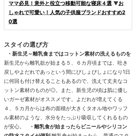
ママ必見！意外と役立つ移動可能な寝床４選
▼
お
しゃれで可愛い！人気の子供服ブランドおすすめ2
0選
スタイの選び方
・新生児～離乳食まではコットン素材の洗えるものを
新生児から離乳欲が始まる５、６カ月頃までは、吐き
戻しやよだれであっという間にびしょびしょになり1日
に何回も付け替えることもあるので、洗えて丈夫なコ
ットン素材のものが◎。また、新生児の頃は肌に優し
いガーゼ素材がオススメです。よだれが増えてくる
４、５カ月からは布の面積が大きくタオル地やワッフ
ル素材のような、水分をたっぷり吸収してくれるもの
が安心。
・離乳食が始まったらビニールやシリコン
の防水スタイが便利
離乳食が始まったら、普通のスタ