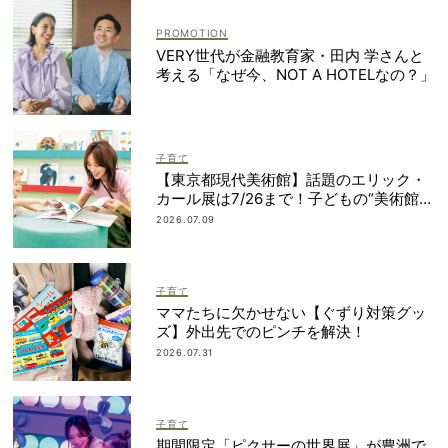
VERY世代が金融教育家・田内 学さんと
考える「なぜ今、NOT A HOTELなの？」
子育て
【東京都現代美術館】話題のエリック・
カール展は7/26まで！子どもの“美術館デ
ビュー”におすすめ
2026.07.09
子育て
ママたちに欠かせない【ぐずり対策グッ
ズ】外出先でのピンチを解決！
2026.07.31
子育て
期間限定「ピクサーの世界展」が豊洲で