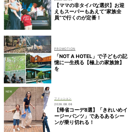
【ママの非タイパな選択】お迎
えもスーパーもあえて“家族全
員”で行くのが定番！
「NOT A HOTEL」で子どもの記
憶に一生残る【極上の家族旅】
を
ファッション
2026.08.06
【帰省コーデ8選】「きれいめイ
ージーパンツ」であるあるシー
ンが乗り切れる！