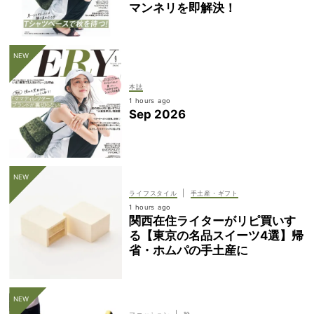
マンネリを即解決！
本誌
1 hours ago
Sep 2026
|
ライフスタイル
手土産・ギフト
1 hours ago
関西在住ライターがリピ買いす
る【東京の名品スイーツ4選】帰
省・ホムパの手土産に