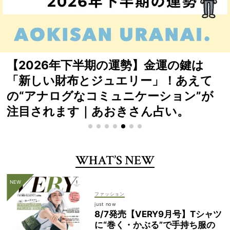
待望の受注再開！「VERY×yoriトート」
は裏表使える“縦型”が人気【徹底解説】
WHAT’S NEW
ファッション
just now
8/7発売【VERY9月号】Tシャツ
に“巻く・かぶる”で手持ち服の