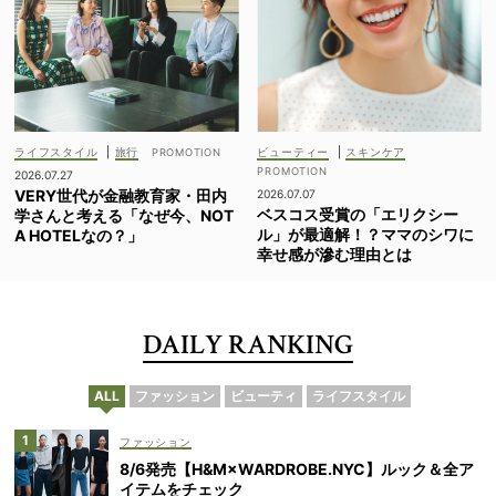
ライフスタイル
|
旅行
ビューティー
|
スキンケア
2026.07.27
VERY世代が金融教育家・田内
2026.07.07
ベスコス受賞の「エリクシー
学さんと考える「なぜ今、NOT
ル」が最適解！？ママのシワに
A HOTELなの？」
幸せ感が滲む理由とは
DAILY RANKING
ALL
ファッション
ビューティ
ライフスタイル
ファッション
8/6発売【H&M×WARDROBE.NYC】ルック＆全ア
イテムをチェック