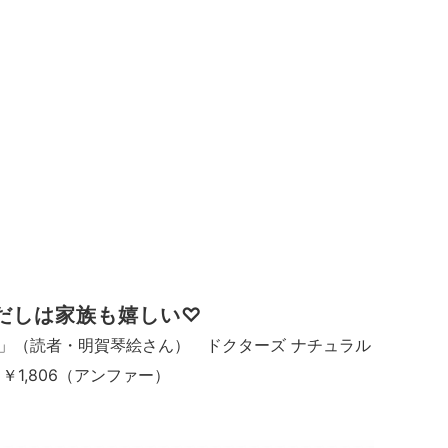
だしは家族も嬉しい♡
」（読者・明賀琴絵さん） ドクターズ ナチュラル
￥1,806（アンファー）