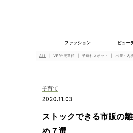
ファッション
ビュー
ALL
VERY児童館
子連れスポット
出産・内
子育て
2020.11.03
ストックできる市販の離
め７選