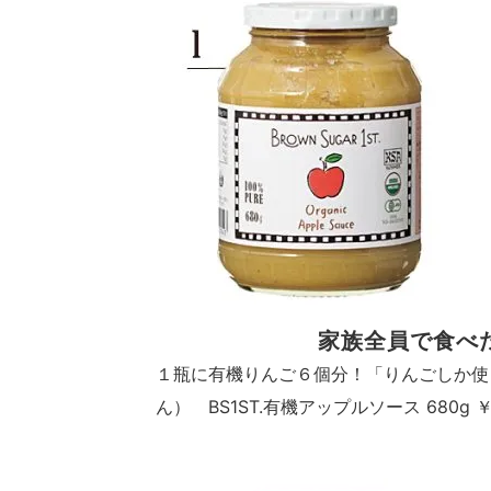
家族全員で食べ
１瓶に有機りんご６個分！「りんごしか使
ん） BS1ST.有機アップルソース 680g 