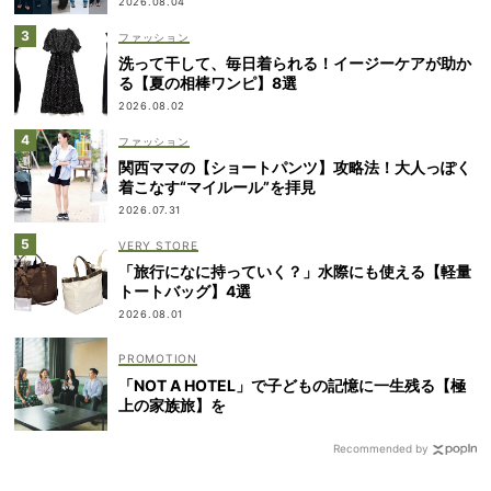
2026.08.04
ファッション
洗って干して、毎日着られる！イージーケアが助か
る【夏の相棒ワンピ】8選
2026.08.02
ファッション
関西ママの【ショートパンツ】攻略法！大人っぽく
着こなす“マイルール”を拝見
2026.07.31
VERY STORE
「旅行になに持っていく？」水際にも使える【軽量
トートバッグ】4選
2026.08.01
「NOT A HOTEL」で子どもの記憶に一生残る【極
上の家族旅】を
Recommended by