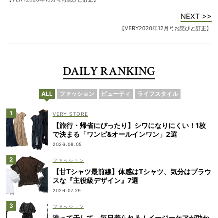
NEXT >>
【VERY2020年12月号お詫びと訂正】
DAILY RANKING
ALL
ファッション
ビューティ
ライフスタイル
VERY STORE
【旅行・帰省にぴったり】シワになりにくい！1枚
で決まる「ワンピ&オールインワン」2選
2026.08.05
ファッション
【甘Tシャツ最前線】体感はTシャツ、気分はブラウ
スな『主役級デザイン』7選
2026.07.29
ファッション
洗って干して、毎日着られる！イージーケアが助か