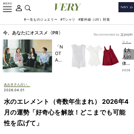
#一生ものジュエリー
#Tシャツ
#紫外線（UV）対策
今、あなたにオススメ〈PR〉
Recommended by
ファッション
「N
【大
OT
人の
A
体型
HO
カバ
2026
TEL
.07.2
ー水
5
」で
着】
あおきさん占い。
子ど
リゾ
2026.04.01
もの
ート
記憶
水のエレメント（奇数年生まれ） 2026年4
＆旅
に一
行に
月の運勢「好奇心を解放！どこまでも可能
生残
ぴっ
る
性を広げて」
たり
【極
の6
上の