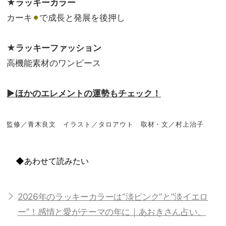
★ラッキーカラー
カーキ
⚫︎
で成長と発展を後押し
★ラッキーファッション
高機能素材のワンピース
▶ほかのエレメントの運勢もチェック！
監修／青木良文 イラスト／タロアウト 取材・文／村上治子
◆あわせて読みたい
2026年のラッキーカラーは“淡ピンク”と“淡イエロ
ー”！感情と愛がテーマの年に｜あおきさん占い。