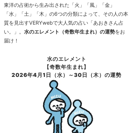
選！
東洋の占術から生み出された「火」「風」「金」
家族
オー
旅】
「水」「土」「木」の6つの分類によって、その人の本
ルイ
を
ンワ
質を見出すVERYwebで大人気の占い「あおきさん占
ンも
い。」。
水のエレメント（奇数年生まれ）の運勢
をお
届け！
水のエレメント
【奇数年生まれ】
2026
年4
月
1
日（水）～30
日（木）の運勢