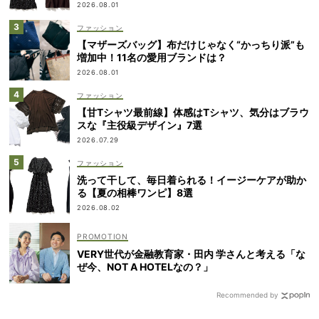
2026.08.01
ファッション
【マザーズバッグ】布だけじゃなく“かっちり派”も
増加中！11名の愛用ブランドは？
2026.08.01
ファッション
【甘Tシャツ最前線】体感はTシャツ、気分はブラウ
スな『主役級デザイン』7選
2026.07.29
ファッション
洗って干して、毎日着られる！イージーケアが助か
る【夏の相棒ワンピ】8選
2026.08.02
VERY世代が金融教育家・田内 学さんと考える「な
ぜ今、NOT A HOTELなの？」
Recommended by