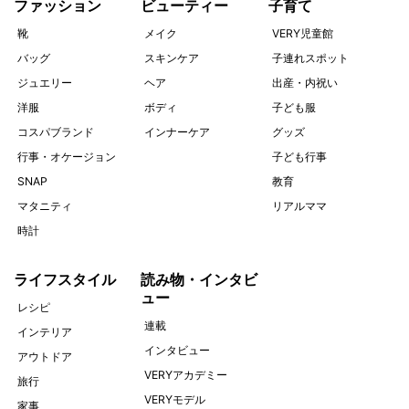
ファッション
ビューティー
子育て
靴
メイク
VERY児童館
バッグ
スキンケア
子連れスポット
ジュエリー
ヘア
出産・内祝い
洋服
ボディ
子ども服
コスパブランド
インナーケア
グッズ
行事・オケージョン
子ども行事
SNAP
教育
マタニティ
リアルママ
時計
ライフスタイル
読み物・インタビ
ュー
レシピ
連載
インテリア
インタビュー
アウトドア
VERYアカデミー
旅行
VERYモデル
家事