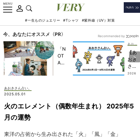
#一生ものジュエリー
#Tシャツ
#紫外線（UV）対策
今、あなたにオススメ〈PR〉
Recommended by
あおきさん占い。
「N
【あ
OT
おき
A
さん
HO
占
2026
TEL
.07.3
い。
1
」で
】
あおきさん占い。
子ど
202
2025.05.01
もの
6年
記憶
火のエレメント（偶数年生まれ） 2025年5
8月
に一
のエ
月の運勢
生残
レメ
る
ント
【極
東洋の占術から生み出された「火」「風」「金」
別運
上の