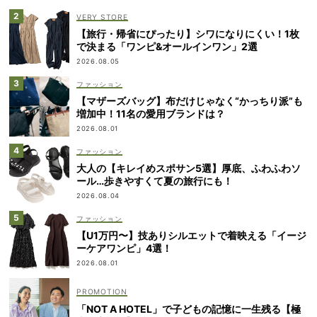
VERY STORE
【旅行・帰省にぴったり】シワになりにくい！1枚
で決まる「ワンピ&オールインワン」2選
2026.08.05
ファッション
【マザーズバッグ】布だけじゃなく“かっちり派”も
増加中！11名の愛用ブランドは？
2026.08.01
ファッション
大人の【キレイめスポサン5選】厚底、ふわふわソ
ール…歩きやすくて夏の旅行にも！
2026.08.04
ファッション
【U1万円〜】技ありシルエットで着映える「イージ
ーケアワンピ」4選！
2026.08.01
「NOT A HOTEL」で子どもの記憶に一生残る【極