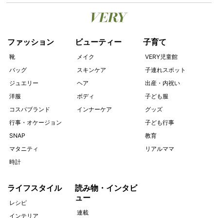
ファッション
ビューティー
子育て
靴
メイク
VERY児童館
バッグ
スキンケア
子連れスポット
ジュエリー
ヘア
出産・内祝い
洋服
ボディ
子ども服
コスパブランド
インナーケア
グッズ
行事・オケージョン
子ども行事
SNAP
教育
マタニティ
リアルママ
時計
ライフスタイル
読み物・インタビ
ュー
レシピ
連載
インテリア