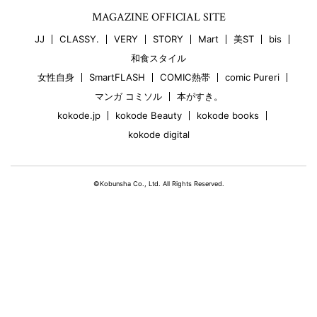
MAGAZINE OFFICIAL SITE
JJ
CLASSY.
VERY
STORY
Mart
美ST
bis
和食スタイル
女性自身
SmartFLASH
COMIC熱帯
comic Pureri
マンガ コミソル
本がすき。
kokode.jp
kokode Beauty
kokode books
kokode digital
©Kobunsha Co., Ltd. All Rights Reserved.