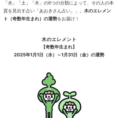
「水」「土」「木」の6つの分類によって、その人の本
家族
旅】
質を見出す占い「あおきさん占い。」。
木のエレメン
を
ト（奇数年生まれ）の運勢
をお届け！
木のエレメント
【奇数年生まれ】
2025
年1月
1
日（水）～1月31日（金）の運勢