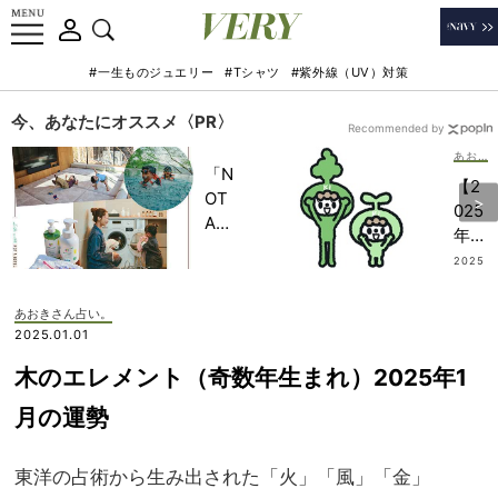
#一生ものジュエリー
#Tシャツ
#紫外線（UV）対策
今、あなたにオススメ〈PR〉
Recommended by
あおきさん占い。
「N
【2
OT
025
A
年下
HO
半期
2025
TEL
.07.10
の運
」で
勢】
あおきさん占い。
子ど
木の
2025.01.01
もの
エレ
記憶
木のエレメント（奇数年生まれ）2025年1
メン
に一
ト｜
月の運勢
生残
奇数
る
年生
【極
東洋の占術から生み出された「火」「風」「金」
まれ
上の