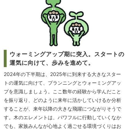
「小
家族
さな
旅】
一歩
を
を踏
み出
すこ
と
で、
追い
ウォーミングアップ期に突入。スタートの
風を
運気に向けて、歩みを進めて。
呼び
込ん
2024年の下半期は、2025年に到来する大きなスター
で」
トの運気に向けて、プランニングとウォーミングアッ
プを意識しましょう。ここ数年の経験から学んだこと
を振り返り、どのように来年に活かしていけるか分析
することが、来年以降の大きな飛躍につながりそうで
す。木のエレメントは、パワフルに行動していくなか
でも、家族みんなが心地よく過ごせる環境づくりはお