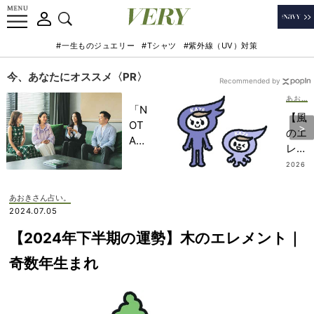
#一生ものジュエリー
#Tシャツ
#紫外線（UV）対策
今、あなたにオススメ〈PR〉
Recommended by
あおきさん占い。
「N
【風
OT
のエ
A
レメ
HO
ント
2026
TEL
.07.13
｜偶
」で
数年
あおきさん占い。
子ど
生ま
2024.07.05
もの
れ】
記憶
【2024年下半期の運勢】木のエレメント｜
202
に一
6年
奇数年生まれ
生残
下半
る
期の
【極
運勢
上の