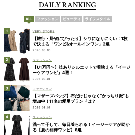
DAILY RANKING
ALL
ファッション
ビューティ
ライフスタイル
VERY STORE
【旅行・帰省にぴったり】シワになりにくい！1枚
で決まる「ワンピ&オールインワン」2選
2026.08.05
ファッション
【U1万円〜】技ありシルエットで着映える「イージ
ーケアワンピ」4選！
2026.08.01
ファッション
【マザーズバッグ】布だけじゃなく“かっちり派”も
増加中！11名の愛用ブランドは？
2026.08.01
ファッション
洗って干して、毎日着られる！イージーケアが助か
る【夏の相棒ワンピ】8選