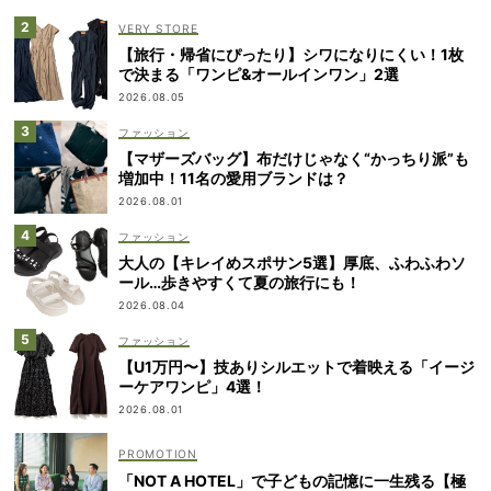
VERY STORE
【旅行・帰省にぴったり】シワになりにくい！1枚
で決まる「ワンピ&オールインワン」2選
2026.08.05
ファッション
【マザーズバッグ】布だけじゃなく“かっちり派”も
増加中！11名の愛用ブランドは？
2026.08.01
ファッション
大人の【キレイめスポサン5選】厚底、ふわふわソ
ール…歩きやすくて夏の旅行にも！
2026.08.04
ファッション
【U1万円〜】技ありシルエットで着映える「イージ
ーケアワンピ」4選！
2026.08.01
「NOT A HOTEL」で子どもの記憶に一生残る【極