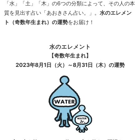
勢＜
「水」「土」「木」の6つの分類によって、その人の本
家族
開運
旅】
質を見出す占い「あおきさん占い。」。
水のエレメン
アク
を
ト（奇数年生まれ）の運勢
をお届け！
ショ
ン、
ラッ
キー
水のエレメント
カラ
【奇数年生まれ】
ー、
ラッ
2023
年8
月
1
日（火）～8
月
31
日（木）の運勢
キー
ファ
ッシ
ョン
＞