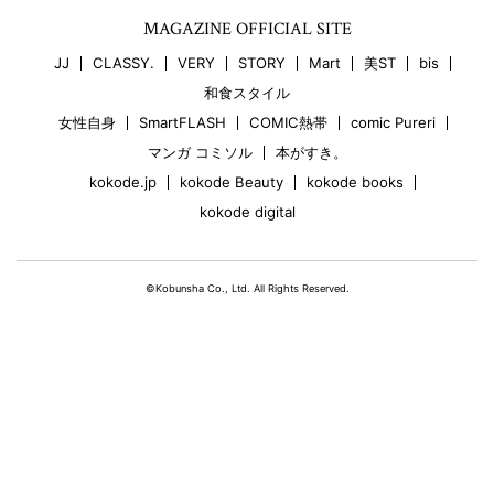
MAGAZINE OFFICIAL SITE
JJ
CLASSY.
VERY
STORY
Mart
美ST
bis
和食スタイル
女性自身
SmartFLASH
COMIC熱帯
comic Pureri
マンガ コミソル
本がすき。
kokode.jp
kokode Beauty
kokode books
kokode digital
©Kobunsha Co., Ltd. All Rights Reserved.