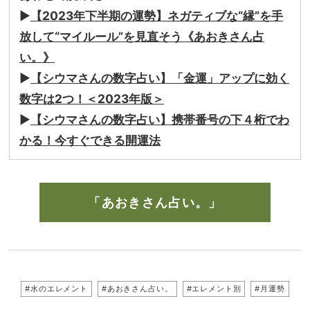
▶︎
【2023年下半期の運勢】ネガティブな“縁”を手
放して“マイルール”を見直そう《あおきさん占
い。》
▶︎
【シウマさんの数字占い】「金運」アップに効く
数字は2つ！＜2023年版＞
▶︎
【シウマさんの数字占い】携帯番号の下４桁でわ
かる！今すぐできる開運法
「あおきさん占い。」
#水のエレメント
#あおきさん占い。
#エレメント別
#月運勢