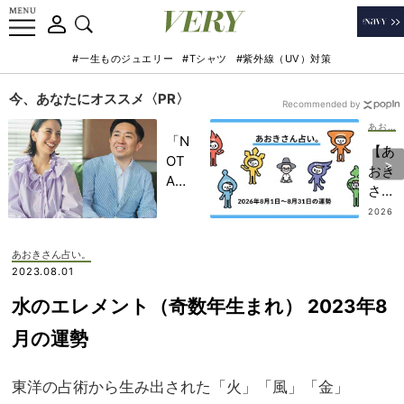
#一生ものジュエリー
#Tシャツ
#紫外線（UV）対策
今、あなたにオススメ〈PR〉
Recommended by
あおきさん占い。
「N
【あ
OT
おき
A
さん
HO
占
2026
TEL
.07.3
い。
1
」で
】
あおきさん占い。
子ど
202
2023.08.01
もの
6年
記憶
水のエレメント（奇数年生まれ） 2023年8
8月
に一
のエ
月の運勢
生残
レメ
る
ント
【極
東洋の占術から生み出された「火」「風」「金」
別運
上の