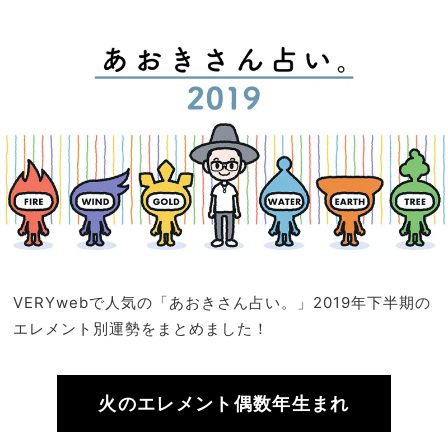
「風
NO
向き
T A
を確
HO
かめ
TEL
なが
な
ら、
の？
大き
」
なス
ター
トに
備え
よ
う」
VERYwebで人気の「あおきさん占い。」2019年下半期の
エレメント別運勢をまとめました！
火のエレメント偶数年生まれ