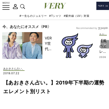
#一生ものジュエリー
#Tシャツ
#紫外線（UV）対策
今、あなたにオススメ〈PR〉
Recommended by
あおきさん占い。
VER
【風
Y世
のエ
代が
レメ
金融
ント
2026
教育
.07.13
｜奇
家・
数年
あおきさん占い。
田内
生ま
2019.07.22
学さ
れ】
んと
【あおきさん占い。】2019年下半期の運勢
202
考え
6年
エレメント別リスト
る
下半
「な
期の
ぜ
運勢
今、