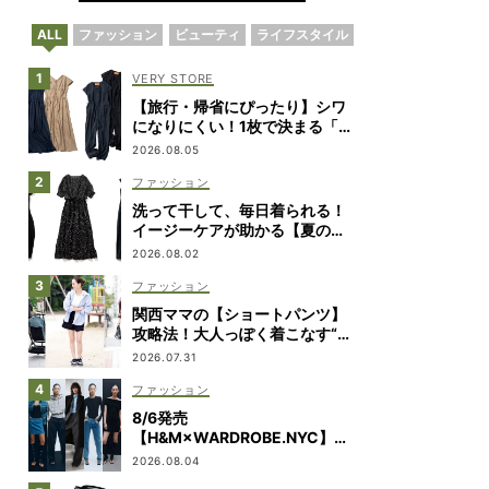
ALL
ファッション
ビューティ
ライフスタイル
VERY STORE
【旅行・帰省にぴったり】シワ
になりにくい！1枚で決まる「ワ
ンピ&オールインワン」2選
2026.08.05
ファッション
洗って干して、毎日着られる！
イージーケアが助かる【夏の相
棒ワンピ】8選
2026.08.02
ファッション
関西ママの【ショートパンツ】
攻略法！大人っぽく着こなす“マ
イルール”を拝見
2026.07.31
ファッション
8/6発売
【H&M×WARDROBE.NYC】ル
ック＆全アイテムをチェック
2026.08.04