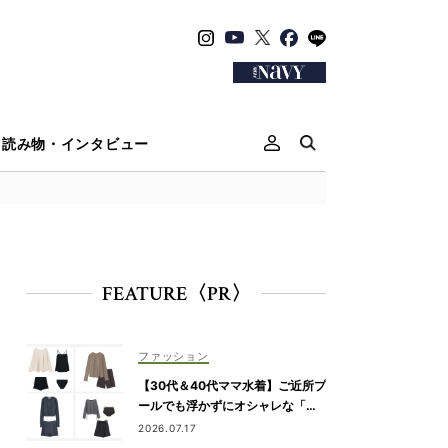
読み物・インタビュー
FEATURE〈PR〉
ファッション
【30代＆40代ママ水着】ご近所プ
ールでも浮かずにオシャレな「ラ
ッシュガード＆ショートパンツセ
2026.07.17
ット」6選！