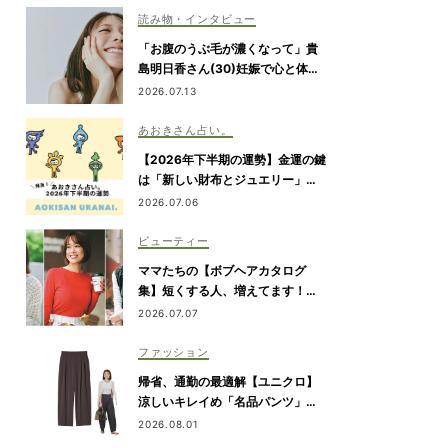
読み物・インタビュー
「お腹のうぶ毛が濃くなって」貴
島明日香さん(30)妊娠で心と体に
生じた変化も「愛しいです」
2026.07.13
あおきさん占い。
【2026年下半期の運勢】金運の鍵
は「新しい財布とジュエリー」！
あえての“アナログなコミュニケー
2026.07.06
ション”が注目されます｜あおきさ
ん占い。
ビューティー
ママたちの【ボブヘアカタログ
集】短くする人、増えてます！愛
用ヘアケアまで全部見せ
2026.07.07
ファッション
帰省、通勤の最適解【ユニクロ】
涼しいキレイめ「名品パンツ」は
ブラウンが使える！
2026.08.01