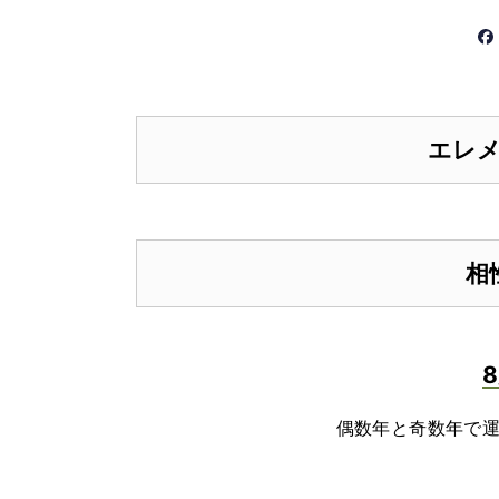
エレ
相
偶数年と奇数年で