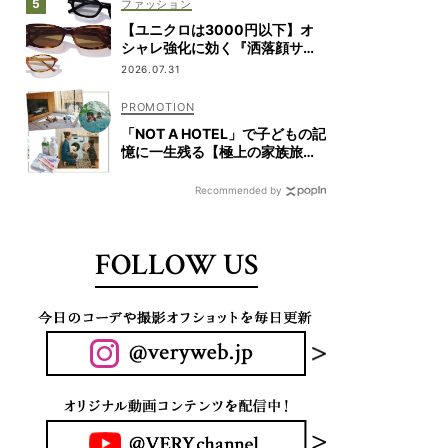
ファッション
【ユニクロは3000円以下】オ
シャレ強化に効く『洒落顔サン
グラス』は“ナローフォルム”が
2026.07.31
最旬！
「NOT A HOTEL」で子どもの記
憶に一生残る【極上の家族旅】
を
Recommended by
FOLLOW US