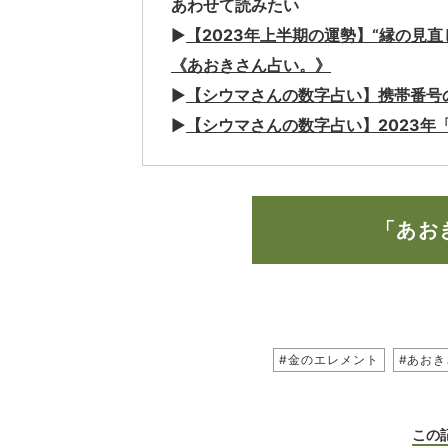
あわせて読みたい
▶︎
【2023年上半期の運勢】“縁の見
《あおきさん占い。》
▶︎
【シウマさんの数字占い】携帯番号
▶︎
【シウマさんの数字占い】
2023
年
「あお
#金のエレメント
#あお
この