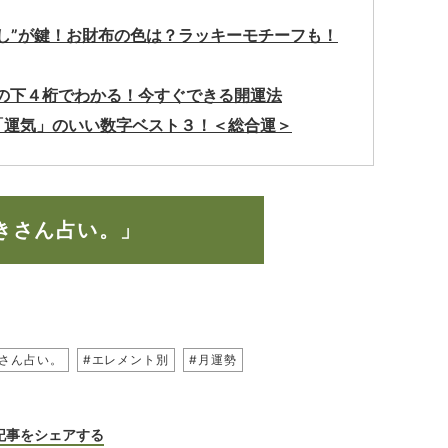
直し”が鍵！お財布の色は？ラッキーモチーフも！
の下４桁でわかる！今すぐできる開運法
「運気」のいい数字ベスト３！＜総合運＞
きさん占い。」
きさん占い。
#エレメント別
#月運勢
記事をシェアする