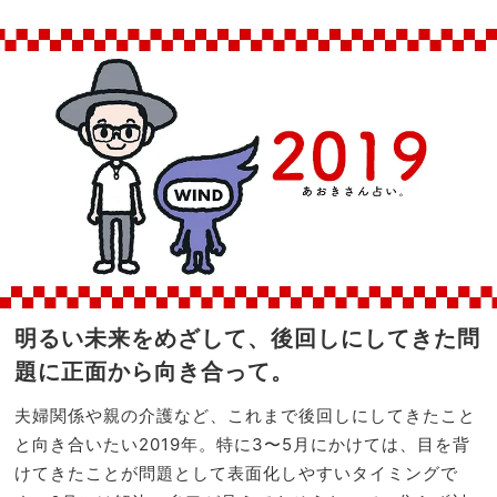
勢＜
家族
開運
旅】
アク
を
ショ
ン、
ラッ
キー
カラ
ー、
ラッ
キー
ファ
ッシ
ョン
明るい未来をめざして、後回しにしてきた問
＞
題に正面から向き合って。
夫婦関係や親の介護など、これまで後回しにしてきたこと
と向き合いたい2019年。特に3〜5月にかけては、目を背
けてきたことが問題として表面化しやすいタイミングで