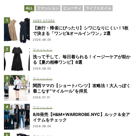
ALL
ファッション
ビューティ
ライフスタイル
VERY STORE
【旅行・帰省にぴったり】シワになりにくい！1枚
で決まる「ワンピ&オールインワン」2選
2026.08.05
ファッション
洗って干して、毎日着られる！イージーケアが助か
る【夏の相棒ワンピ】8選
2026.08.02
ファッション
関西ママの【ショートパンツ】攻略法！大人っぽく
着こなす“マイルール”を拝見
2026.07.31
ファッション
8/6発売【H&M×WARDROBE.NYC】ルック＆全ア
イテムをチェック
2026.08.04
ファッション