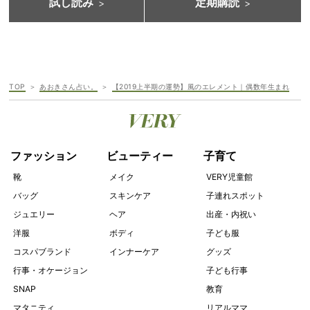
試し読み
定期購読
TOP
あおきさん占い。
【2019上半期の運勢】風のエレメント｜偶数年生まれ
ファッション
ビューティー
子育て
靴
メイク
VERY児童館
バッグ
スキンケア
子連れスポット
ジュエリー
ヘア
出産・内祝い
洋服
ボディ
子ども服
コスパブランド
インナーケア
グッズ
行事・オケージョン
子ども行事
SNAP
教育
マタニティ
リアルママ