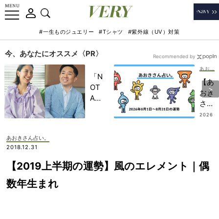
#一生ものジュエリー
#Tシャツ
#紫外線（UV）対策
今、あなたにオススメ〈PR〉
Recommended by
あおきさん占い。
「N
【あ
OT
おき
A
さん
HO
占
2026
TEL
.07.3
い。
1
」で
】
あおきさん占い。
子ど
202
2018.12.31
もの
6年
記憶
【2019上半期の運勢】風のエレメント｜偶
8月
に一
のエ
数年生まれ
生残
レメ
る
ント
【極
別運
上の