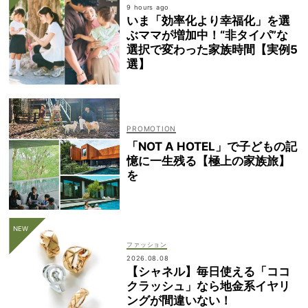
9 hours ago
いま「効率化より幸福化」を選
ぶママが増加中！“非タイパ”な
選択で変わった家族時間【実例5
選】
「NOT A HOTEL」で子どもの記
憶に一生残る【極上の家族旅】
を
ファッション
2026.08.08
【シャネル】毎日使える「ココ
クラッシュ」なら地金系イヤリ
ングが間違いない！