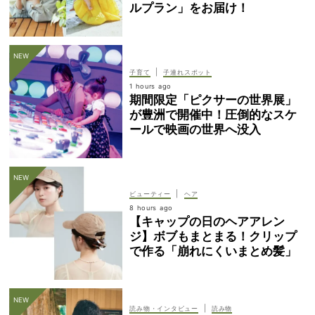
ルプラン」をお届け！
|
子育て
子連れスポット
1 hours ago
期間限定「ピクサーの世界展」
が豊洲で開催中！圧倒的なスケ
ールで映画の世界へ没入
|
ビューティー
ヘア
8 hours ago
【キャップの日のヘアアレン
ジ】ボブもまとまる！クリップ
で作る「崩れにくいまとめ髪」
|
読み物・インタビュー
読み物