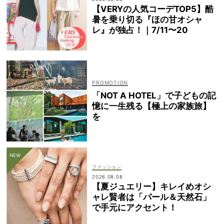
【VERYの人気コーデTOP5】酷
暑を乗り切る『ほの甘オシャ
レ』が独占！｜7/11〜20
「NOT A HOTEL」で子どもの記
憶に一生残る【極上の家族旅】
を
ファッション
2026.08.08
【夏ジュエリー】キレイめオシ
ャレ賢者は「パール＆天然石」
で手元にアクセント！