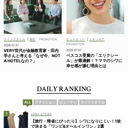
ライフスタイル
|
旅行
ビューティー
|
スキンケア
2026.07.27
VERY世代が金融教育家・田内
2026.07.07
ベスコス受賞の「エリクシー
学さんと考える「なぜ今、NOT
ル」が最適解！？ママのシワに
A HOTELなの？」
幸せ感が滲む理由とは
DAILY RANKING
ALL
ファッション
ビューティ
ライフスタイル
VERY STORE
【旅行・帰省にぴったり】シワになりにくい！1枚
で決まる「ワンピ&オールインワン」2選