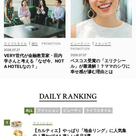
ライフスタイル
|
旅行
ビューティー
|
スキンケア
2026.07.27
VERY世代が金融教育家・田内
2026.07.07
ベスコス受賞の「エリクシー
学さんと考える「なぜ今、NOT
ル」が最適解！？ママのシワに
A HOTELなの？」
幸せ感が滲む理由とは
DAILY RANKING
ALL
ファッション
ビューティ
ライフスタイル
ファッション
【カルティエ】やっぱり「地金リング」に人気集
中！重ねづけも楽しい名品3選