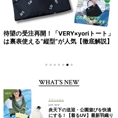
」
読者が選ぶ！2026年SS VERYベスト
】
スメ大賞
WHAT’S NEW
ファッション
just now
炎天下の送迎・公園遊びを快適
にする！【着るUV】最新羽織り