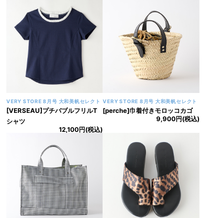
VERY STORE 9月号 大和美帆セレクト
VERY STORE 9月号 大和美帆セレクト
[aLORS]Soleil & Pluie Ex-libris
[BLANC]パールハートヘアクリ
Paris x aLORS - une
ップ
3,740円(税込)
collaboration d'exception 晴
雨兼用傘
18,700円(税込)