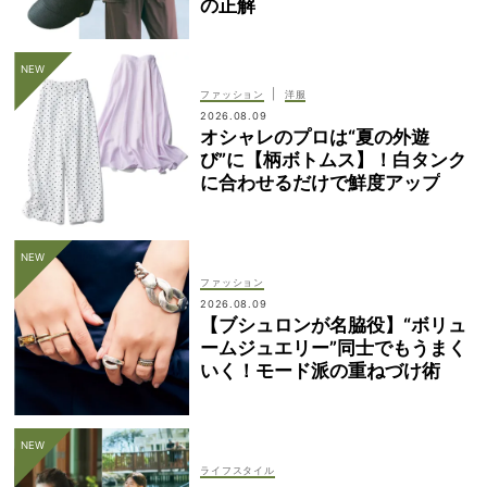
の正解
|
ファッション
洋服
2026.08.09
オシャレのプロは“夏の外遊
び”に【柄ボトムス】！白タンク
に合わせるだけで鮮度アップ
ファッション
2026.08.09
【ブシュロンが名脇役】“ボリュ
ームジュエリー”同士でもうまく
いく！モード派の重ねづけ術
ライフスタイル