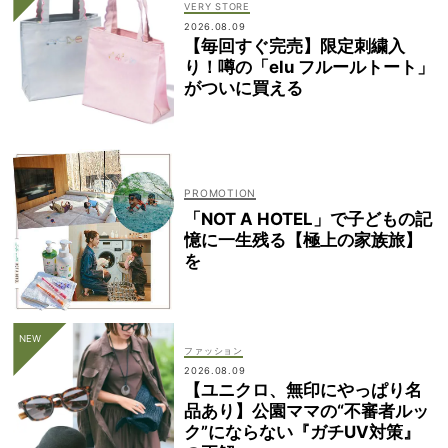
VERY STORE
2026.08.09
【毎回すぐ完売】限定刺繍入
り！噂の「elu フルールトート」
がついに買える
「NOT A HOTEL」で子どもの記
憶に一生残る【極上の家族旅】
を
ファッション
2026.08.09
【ユニクロ、無印にやっぱり名
品あり】公園ママの“不審者ルッ
ク”にならない『ガチUV対策』