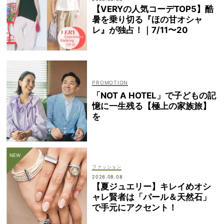
【VERYの人気コーデTOP5】酷
暑を乗り切る『ほの甘オシャ
レ』が独占！｜7/11〜20
「NOT A HOTEL」で子どもの記
憶に一生残る【極上の家族旅】
を
ファッション
2026.08.08
【夏ジュエリー】キレイめオシ
ャレ賢者は「パール＆天然石」
で手元にアクセント！