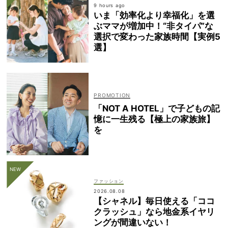
9 hours ago
いま「効率化より幸福化」を選
ぶママが増加中！“非タイパ”な
選択で変わった家族時間【実例5
選】
「NOT A HOTEL」で子どもの記
憶に一生残る【極上の家族旅】
を
ファッション
2026.08.08
【シャネル】毎日使える「ココ
クラッシュ」なら地金系イヤリ
ングが間違いない！