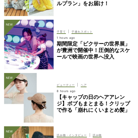
ルプラン」をお届け！
|
子育て
子連れスポット
1 hours ago
期間限定「ピクサーの世界展」
が豊洲で開催中！圧倒的なスケ
ールで映画の世界へ没入
|
ビューティー
ヘア
8 hours ago
【キャップの日のヘアアレン
ジ】ボブもまとまる！クリップ
で作る「崩れにくいまとめ髪」
|
読み物・インタビュー
読み物