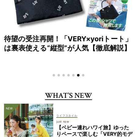
読者が選ぶ！2026年SS VERYベストコ
スメ大賞
WHAT’S NEW
ライフスタイル
just now
【ベビー連れハワイ旅】ゆった
りペースで楽しむ「VERY的モデ