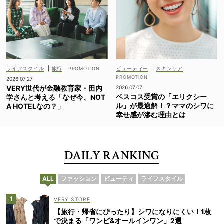
ライフスタイル
|
旅行
ビューティー
|
スキンケア
2026.07.27
VERY世代が金融教育家・田内
2026.07.07
ベスコス受賞の「エリクシー
学さんと考える「なぜ今、NOT
ル」が最適解！？ママのシワに
A HOTELなの？」
幸せ感が滲む理由とは
DAILY RANKING
ALL
ファッション
ビューティ
ライフスタイル
VERY STORE
【旅行・帰省にぴったり】シワになりにくい！1枚
で決まる「ワンピ&オールインワン」2選