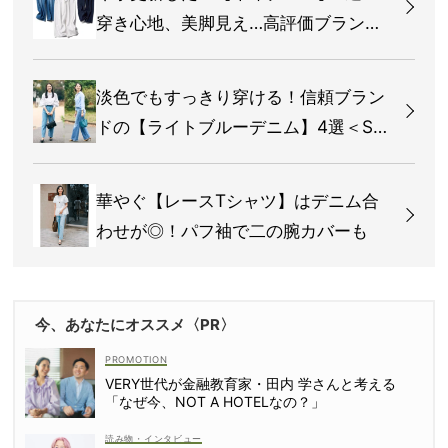
穿き心地、美脚見え…高評価ブランド
から厳選
淡色でもすっきり穿ける！信頼ブラン
ドの【ライトブルーデニム】4選＜SN
AP＞
華やぐ【レースTシャツ】はデニム合
わせが◎！パフ袖で二の腕カバーも
今、あなたにオススメ〈PR〉
VERY世代が金融教育家・田内 学さんと考える
「なぜ今、NOT A HOTELなの？」
読み物・インタビュー