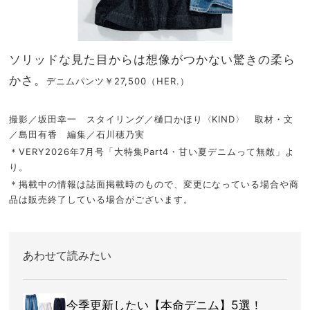
ソリッドな見た目からは想像がつかない驚きの柔ら
かさ。
デニムパンツ￥27,500（HER.）
撮影／坂田幸一 スタイリング／樋口かほり〈KIND〉 取材・文
／島田有香 編集／石川穂乃実
＊VERY2026年7月号「大特集Part4・甘い夏デニムって無敵」よ
り。
＊掲載中の情報は誌面掲載時のもので、変更になっている場合や商
品は販売終了している場合がございます。
あわせて読みたい
今季更新したい【本命デニム】5選！