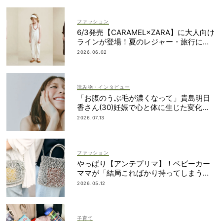
ファッション
6/3発売【CARAMEL×ZARA】に大人向け
ラインが登場！夏のレジャー・旅行にも
おすすめ
2026.06.02
読み物・インタビュー
「お腹のうぶ毛が濃くなって」貴島明日
香さん(30)妊娠で心と体に生じた変化も
「愛しいです」
2026.07.13
ファッション
やっぱり【アンテプリマ】！ベビーカー
ママが「結局こればかり持ってしまう」
納得の理由
2026.05.12
子育て