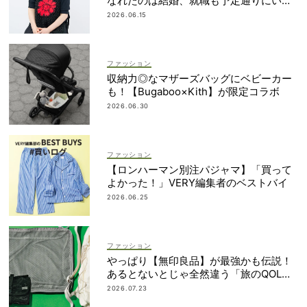
なれたのは結婚、就職も予定通りにいか
なかったから｜朝倉かすみさん
2026.06.15
ファッション
収納力◎なマザーズバッグにベビーカー
も！【Bugaboo×Kith】が限定コラボ
2026.06.30
ファッション
【ロンハーマン別注パジャマ】「買って
よかった！」VERY編集者のベストバイ
2026.06.25
ファッション
やっぱり【無印良品】が最強かも伝説！
あるとないとじゃ全然違う「旅のQOL爆
上げアイテム」
2026.07.23