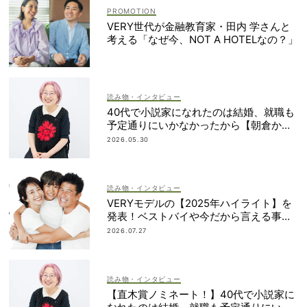
VERY世代が金融教育家・田内 学さんと
考える「なぜ今、NOT A HOTELなの？」
読み物・インタビュー
40代で小説家になれたのは結婚、就職も
予定通りにいかなかったから【朝倉かす
みさん】
2026.05.30
読み物・インタビュー
VERYモデルの【2025年ハイライト】を
発表！ベストバイや今だから言える事件
簿も大公開
2026.07.27
読み物・インタビュー
【直木賞ノミネート！】40代で小説家に