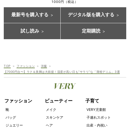
1000円（税込）
最新号を購入する
デジタル版を購入する
試し読み
定期購読
TOP
ファッション
洋服
【7000円台〜】ラク＆美脚は大前提！湿度が高い日も“サラリ”な「薄軽デニム」3選
ファッション
ビューティー
子育て
靴
メイク
VERY児童館
バッグ
スキンケア
子連れスポット
ジュエリー
ヘア
出産・内祝い