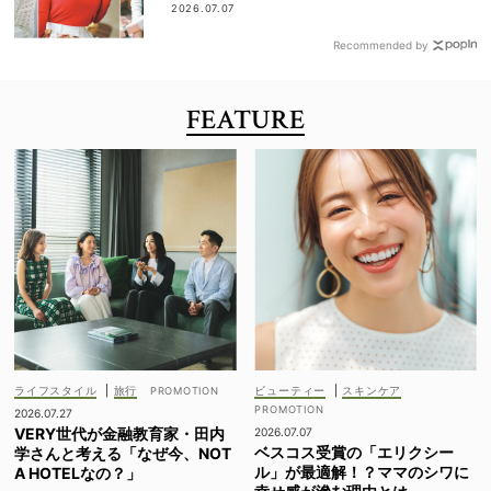
全部見せ
2026.07.07
Recommended by
FEATURE
ライフスタイル
|
旅行
ビューティー
|
スキンケア
2026.07.27
VERY世代が金融教育家・田内
2026.07.07
ベスコス受賞の「エリクシー
学さんと考える「なぜ今、NOT
ル」が最適解！？ママのシワに
A HOTELなの？」