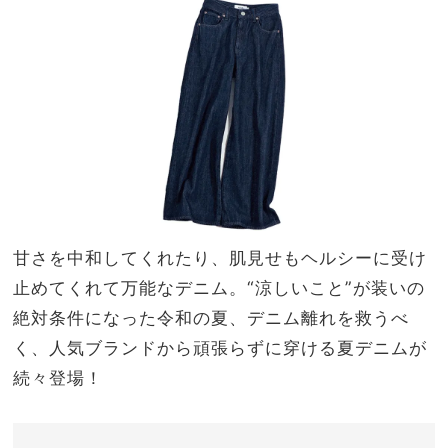
る！
NO
夏の
T A
主役
HO
トッ
TEL
プス
な
６選
の？
」
甘さを中和してくれたり、肌見せもヘルシーに受け
止めてくれて万能なデニム。“涼しいこと”が装いの
絶対条件になった令和の夏、デニム離れを救うべ
く、人気ブランドから頑張らずに穿ける夏デニムが
続々登場！