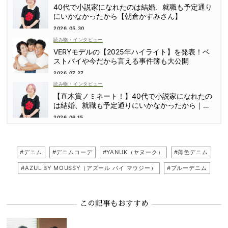
40代で小説家になれたのは結婚、就職も予定通り
にいかなかったから【朝倉かすみさん】
2026.05.30
読み物・インタビュー
VERYモデルの【2025年ハイライト】を発表！ベ
ストバイや今だから言える事件簿も大公開
2026.07.27
読み物・インタビュー
【直木賞ノミネート！】40代で小説家になれたの
は結婚、就職も予定通りにいかなかったから｜朝
倉かすみさん
2026.06.15
#デニム
#デニムコーデ
#YANUK（ヤヌーク）
#薄色デニム
#AZUL BY MOUSSY（アズール バイ マウジー）
#ブルーデニム
この記事もおすすめ