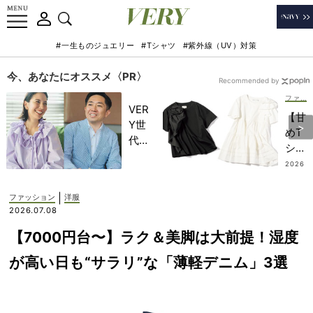
#一生ものジュエリー
#Tシャツ
#紫外線（UV）対策
今、あなたにオススメ〈PR〉
Recommended by
ファッション
VER
【甘
Y世
めT
代が
シャ
金融
ツに
2026
教育
.07.18
新
家・
風】
|
ファッション
洋服
田内
ワン
2026.07.08
学さ
ツー
んと
【7000円台〜】ラク＆美脚は大前提！湿度
だけ
考え
ど華
が高い日も“サラリ”な「薄軽デニム」3選
る
やか
「な
にな
ぜ
れ
今、