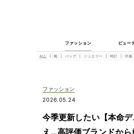
ファッション
ビュー
ALL
靴
バッグ
ジュエリー
時計
洋服
ファッション
2026.05.24
今季更新したい【本命デ
え…高評価ブランドから