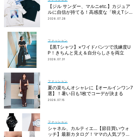
【ジル サンダー、マルニetc.】カジュア
ルに自信が持てる！高感度な「映えTシ
ャツ」7選
2026.07.28
ファッション
【黒Tシャツ】×ワイドパンツで洗練度U
P！きちんと見え＆自分らしさを両立
2026.07.31
ファッション
夏の楽ちんオシャレに【オールインワン7
選】！暑い日も1枚でコーデが決まる
2026.07.15
ファッション
シャネル、カルティエ…【節目買いウォ
ッチ】最新カタログ！ママの人気ブラン