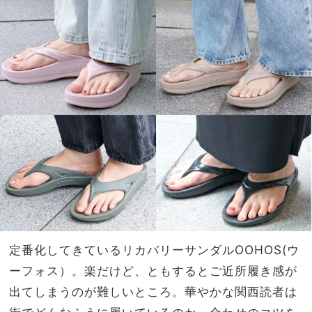
おす
家族
すめ
旅】
コー
を
デ5
選
定番化してきているリカバリーサンダルOOHOS(ウ
ーフォス）。楽だけど、ともするとご近所履き感が
出てしまうのが難しいところ。華やかな関西読者は