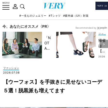
#一生ものジュエリー
#Tシャツ
#紫外線（UV）対策
今、あなたにオススメ〈PR〉
Recommended by
ファッション
「N
帰省
OT
は
A
【ス
HO
ポサ
2026
TEL
.08.0
ン】
4
」で
でき
ファッション
子ど
れい
2026.07.08
もの
めカ
記憶
【ウーフォス】を手抜きに見せないコーデ
ジュ
に一
アル
５選！脱黒派も増えてます
生残
がラ
る
クち
【極
ん！
上の