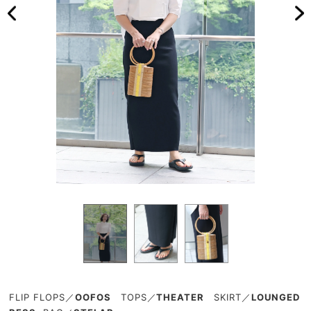
FLIP FLOPS
／
OOFOS
TOPS
／
THEATER
SKIRT
／
LOUNGED