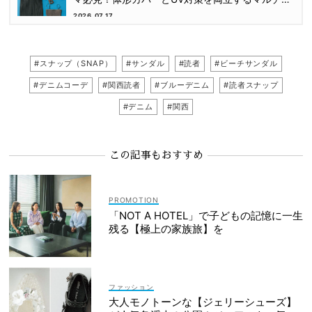
ェア速報
2026.07.17
#スナップ（SNAP）
#サンダル
#読者
#ビーチサンダル
#デニムコーデ
#関西読者
#ブルーデニム
#読者スナップ
#デニム
#関西
この記事もおすすめ
「NOT A HOTEL」で子どもの記憶に一生
残る【極上の家族旅】を
ファッション
大人モノトーンな【ジェリーシューズ】