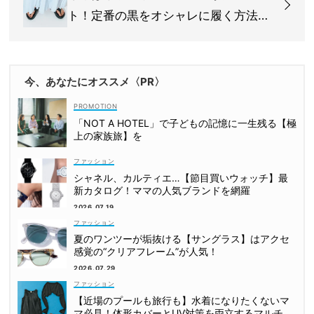
ト！定番の黒をオシャレに履く方法っ
て？
今、あなたにオススメ〈PR〉
「NOT A HOTEL」で子どもの記憶に一生残る【極
上の家族旅】を
ファッション
シャネル、カルティエ…【節目買いウォッチ】最
新カタログ！ママの人気ブランドを網羅
2026.07.19
ファッション
夏のワンツーが垢抜ける【サングラス】はアクセ
感覚の“クリアフレーム”が人気！
2026.07.29
ファッション
【近場のプールも旅行も】水着になりたくないマ
マ必見！体形カバーとUV対策を両立するマルチウ