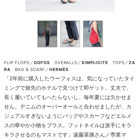
FLIP FLOPS
／
OOFOS
OVERALLS
／
SIMPLICITE
TOPS
／
ZA
RA
BAG & SCARF
／
HERMÈS
「2年前に購入したウーフォスは、気になっていたタイ
ミングで旅先のホテルで見つけて即ゲット。丈夫で、
長く履いていてもへたらないし、毎年夏には欠かせま
せん。デニムのオーバーオールと合わせましたが、カ
ジュアルすぎないようにバッグやスカーフなどエルメ
スの華やか小物をプラス。フットネイルは派手にキラ
キラさせるのもマストです」遠藤菜摘さん／専業マ