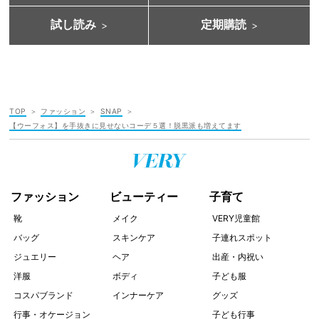
試し読み
定期購読
TOP
ファッション
SNAP
【ウーフォス】を手抜きに見せないコーデ５選！脱黒派も増えてます
ファッション
ビューティー
子育て
靴
メイク
VERY児童館
バッグ
スキンケア
子連れスポット
ジュエリー
ヘア
出産・内祝い
洋服
ボディ
子ども服
コスパブランド
インナーケア
グッズ
行事・オケージョン
子ども行事