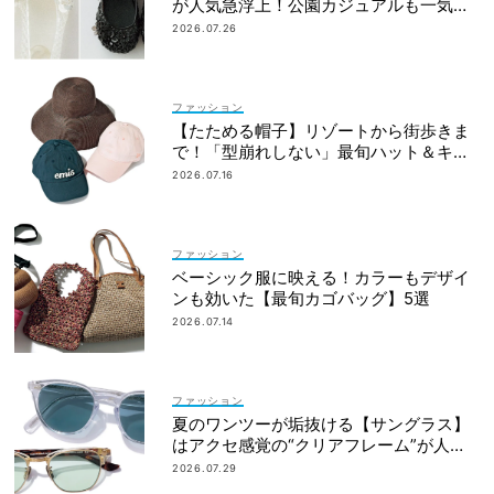
が人気急浮上！公園カジュアルも一気に
華やぐ
2026.07.26
ファッション
【たためる帽子】リゾートから街歩きま
で！「型崩れしない」最旬ハット＆キャ
ップ
2026.07.16
ファッション
ベーシック服に映える！カラーもデザイ
ンも効いた【最旬カゴバッグ】5選
2026.07.14
ファッション
夏のワンツーが垢抜ける【サングラス】
はアクセ感覚の“クリアフレーム”が人
気！
2026.07.29