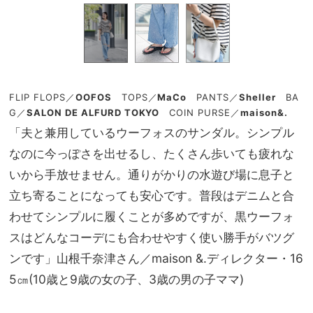
FLIP FLOPS
／
OOFOS
TOPS
／
MaCo
PANTS
／
Sheller
BA
G
／
SALON DE ALFURD TOKYO
COIN PURSE／
maison&.
「夫と兼用しているウーフォスのサンダル。シンプル
なのに今っぽさを出せるし、たくさん歩いても疲れな
いから手放せません。通りがかりの水遊び場に息子と
立ち寄ることになっても安心です。普段はデニムと合
わせてシンプルに履くことが多めですが、黒ウーフォ
スはどんなコーデにも合わせやすく使い勝手がバツグ
ンです」山根千奈津さん／maison &.ディレクター・16
5㎝(10歳と9歳の女の子、3歳の男の子ママ)