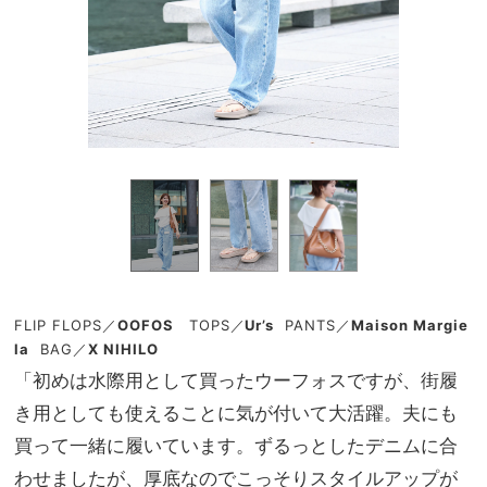
FLIP FLOPS
／
OOFOS
TOPS
／
Ur’s
PANTS
／
Maison Margie
la
BAG
／
X NIHILO
「初めは水際用として買ったウーフォスですが、街履
き用としても使えることに気が付いて大活躍。夫にも
買って一緒に履いています。ずるっとしたデニムに合
わせましたが、厚底なのでこっそりスタイルアップが