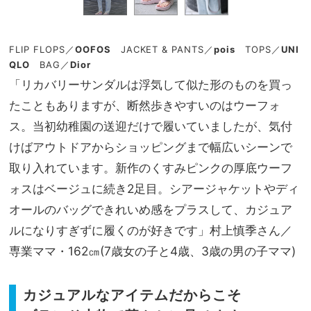
FLIP FLOPS
／
OOFOS
JACKET & PANTS
／
pois
TOPS
／
UNI
QLO
BAG
／
Dior
「リカバリーサンダルは浮気して似た形のものを買っ
たこともありますが、断然歩きやすいのはウーフォ
ス。当初幼稚園の送迎だけで履いていましたが、気付
けばアウトドアからショッピングまで幅広いシーンで
取り入れています。新作のくすみピンクの厚底ウーフ
ォスはベージュに続き2足目。シアージャケットやディ
オールのバッグできれいめ感をプラスして、カジュア
ルになりすぎずに履くのが好きです」
村上慎季さん／
専業ママ・162㎝(7歳女の子と4歳、3歳の男の子ママ)
カジュアルなアイテムだからこそ