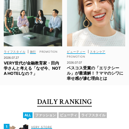
ライフスタイル
|
旅行
ビューティー
|
スキンケア
2026.07.27
VERY世代が金融教育家・田内
2026.07.07
ベスコス受賞の「エリクシー
学さんと考える「なぜ今、NOT
ル」が最適解！？ママのシワに
A HOTELなの？」
幸せ感が滲む理由とは
DAILY RANKING
ALL
ファッション
ビューティ
ライフスタイル
VERY STORE