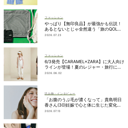
ファッション
やっぱり【無印良品】が最強かも伝説！
あるとないとじゃ全然違う「旅のQOL爆
上げアイテム」
2026.07.23
ファッション
6/3発売【CARAMEL×ZARA】に大人向け
ラインが登場！夏のレジャー・旅行にも
おすすめ
2026.06.02
読み物・インタビュー
「お腹のうぶ毛が濃くなって」貴島明日
香さん(30)妊娠で心と体に生じた変化も
「愛しいです」
2026.07.13