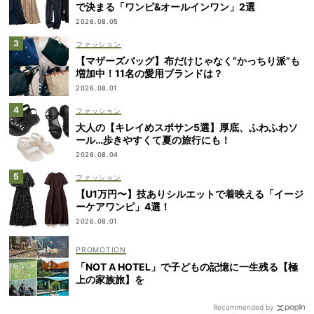
で決まる「ワンピ&オールインワン」2選
2026.08.05
ファッション
【マザーズバッグ】布だけじゃなく“かっちり派”も
増加中！11名の愛用ブランドは？
2026.08.01
ファッション
大人の【キレイめスポサン5選】厚底、ふわふわソ
ール…歩きやすくて夏の旅行にも！
2026.08.04
ファッション
【U1万円〜】技ありシルエットで着映える「イージ
ーケアワンピ」4選！
2026.08.01
「NOT A HOTEL」で子どもの記憶に一生残る【極
上の家族旅】を
Recommended by