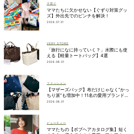
子育て
ママたちに欠かせない【ぐずり対策グッ
ズ】外出先でのピンチを解決！
2026.07.31
VERY STORE
「旅行になに持っていく？」水際にも使
える【軽量トートバッグ】4選
2026.08.01
ファッション
【マザーズバッグ】布だけじゃなく“かっ
ちり派”も増加中！11名の愛用ブランド
は？
2026.08.01
ビューティー
ママたちの【ボブヘアカタログ集】短く