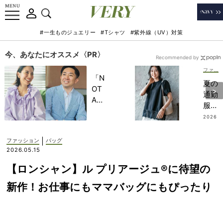
#一生ものジュエリー
#Tシャツ
#紫外線（UV）対策
今、あなたにオススメ〈PR〉
Recommended by
ファッション
「N
夏の
OT
通勤
A
服に
HO
【黒
2026
TEL
.08.0
Tシ
2
」で
ャ
|
ファッション
バッグ
子ど
ツ】
2026.05.15
もの
が万
記憶
【ロンシャン】ル プリアージュ®に待望の
能！
に一
忙し
新作！お仕事にもママバッグにもぴったり
生残
い朝
る
も1
【極
枚で
上の