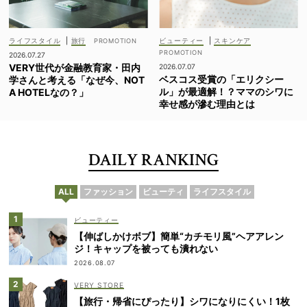
ライフスタイル
|
旅行
ビューティー
|
スキンケア
2026.07.27
VERY世代が金融教育家・田内
2026.07.07
ベスコス受賞の「エリクシー
学さんと考える「なぜ今、NOT
ル」が最適解！？ママのシワに
A HOTELなの？」
幸せ感が滲む理由とは
DAILY RANKING
ALL
ファッション
ビューティ
ライフスタイル
ビューティー
【伸ばしかけボブ】簡単“カチモリ風”ヘアアレン
ジ！キャップを被っても潰れない
2026.08.07
VERY STORE
【旅行・帰省にぴったり】シワになりにくい！1枚