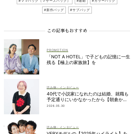
#ママバッグ（マザーズバッグ）
#通勤
#カラーバッグ
#新作バッグ
#サブバッグ
この記事もおすすめ
「NOT A HOTEL」で子どもの記憶に一生
残る【極上の家族旅】を
読み物・インタビュー
40代で小説家になれたのは結婚、就職も
予定通りにいかなかったから【朝倉かす
みさん】
2026.05.30
読み物・インタビュー
VERYモデルの【2025年ハイライト】を