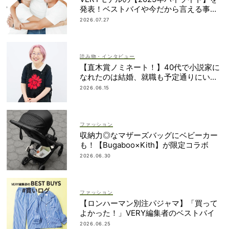
発表！ベストバイや今だから言える事件
簿も大公開
2026.07.27
読み物・インタビュー
【直木賞ノミネート！】40代で小説家に
なれたのは結婚、就職も予定通りにいか
なかったから｜朝倉かすみさん
2026.06.15
ファッション
収納力◎なマザーズバッグにベビーカー
も！【Bugaboo×Kith】が限定コラボ
2026.06.30
ファッション
【ロンハーマン別注パジャマ】「買って
よかった！」VERY編集者のベストバイ
2026.06.25