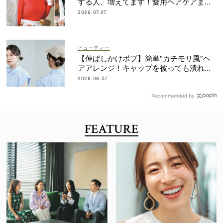
する人、増えてます！愛用ヘアケアまで
全部見せ
2026.07.07
ビューティー
【伸ばしかけボブ】簡単“カチモリ風”ヘ
アアレンジ！キャップを被っても潰れな
い
2026.08.07
Recommended by
FEATURE