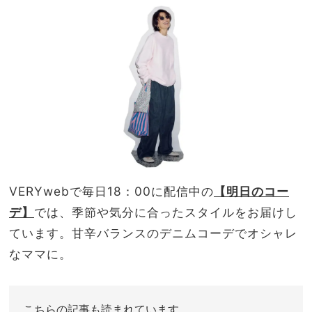
ガる
NO
愛用
T A
品
HO
TEL
な
の？
」
VERYwebで毎日18：00に配信中の
【明日のコー
デ】
では、
季節や気分に合ったスタイルをお届けし
ています。甘辛バランスのデニムコーデでオシャレ
なママに。
こちらの記事も読まれています