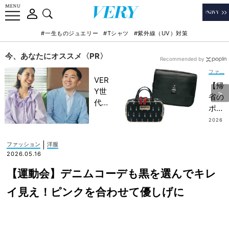
#一生ものジュエリー
#Tシャツ
#紫外線（UV）対策
今、あなたにオススメ〈PR〉
Recommended by
ファッション
VER
【帰
Y世
省の
代が
ポー
金融
チ】
2026
教育
.08.0
は“2
2
家・
個持
|
ファッション
洋服
田内
ち”
2026.05.16
学さ
が快
んと
【運動会】デニムコーデも黒を選んでキレ
適！
考え
キレ
イ見え！ピンクを合わせて優しげに
る
イめ
「な
ママ
ぜ
のア
今、