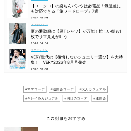
【ユニクロ】の楽ちんパンツは必需品！気温差に
も対応できる「旅ワードローブ」7選
2026.07.09
ファッション
夏の通勤服に【黒Tシャツ】が万能！忙しい朝も1
枚でサマ見えが叶う
2026.08.02
ファッション
VERY世代の【後悔しないジュエリー選び】を大特
集！｜VERY2026年8月号発売
2026.07.06
#ママコーデ
#運動会コーデ
#大人カジュアル
#キレイめカジュアル
#明日のコーデ
#運動会
この記事もおすすめ