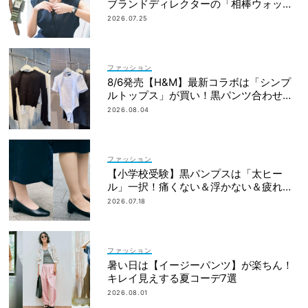
ブランドディレクターの「相棒ウォッ
チ」ヒストリー
2026.07.25
ファッション
8/6発売【H&M】最新コラボは「シンプ
ルトップス」が買い！黒パンツ合わせも
即サマ見え
2026.08.04
ファッション
【小学校受験】黒パンプスは「太ヒー
ル」一択！痛くない＆浮かない＆疲れな
い先輩ママたちのベストバイ4選
2026.07.18
ファッション
暑い日は【イージーパンツ】が楽ちん！
キレイ見えする夏コーデ7選
2026.08.01