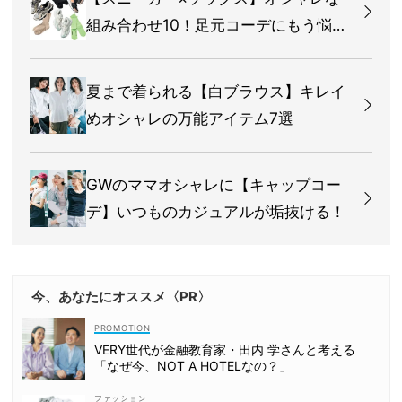
組み合わせ10！足元コーデにもう悩ま
ない
夏まで着られる【白ブラウス】キレイ
めオシャレの万能アイテム7選
GWのママオシャレに【キャップコー
デ】いつものカジュアルが垢抜ける！
今、あなたにオススメ〈PR〉
VERY世代が金融教育家・田内 学さんと考える
「なぜ今、NOT A HOTELなの？」
ファッション