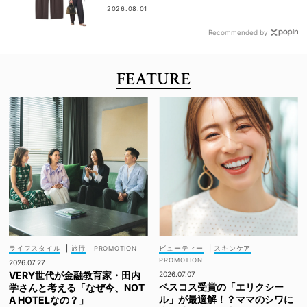
える！
2026.08.01
Recommended by
FEATURE
ライフスタイル
|
旅行
ビューティー
|
スキンケア
2026.07.27
VERY世代が金融教育家・田内
2026.07.07
ベスコス受賞の「エリクシー
学さんと考える「なぜ今、NOT
ル」が最適解！？ママのシワに
A HOTELなの？」