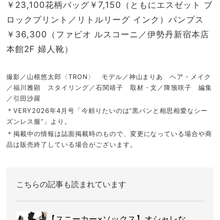
￥23,100花柄バッグ￥7,150（ともにエスゼット ブ
ロックプリント／リトルリーグ インク）パンプス
￥36,300（ファビオ ルスコーニ／伊勢丹新宿本店
本館2F 婦人靴）
撮影／山根悠太郎〈TRON〉 モデル／神山まりあ ヘア・メイク
／福川雅顕 スタイリング／石関靖子 取材・文／降籏咲子 編集
／引田沙羅
＊VERY2026年4月号「今頼りたいのは“黒パンと相思相愛なシー
ズンレス服”」より。
＊掲載中の情報は誌面掲載時のもので、変更になっている場合や商
品は販売終了している場合がございます。
こちらの記事も読まれています
【スニーカー×ソックス】オシャレな