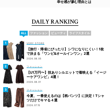
幸せ感が滲む理由とは
DAILY RANKING
ALL
ファッション
ビューティ
ライフスタイル
VERY STORE
【旅行・帰省にぴったり】シワになりにくい！1枚
で決まる「ワンピ&オールインワン」2選
2026.08.05
ファッション
【U1万円〜】技ありシルエットで着映える「イージ
ーケアワンピ」4選！
2026.08.01
ファッション
今夏、一番使えるのは【柄パンツ】に決定！Tシャ
ツだけでキマる４選
2026.07.15