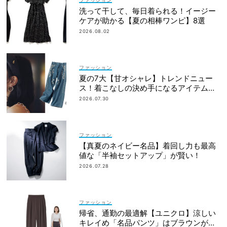
洗って干して、毎日着られる！イージー
ケアが助かる【夏の相棒ワンピ】8選
2026.08.02
ファッション
夏の7大【甘オシャレ】トレンドニュー
ス！着こなしの決め手になるアイテムが
勢揃い
2026.07.30
ファッション
【真夏のネイビー名品】着回し力も最高
値な「半袖セットアップ」が賢い！
2026.07.28
ファッション
帰省、通勤の最適解【ユニクロ】涼しい
キレイめ「名品パンツ」はブラウンが使