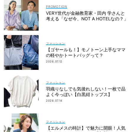
VERY世代が金融教育家・田内 学さんと
考える「なぜ今、NOT A HOTELなの？」
ファッション
【ゴヤールも！】モノトーン上手なママ
の軽やかトートバッグって？
2026.07.12
ファッション
羽織りなしでも気後れしない！一枚で品
よく今っぽい【白黒紺トップス】
2026.07.14
ファッション
【エルメスの時計】で魅力に開眼！人気