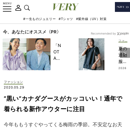
#一生ものジュエリー
#Tシャツ
#紫外線（UV）対策
今、あなたにオススメ〈PR〉
Recommended by
ファッション
「N
夏の
OT
通勤
A
服に
HO
【黒
2026
TEL
.08.0
Tシ
2
」で
ャ
ファッション
子ど
ツ】
2020.05.29
もの
が万
記憶
”黒い”カナダグースがカッコいい！通年で
能！
に一
忙し
着られる新作アウターに注目
生残
い朝
る
も1
【極
今年ももうすぐやってくる梅雨の季節。不安定なお天
枚で
上の