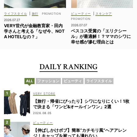
ライフスタイル
|
旅行
ビューティー
|
スキンケア
2026.07.27
VERY世代が金融教育家・田内
2026.07.07
ベスコス受賞の「エリクシー
学さんと考える「なぜ今、NOT
ル」が最適解！？ママのシワに
A HOTELなの？」
幸せ感が滲む理由とは
DAILY RANKING
ALL
ファッション
ビューティ
ライフスタイル
VERY STORE
【旅行・帰省にぴったり】シワになりにくい！1枚
で決まる「ワンピ&オールインワン」2選
2026.08.05
ビューティー
【伸ばしかけボブ】簡単“カチモリ風”ヘアアレン
ジ！キャップを被っても潰れない