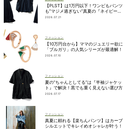
【PLST】は1万円以下！ワンピもパンツ
も”マジメ過ぎない”真夏の『ネイビー
服』６選
2026.07.21
ファッション
【10万円台から】ママのジュエリー欲に
「ブルガリ」の人気シリーズが最適解！
2026.07.10
ファッション
夏の“ちゃんとしてる”は『半袖ジャケッ
ト』で解決！黒でも重く見えない選び方
2026.07.17
ファッション
真夏に頼れる【楽ちんパンツ】はカーブ
シルエットでキレイめオシャレが叶う！