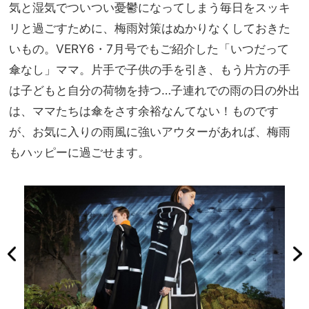
サマ
気と湿気でついつい憂鬱になってしまう毎日をスッキ
家族
見え
旅】
リと過ごすために、梅雨対策はぬかりなくしておきた
が叶
を
いもの。VERY6・7月号でもご紹介した「いつだって
う
傘なし」ママ。片手で子供の手を引き、もう片方の手
は子どもと自分の荷物を持つ…子連れでの雨の日の外出
は、ママたちは傘をさす余裕なんてない！ものです
が、お気に入りの雨風に強いアウターがあれば、梅雨
もハッピーに過ごせます。