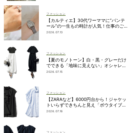
ファッション
【カルティエ】30代ワーママに“パンテ
ール”の一生もの時計が人気！仕事のご褒
美＆節目買いに
2026.07.13
ファッション
【夏のモノトーン】白・黒・グレーだけ
でできる「地味に見えない」オシャレ４
選
2026.07.15
ファッション
【ZARAなど】6000円台から！ジャケッ
トいらずできちんと見え「ボウタイブラ
ウス」4選
2026.07.16
ファッション