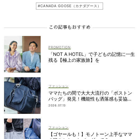
#CANADA GOOSE（カナダグース）
この記事もおすすめ
「NOT A HOTEL」で子どもの記憶に一生
残る【極上の家族旅】を
ファッション
ママたちの間で大大大流行の「ボストン
バッグ」発見！機能性も洒落感も妥協し
ない
2026.07.13
ファッション
【ゴヤールも！】モノトーン上手なママ