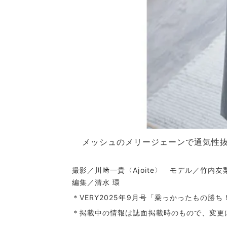
メッシュのメリージェーンで通気性
撮影／川﨑一貴〈Ajoite〉 モデル／竹内友
編集／清水 環
＊VERY2025年9月号「乗っかったもの勝
＊掲載中の情報は誌面掲載時のもので、変更