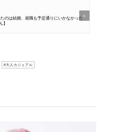
読み物・イ
れたのは結婚、就職も予定通りにいかなかった
VERY
ん】
から言え
2026.07.2
#大人カジュアル