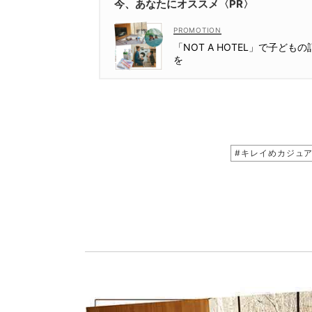
今、あなたにオススメ〈PR〉
「NOT A HOTEL」で子ど
を
#キレイめカジュ