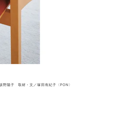
ング／坂野陽子 取材・文／塚田有紀子〈PON〉