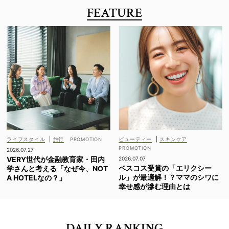
FEATURE
ライフスタイル
|
旅行
ビューティー
|
スキンケア
2026.07.27
VERY世代が金融教育家・田内
2026.07.07
ベスコス受賞の「エリクシー
学さんと考える「なぜ今、NOT
ル」が最適解！？ママのシワに
A HOTELなの？」
幸せ感が滲む理由とは
DAILY RANKING