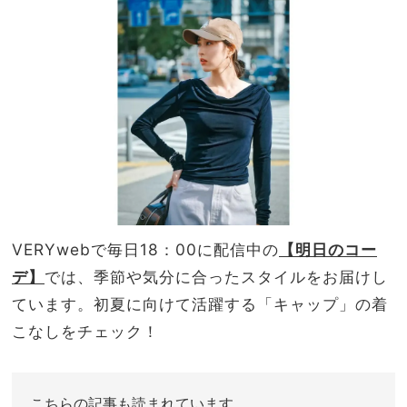
前提
家族
だか
旅】
ら投
を
資の
価値
あり
VERYwebで毎日18：00に配信中の
【明日のコー
デ】
では、
季節や気分に合ったスタイルをお届けし
ています。初夏に向けて活躍する「キャップ」の
着
こなしをチェック！
こちらの記事も読まれています