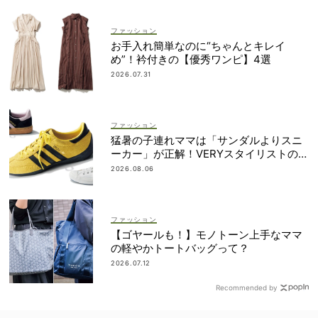
ファッション
お手入れ簡単なのに“ちゃんとキレイ
め”！衿付きの【優秀ワンピ】4選
2026.07.31
ファッション
猛暑の子連れママは「サンダルよりスニ
ーカー」が正解！VERYスタイリストの愛
用品5選
2026.08.06
ファッション
【ゴヤールも！】モノトーン上手なママ
の軽やかトートバッグって？
2026.07.12
Recommended by