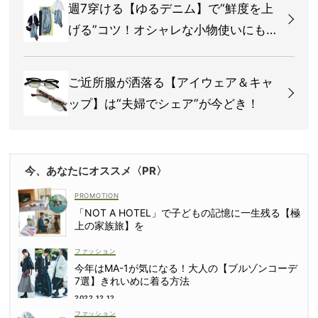
週7穿ける【ゆるデニム】で“鮮度を上
げる”コツ！オシャレな小物使いにも注
目
ご近所服が洒落る【アイウェア＆キャ
ップ】は“夫婦でシェア”が今どき！
今、あなたにオススメ〈PR〉
「NOT A HOTEL」で子どもの記憶に一生残る【極
上の家族旅】を
ファッション
今年はMA-1が気になる！大人の【ブルゾンコーデ
7選】きれいめに着る方法
2022.12.12
ファッション