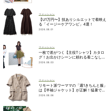
ファッション
【U1万円〜】技ありシルエットで着映え
る「イージーケアワンピ」4選！
2026.08.01
ファッション
一枚で差がつく【主役Tシャツ】カタロ
グ！お出かけシーンに頼れる着こなし実
例も
2026.08.03
ファッション
リモート派ワーママの「週1きちんと服」
は【半袖ジャケット】が正解！猛暑でも
涼しい名品5選
2026.08.06