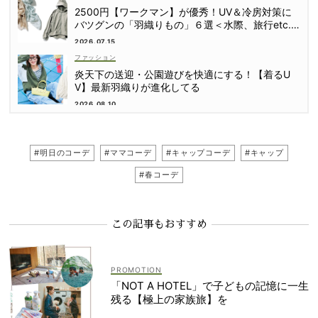
2500円【ワークマン】が優秀！UV＆冷房対策に
バツグンの「羽織りもの」６選＜水際、旅行etc.
＞
2026.07.15
ファッション
炎天下の送迎・公園遊びを快適にする！【着るU
V】最新羽織りが進化してる
2026.08.10
#明日のコーデ
#ママコーデ
#キャップコーデ
#キャップ
#春コーデ
この記事もおすすめ
「NOT A HOTEL」で子どもの記憶に一生
残る【極上の家族旅】を