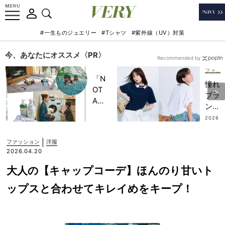
#一生ものジュエリー
#Tシャツ
#紫外線（UV）対策
今、あなたにオススメ〈PR〉
Recommended by
ファッション
「N
憧れ
OT
ブラ
A
ンド
HO
の
2026
TEL
.07.2
【一
7
」で
張羅
|
ファッション
洋服
子ど
Tシ
2026.04.20
もの
ャ
記憶
大人の【キャップコーデ】ほんのり甘いト
ツ】
に一
速
ップスと合わせてキレイめをキープ！
生残
報！
る
ヘビ
【極
ロテ
上の