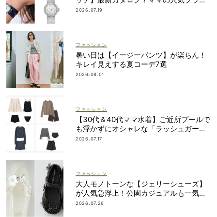
ドを網羅
2026.07.19
ファッション
暑い日は【イージーパンツ】が楽ちん！
キレイ見えする夏コーデ7選
2026.08.01
ファッション
【30代＆40代ママ水着】ご近所プールで
も浮かずにオシャレな「ラッシュガード
＆ショートパンツセット」6選！
2026.07.17
ファッション
大人モノトーンな【ジェリーシューズ】
が人気急浮上！公園カジュアルも一気に
華やぐ
2026.07.26