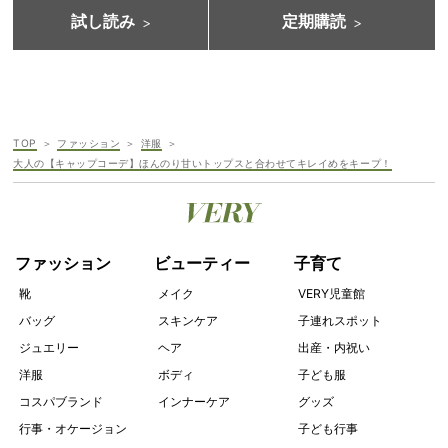
試し読み
定期購読
TOP
ファッション
洋服
大人の【キャップコーデ】ほんのり甘いトップスと合わせてキレイめをキープ！
ファッション
ビューティー
子育て
靴
メイク
VERY児童館
バッグ
スキンケア
子連れスポット
ジュエリー
ヘア
出産・内祝い
洋服
ボディ
子ども服
コスパブランド
インナーケア
グッズ
行事・オケージョン
子ども行事