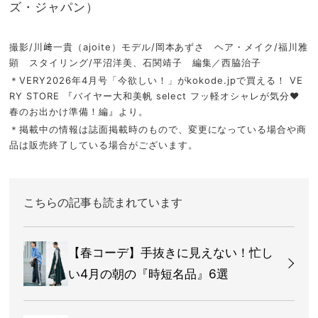
ズ・ジャパン）
撮影/川﨑一貴（ajoite）モデル/岡本あずさ ヘア・メイク/福川雅
顕 スタイリング/平沼洋美、石関靖子 編集／西脇治子
＊VERY2026年4月号「今欲しい！」がkokode.jpで買える！ VE
RY STORE 『バイヤー大和美帆 select フッ軽オシャレが気分♥
春のお出かけ準備！編』より。
＊掲載中の情報は誌面掲載時のもので、変更になっている場合や商
品は販売終了している場合がございます。
こちらの記事も読まれています
【春コーデ】手抜きに見えない！忙し
い4月の朝の『時短名品』6選