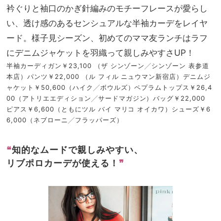
衿ぐりと袖口のかぎ針編みのモチーフレースが愛らし
い、透け感のあるセンシュアルな半袖カーデをレイヤ
ード。様子見シーズン、初めてのママ友ランチはラフ
にデニムジャケットを羽織って親しみやすさUP！
半袖カーディガン￥23,100 （ザ シンゾーン╱シンゾーン 表参道
本店）パンツ￥22,000 （ル フィル ニュウマン新宿店）デニムジ
ャケット￥50,600（ハイク╱ボウルズ）ペプラムトップス￥26,4
00（アトリエエディション╱サードマガジン）バッグ￥22,000
ピアス￥6,600（ともにツル バイ マリコ オイカワ）シューズ￥6
6,000（ネブローニ╱フラッパーズ）
❝
知的なムードで親しみやすい、
リブポロカーデが使える！
❞