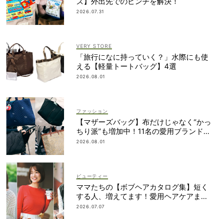
ズ】外出先でのピンチを解決！
2026.07.31
VERY STORE
「旅行になに持っていく？」水際にも使
える【軽量トートバッグ】4選
2026.08.01
ファッション
【マザーズバッグ】布だけじゃなく“かっ
ちり派”も増加中！11名の愛用ブランド
は？
2026.08.01
ビューティー
ママたちの【ボブヘアカタログ集】短く
する人、増えてます！愛用ヘアケアまで
全部見せ
2026.07.07