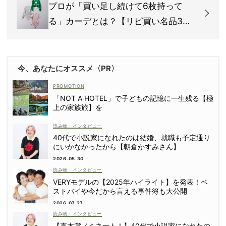
プロが「買い足し続けて6枚持って
る」カーデとは？【リピ買い名品3
選】
今、あなたにオススメ〈PR〉
「NOT A HOTEL」で子どもの記憶に一生残る【極
上の家族旅】を
読み物・インタビュー
40代で小説家になれたのは結婚、就職も予定通り
にいかなかったから【朝倉かすみさん】
2026.05.30
読み物・インタビュー
VERYモデルの【2025年ハイライト】を発表！ベ
ストバイや今だから言える事件簿も大公開
2026.07.27
読み物・インタビュー
【直木賞ノミネート！】40代で小説家になれたの