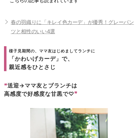
こちらの記事も読まれています
春の羽織りに「キレイ色カーデ」が優秀！グレーパン
ツと相性のいい4選
様子見期間の、ママ友はじめましてランチに
「かわいげカーデ」で、
親近感をひとさじ
❝
送迎→ママ友とブランチは
高感度で好感度な甘黒で♡
❞