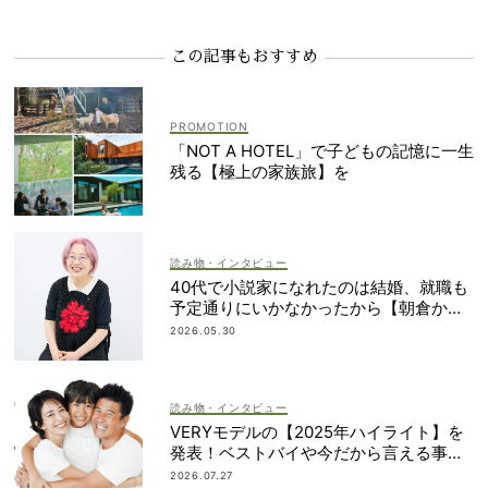
この記事もおすすめ
「NOT A HOTEL」で子どもの記憶に一生
残る【極上の家族旅】を
読み物・インタビュー
40代で小説家になれたのは結婚、就職も
予定通りにいかなかったから【朝倉かす
みさん】
2026.05.30
読み物・インタビュー
VERYモデルの【2025年ハイライト】を
発表！ベストバイや今だから言える事件
簿も大公開
2026.07.27