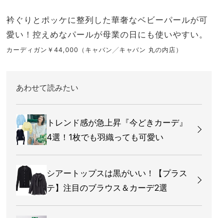
衿ぐりとポッケに整列した華奢なベビーパールが可
愛い！控えめなパールが母業の日にも使いやすい。
カーディガン￥44,000（キャバン╱キャバン 丸の内店）
あわせて読みたい
トレンド感が急上昇『今どきカーデ』
4選！1枚でも羽織っても可愛い
シアートップスは黒がいい！【プラス
テ】注目のブラウス＆カーデ2選