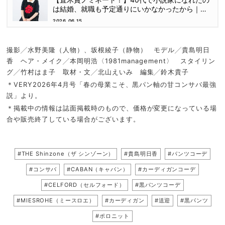
は結婚、就職も予定通りにいかなかったから｜朝
倉かすみさん
2026.06.15
撮影╱水野美隆（人物）、坂根綾子（静物） モデル╱貴島明日
香 ヘア・メイク╱本岡明浩〈1981management〉 スタイリン
グ╱竹村はま子 取材・文╱北山えいみ 編集╱鈴木貴子
＊VERY2026年4月号「春の母業こそ、黒パン軸の甘コンサバ最強
説」より。
＊掲載中の情報は誌面掲載時のもので、価格が変更になっている場
合や販売終了している場合がございます。
#THE Shinzone（ザ シンゾーン）
#貴島明日香
#パンツコーデ
#コンサバ
#CABAN（キャバン）
#カーディガンコーデ
#CELFORD（セルフォード）
#黒パンツコーデ
#MIESROHE（ミースロエ）
#カーディガン
#送迎
#黒パンツ
#ポロニット