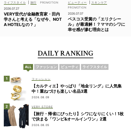
ライフスタイル
|
旅行
ビューティー
|
スキンケア
2026.07.27
VERY世代が金融教育家・田内
2026.07.07
ベスコス受賞の「エリクシー
学さんと考える「なぜ今、NOT
ル」が最適解！？ママのシワに
A HOTELなの？」
幸せ感が滲む理由とは
DAILY RANKING
ALL
ファッション
ビューティ
ライフスタイル
ファッション
【カルティエ】やっぱり「地金リング」に人気集
中！重ねづけも楽しい名品3選
2026.08.09
VERY STORE
【旅行・帰省にぴったり】シワになりにくい！1枚
で決まる「ワンピ&オールインワン」2選
2026.08.05