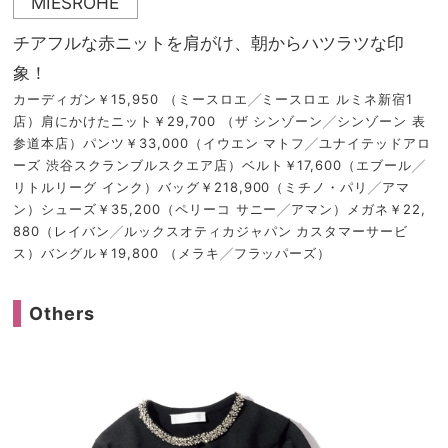
MIESROHE
チアフルな赤ニットを肩がけ、朝からハツラツな印
象！
カーディガン￥15,950 （ミースロエ╱ミースロエ ルミネ新宿1
店）肩にかけたニット￥29,700 （ザ シンゾーン╱シンゾーン 表
参道本店）パンツ￥33,000（イウエン マトフ╱ユナイテッドアロ
ーズ 渋谷スクランブルスクエア店）ベルト￥17,600（エブール╱
リトルリーグ インク）バッグ￥218,900（ミチノ・パリ╱アマ
ン）シューズ￥35,200（ペリーコ サニー╱アマン）メガネ￥22,
880（レイバン╱ルックスオティカジャパン カスタマーサービ
ス）バングル￥19,800 （メラキ╱フラッパーズ）
Others