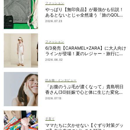
ファッション
やっぱり【無印良品】が最強かも伝説！
あるとないとじゃ全然違う「旅のQOL爆
上げアイテム」
2026.07.23
ファッション
6/3発売【CARAMEL×ZARA】に大人向け
ラインが登場！夏のレジャー・旅行にも
おすすめ
2026.06.02
読み物・インタビュー
「お腹のうぶ毛が濃くなって」貴島明日
香さん(30)妊娠で心と体に生じた変化も
「愛しいです」
2026.07.13
子育て
ママたちに欠かせない【ぐずり対策グッ