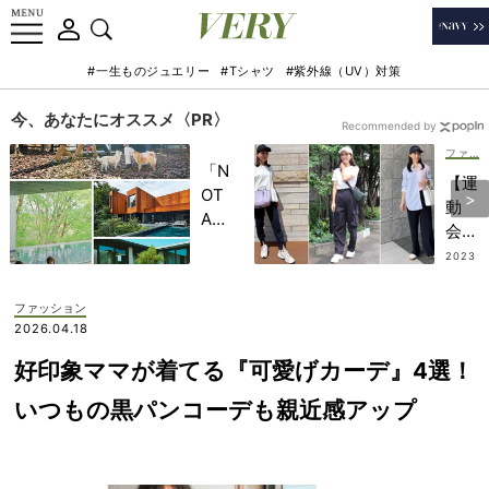
#一生ものジュエリー
#Tシャツ
#紫外線（UV）対策
今、あなたにオススメ〈PR〉
Recommended by
ファッション
「N
【運
OT
動
A
会】
HO
大人
2023
TEL
.09.0
の“
4
」で
キレ
ファッション
子ど
イ
2026.04.18
もの
め”
記憶
好印象ママが着てる『可愛げカーデ』4選！
カジ
に一
ュア
いつもの黒パンコーデも親近感アップ
生残
ルの
る
作り
【極
方！
上の