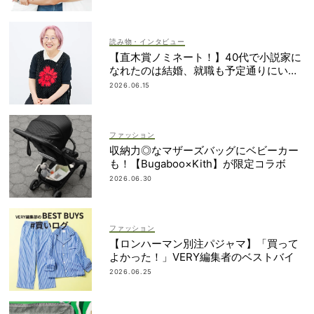
読み物・インタビュー
【直木賞ノミネート！】40代で小説家に
なれたのは結婚、就職も予定通りにいか
なかったから｜朝倉かすみさん
2026.06.15
ファッション
収納力◎なマザーズバッグにベビーカー
も！【Bugaboo×Kith】が限定コラボ
2026.06.30
ファッション
【ロンハーマン別注パジャマ】「買って
よかった！」VERY編集者のベストバイ
2026.06.25