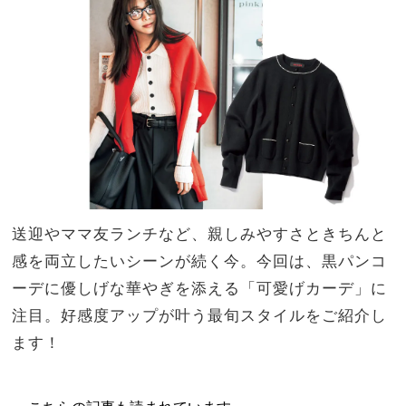
オシ
家族
ャレ
旅】
ママ
を
が
『黒
パン
ツ』
を選
ぶ理
由っ
て？
送迎やママ友ランチなど、親しみやすさときちんと
感を両立したいシーンが続く今。今回は、黒パンコ
ーデに優しげな華やぎを添える「可愛げカーデ」に
注目。好感度アップが叶う最旬スタイルをご紹介し
ます！