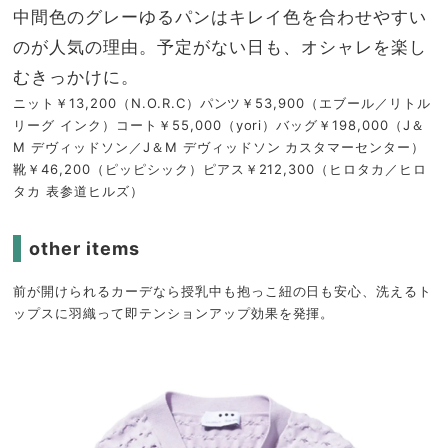
中間色のグレーゆるパンはキレイ色を合わせやすい
のが人気の理由。予定がない日も、オシャレを楽し
むきっかけに。
ニット￥13,200（N.O.R.C）パンツ￥53,900（エブール／リトル
リーグ インク）コート￥55,000（yori）バッグ￥198,000（J＆
M デヴィッドソン／J＆M デヴィッドソン カスタマーセンター）
靴￥46,200（ピッピシック）ピアス￥212,300（ヒロタカ／ヒロ
タカ 表参道ヒルズ）
other items
前が開けられるカーデなら授乳中も抱っこ紐の日も安心、洗えるト
ップスに羽織って即テンションアップ効果を発揮。