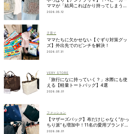
ママが「結局こればかり持ってしまう」
納得の理由
2026.05.12
子育て
ママたちに欠かせない【ぐずり対策グッ
ズ】外出先でのピンチを解決！
2026.07.31
VERY STORE
「旅行になに持っていく？」水際にも使
える【軽量トートバッグ】4選
2026.08.01
ファッション
【マザーズバッグ】布だけじゃなく“かっ
ちり派”も増加中！11名の愛用ブランド
は？
2026.08.01