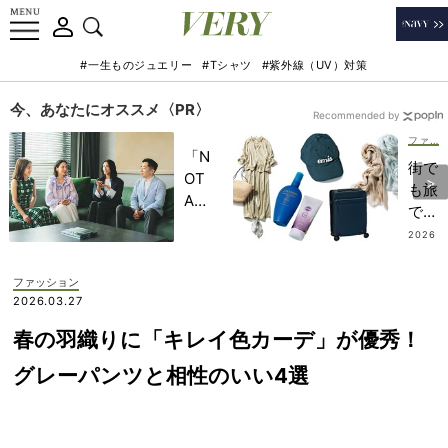
#一生ものジュエリー
#Tシャツ
#紫外線（UV）対策
今、あなたにオススメ〈PR〉
Recommended by
ファッション
「N
街で
OT
も旅
A
でも
HO
使い
2026
TEL
.07.2
倒せ
5
」で
る！
ファッション
子ど
チー
2026.03.27
もの
ム
記憶
春の羽織りに「キレイ色カーデ」が優秀！
VER
に一
Yの
グレーパンツと相性のいい4選
生残
【愛
る
用品
【極
＆パ
上の