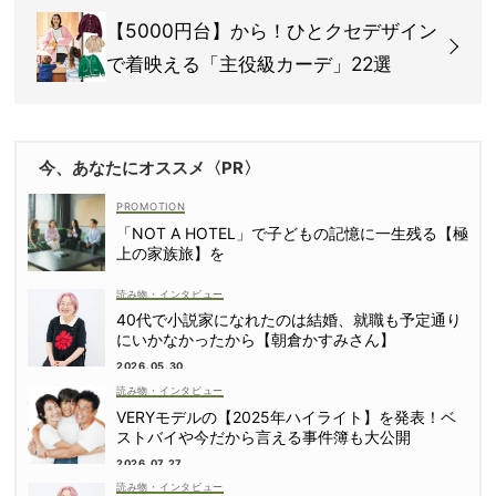
【5000円台】から！ひとクセデザイン
で着映える「主役級カーデ」22選
今、あなたにオススメ〈PR〉
「NOT A HOTEL」で子どもの記憶に一生残る【極
上の家族旅】を
読み物・インタビュー
40代で小説家になれたのは結婚、就職も予定通り
にいかなかったから【朝倉かすみさん】
2026.05.30
読み物・インタビュー
VERYモデルの【2025年ハイライト】を発表！ベ
ストバイや今だから言える事件簿も大公開
2026.07.27
読み物・インタビュー