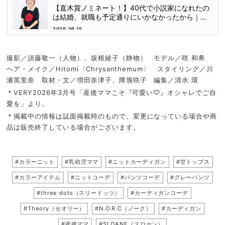
【直木賞ノミネート！】40代で小説家になれたの
は結婚、就職も予定通りにいかなかったから｜朝
倉かすみさん
2026.06.15
撮影／須藤敬一（人物）、坂根綾子（静物） モデル／咲 和希
ヘア・メイク／Hitomi〈Chrysanthemum〉 スタイリング／川
瀬英里奈 取材・文／増田奈津子、降籏咲子 編集／清水 環
＊VERY2026年3月号「産後ママこそ『可愛い♡』オシャレでご自
愛を」より。
＊掲載中の情報は誌面掲載時のもので、変更になっている場合や商
品は販売終了している場合がございます。
#カラーニット
#乳幼児ママ
#ニットカーディガン
#甘トップス
#カラーアイテム
#ニットコーデ
#パンツコーデ
#グレーパンツ
#three dots（スリードッツ）
#カーディガンコーデ
#Theory（セオリー）
#N.O.R.C（ノーク）
#カーディガン
#産後ママ
#SLOANE（スローン）