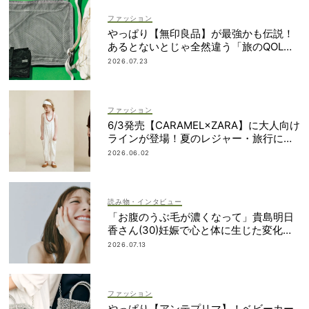
ファッション
やっぱり【無印良品】が最強かも伝説！
あるとないとじゃ全然違う「旅のQOL爆
上げアイテム」
2026.07.23
ファッション
6/3発売【CARAMEL×ZARA】に大人向け
ラインが登場！夏のレジャー・旅行にも
おすすめ
2026.06.02
読み物・インタビュー
「お腹のうぶ毛が濃くなって」貴島明日
香さん(30)妊娠で心と体に生じた変化も
「愛しいです」
2026.07.13
ファッション
やっぱり【アンテプリマ】！ベビーカー