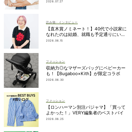
簿も大公開
2026.07.27
読み物・インタビュー
【直木賞ノミネート！】40代で小説家に
なれたのは結婚、就職も予定通りにいか
なかったから｜朝倉かすみさん
2026.06.15
ファッション
収納力◎なマザーズバッグにベビーカー
も！【Bugaboo×Kith】が限定コラボ
2026.06.30
ファッション
【ロンハーマン別注パジャマ】「買って
よかった！」VERY編集者のベストバイ
2026.06.25