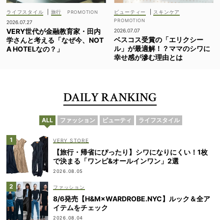
ライフスタイル
|
旅行
ビューティー
|
スキンケア
2026.07.27
VERY世代が金融教育家・田内
2026.07.07
ベスコス受賞の「エリクシー
学さんと考える「なぜ今、NOT
ル」が最適解！？ママのシワに
A HOTELなの？」
幸せ感が滲む理由とは
DAILY RANKING
ALL
ファッション
ビューティ
ライフスタイル
VERY STORE
【旅行・帰省にぴったり】シワになりにくい！1枚
で決まる「ワンピ&オールインワン」2選
2026.08.05
ファッション
8/6発売【H&M×WARDROBE.NYC】ルック＆全ア
イテムをチェック
2026.08.04