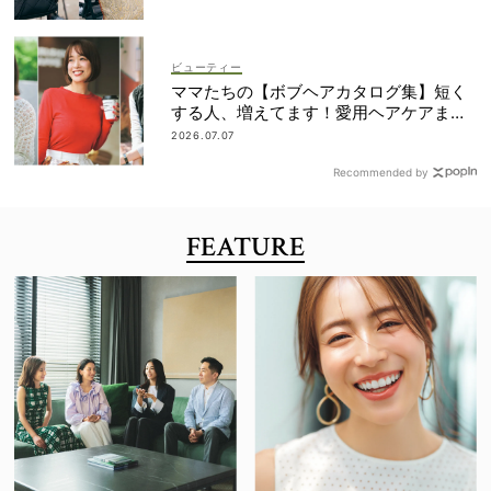
ビューティー
ママたちの【ボブヘアカタログ集】短く
する人、増えてます！愛用ヘアケアまで
全部見せ
2026.07.07
Recommended by
FEATURE