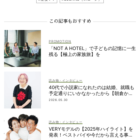
この記事もおすすめ
「NOT A HOTEL」で子どもの記憶に一生
残る【極上の家族旅】を
読み物・インタビュー
40代で小説家になれたのは結婚、就職も
予定通りにいかなかったから【朝倉かす
みさん】
2026.05.30
読み物・インタビュー
VERYモデルの【2025年ハイライト】を
発表！ベストバイや今だから言える事件