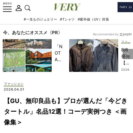
#一生ものジュエリー
#Tシャツ
#紫外線（UV）対策
今、あなたにオススメ〈PR〉
Recommended by
ファッション
「N
8/6
OT
発売
A
【H
HO
&M
2026
TEL
.08.0
】注
4
」で
目コ
ファッション
子ど
ラボ
2026.04.01
もの
は
記憶
【GU、無印良品も】プロが選んだ「今どき
「羽
に一
織
タートル」名品12選！コーデ実例つき ＜画
生残
り」
る
像集＞
がす
【極
ご
上の