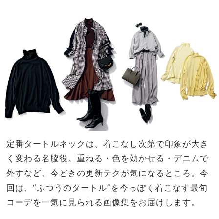
い！
家族
猛暑
旅】
の今
を
から
狙う
べき
完売
必至
アイ
テム
定番タートルネックは、着こなし次第で印象が大き
く変わる名脇役。重ねる・色を効かせる・デニムで
外すなど、今どきの更新テクが気になるところ。今
回は、“ふつうのタートル”を今っぽく着こなす最旬
コーデを一気に見られる画像集をお届けします。