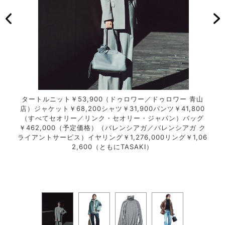
ン ザ
タートルニット￥53,900（ドゥロワー／ドゥロワー 青山
ター
400
店）ジャケット￥68,200シャツ￥31,900パンツ￥41,800
シミ
（すべてセオリー／リンク・セオリー・ジャパン）バッグ
トッ
￥462,000（予定価格）（バレンシアガ／バレンシアガ ク
5,
ライアントサービス）イヤリング￥1,276,000リング￥1,06
パン
2,600（ともにTASAKI）
90
／ダ