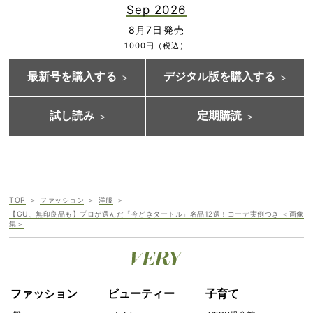
Sep 2026
8月7日発売
1000円（税込）
最新号を購入する
デジタル版を購入する
試し読み
定期購読
TOP
ファッション
洋服
【GU、無印良品も】プロが選んだ「今どきタートル」名品12選！コーデ実例つき ＜画像
集＞
ファッション
ビューティー
子育て