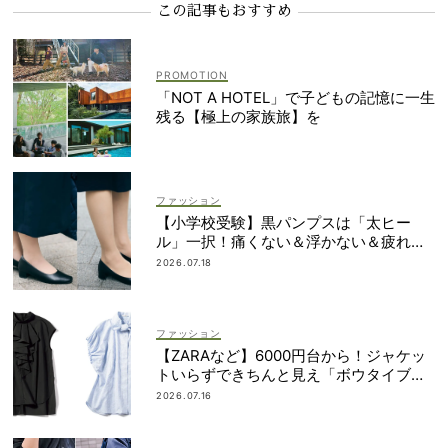
この記事もおすすめ
「NOT A HOTEL」で子どもの記憶に一生
残る【極上の家族旅】を
ファッション
【小学校受験】黒パンプスは「太ヒー
ル」一択！痛くない＆浮かない＆疲れな
い先輩ママたちのベストバイ4選
2026.07.18
ファッション
【ZARAなど】6000円台から！ジャケッ
トいらずできちんと見え「ボウタイブラ
ウス」4選
2026.07.16