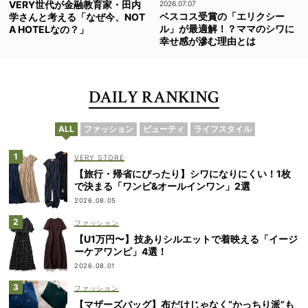
VERY世代が金融教育家・田内
2026.07.07
ベスコス受賞の「エリクシー
学さんと考える「なぜ今、NOT
ル」が最適解！？ママのシワに
A HOTELなの？」
幸せ感が滲む理由とは
DAILY RANKING
ALL
ファッション
ビューティ
ライフスタイル
VERY STORE
【旅行・帰省にぴったり】シワになりにくい！1枚
で決まる「ワンピ&オールインワン」2選
2026.08.05
ファッション
【U1万円〜】技ありシルエットで着映える「イージ
ーケアワンピ」4選！
2026.08.01
ファッション
【マザーズバッグ】布だけじゃなく“かっちり派”も