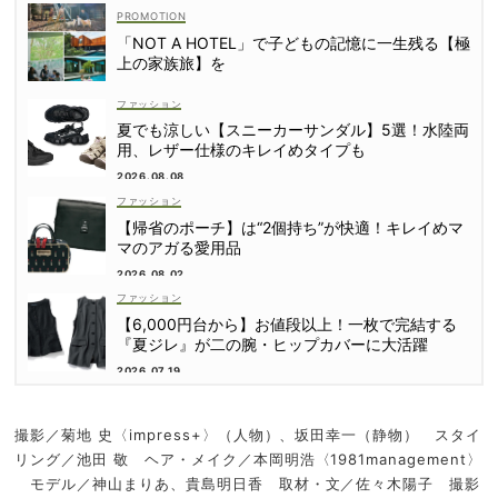
「NOT A HOTEL」で子どもの記憶に一生残る【極
上の家族旅】を
ファッション
夏でも涼しい【スニーカーサンダル】5選！水陸両
用、レザー仕様のキレイめタイプも
2026.08.08
ファッション
【帰省のポーチ】は“2個持ち”が快適！キレイめマ
マのアガる愛用品
2026.08.02
ファッション
【6,000円台から】お値段以上！一枚で完結する
『夏ジレ』が二の腕・ヒップカバーに大活躍
2026.07.19
撮影／菊地 史〈impress+〉（人物）、坂田幸一（静物） スタイ
リング／池田 敬 ヘア・メイク／本岡明浩〈1981management〉
モデル／神山まりあ、貴島明日香 取材・文／佐々木陽子 撮影