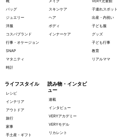
靴
メイク
VERY児童館
バッグ
スキンケア
子連れスポット
ジュエリー
ヘア
出産・内祝い
洋服
ボディ
子ども服
コスパブランド
インナーケア
グッズ
行事・オケージョン
子ども行事
SNAP
教育
マタニティ
リアルママ
時計
ライフスタイル
読み物・インタビ
ュー
レシピ
連載
インテリア
インタビュー
アウトドア
VERYアカデミー
旅行
VERYモデル
家事
リカレント
手土産・ギフト