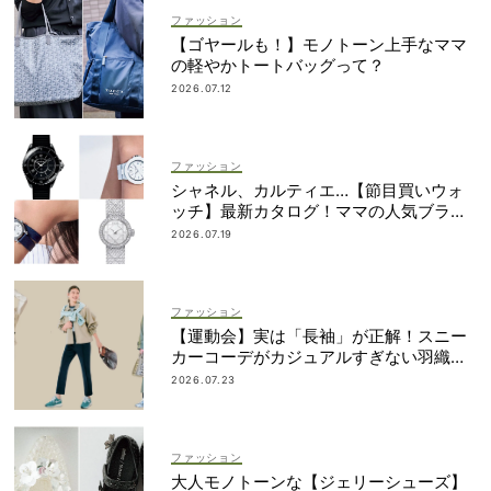
ファッション
【ゴヤールも！】モノトーン上手なママ
の軽やかトートバッグって？
2026.07.12
ファッション
シャネル、カルティエ…【節目買いウォ
ッチ】最新カタログ！ママの人気ブラン
ドを網羅
2026.07.19
ファッション
【運動会】実は「長袖」が正解！スニー
カーコーデがカジュアルすぎない羽織り
アイデア
2026.07.23
ファッション
大人モノトーンな【ジェリーシューズ】