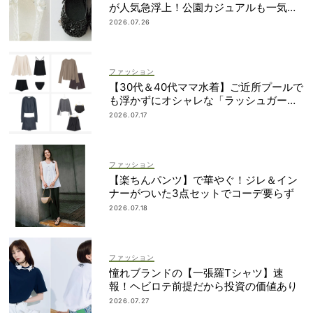
が人気急浮上！公園カジュアルも一気に
華やぐ
2026.07.26
ファッション
【30代＆40代ママ水着】ご近所プールで
も浮かずにオシャレな「ラッシュガード
＆ショートパンツセット」6選！
2026.07.17
ファッション
【楽ちんパンツ】で華やぐ！ジレ＆イン
ナーがついた3点セットでコーデ要らず
2026.07.18
ファッション
憧れブランドの【一張羅Tシャツ】速
報！ヘビロテ前提だから投資の価値あり
2026.07.27