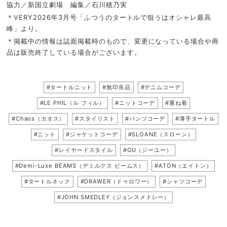
協力／新国立劇場 編集／石川穂乃実
＊VERY2026年3月号「ふつうのタートルで狙うはオシャレ最高
峰」より。
＊掲載中の情報は誌面掲載時のもので、変更になっている場合や商
品は販売終了している場合がございます。
#タートルニット
#無印良品
#デニムコーデ
#LE PHIL（ル フィル）
#ニットコーデ
#重ね着
#Chaos（カオス）
#スタイリスト
#パンツコーデ
#薄手タートル
#ニット
#ジャケットコーデ
#SLOANE（スローン）
#レイヤードスタイル
#GU（ジーユー）
#Demi-Luxe BEAMS（デミルクス ビームス）
#ATON（エイトン）
#タートルネック
#DRAWER（ドゥロワー）
#シャツコーデ
#JOHN SMEDLEY（ジョンスメドレー）