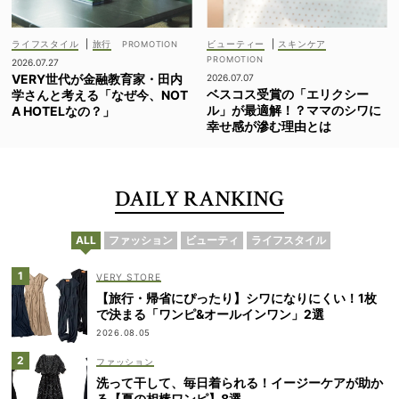
ライフスタイル
|
旅行
ビューティー
|
スキンケア
2026.07.27
VERY世代が金融教育家・田内
2026.07.07
ベスコス受賞の「エリクシー
学さんと考える「なぜ今、NOT
ル」が最適解！？ママのシワに
A HOTELなの？」
幸せ感が滲む理由とは
DAILY RANKING
ALL
ファッション
ビューティ
ライフスタイル
VERY STORE
【旅行・帰省にぴったり】シワになりにくい！1枚
で決まる「ワンピ&オールインワン」2選
2026.08.05
ファッション
洗って干して、毎日着られる！イージーケアが助か
る【夏の相棒ワンピ】8選