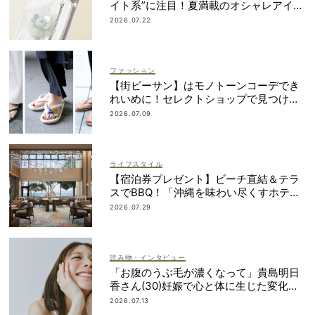
イト系”に注目！夏満載のオシャレアイテ
ム４選
2026.07.22
ファッション
【街ビーサン】はモノトーンコーデでき
れいめに！セレクトショップで見つける
ママ多数
2026.07.09
ライフスタイル
【宿泊券プレゼント】ビーチ直結＆テラ
スでBBQ！「沖縄を味わい尽くすホテ
ル」2段ベッドやコネクティングルームも
2026.07.29
読み物・インタビュー
「お腹のうぶ毛が濃くなって」貴島明日
香さん(30)妊娠で心と体に生じた変化も
「愛しいです」
2026.07.13