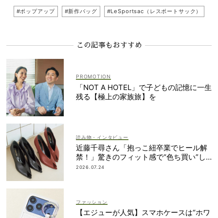
#ポップアップ
#新作バッグ
#LeSportsac（レスポートサック）
この記事もおすすめ
「NOT A HOTEL」で子どもの記憶に一生
残る【極上の家族旅】を
読み物・インタビュー
近藤千尋さん「抱っこ紐卒業でヒール解
禁！」驚きのフィット感で“色ち買い”し
たパンプスって？
2026.07.24
ファッション
【エジューが人気】スマホケースは“ホワ