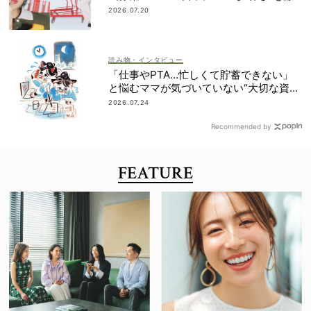
底ガイド
2026.07.20
読み物・インタビュー
「仕事やPTA…忙しくて貯蓄できない」
と悩むママが気づいていない“大切な資
産”って？
2026.07.24
Recommended by
FEATURE