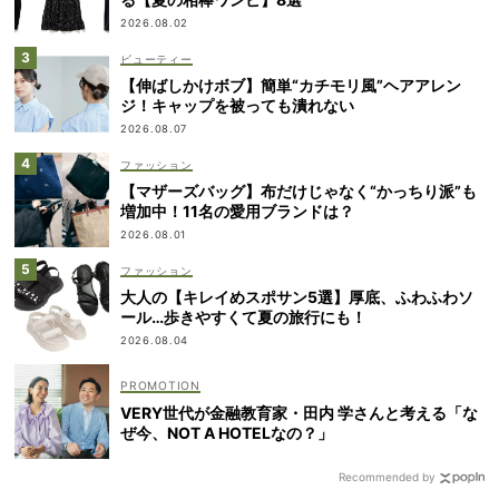
2026.08.02
ビューティー
【伸ばしかけボブ】簡単“カチモリ風”ヘアアレン
ジ！キャップを被っても潰れない
2026.08.07
ファッション
【マザーズバッグ】布だけじゃなく“かっちり派”も
増加中！11名の愛用ブランドは？
2026.08.01
ファッション
大人の【キレイめスポサン5選】厚底、ふわふわソ
ール…歩きやすくて夏の旅行にも！
2026.08.04
VERY世代が金融教育家・田内 学さんと考える「な
ぜ今、NOT A HOTELなの？」
Recommended by