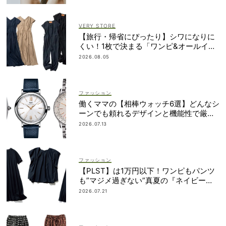
VERY STORE
【旅行・帰省にぴったり】シワになりに
くい！1枚で決まる「ワンピ&オールイン
ワン」2選
2026.08.05
ファッション
働くママの【相棒ウォッチ6選】どんなシ
ーンでも頼れるデザインと機能性で厳
選！
2026.07.13
ファッション
【PLST】は1万円以下！ワンピもパンツ
も”マジメ過ぎない”真夏の『ネイビー
服』６選
2026.07.21