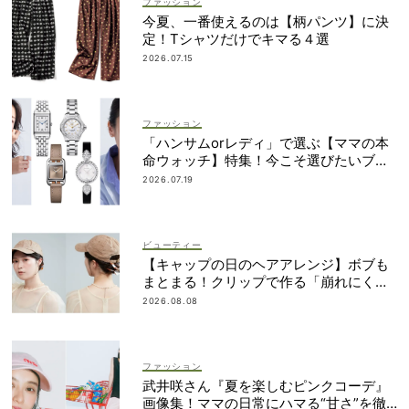
ファッション
今夏、一番使えるのは【柄パンツ】に決
定！Tシャツだけでキマる４選
2026.07.15
ファッション
「ハンサムorレディ」で選ぶ【ママの本
命ウォッチ】特集！今こそ選びたいブラ
ンド19選
2026.07.19
ビューティー
【キャップの日のヘアアレンジ】ボブも
まとまる！クリップで作る「崩れにくい
まとめ髪」
2026.08.08
ファッション
武井咲さん『夏を楽しむピンクコーデ』
画像集！ママの日常にハマる“甘さ”を徹