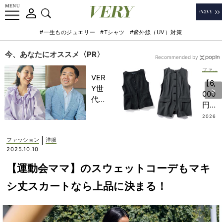
#一生ものジュエリー
#Tシャツ
#紫外線（UV）対策
今、あなたにオススメ〈PR〉
Recommended by
ファッション
VER
【6,
Y世
000
代が
円台
金融
か
2026
教育
.07.19
ら】
家・
お値
|
ファッション
洋服
田内
段以
2025.10.10
学さ
上！
んと
【運動会ママ】のスウェットコーデもマキ
一枚
考え
で完
シ丈スカートなら上品に決まる！
る
結す
「な
る
ぜ
『夏
今、