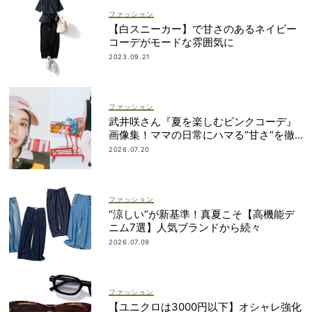
ファッション
【白スニーカー】で甘さのあるネイビー
コーデがモードな雰囲気に
2023.09.21
ファッション
武井咲さん『夏を楽しむピンクコーデ』
画像集！ママの日常にハマる“甘さ”を徹
底ガイド
2026.07.20
ファッション
“涼しい”が新基準！真夏こそ【高機能デ
ニム7選】人気ブランドから続々
2026.07.09
ファッション
【ユニクロは3000円以下】オシャレ強化