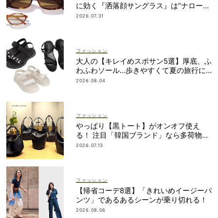
に効く『洒落顔サングラス』は“ナローフ
ォルム”が最旬！
2026.07.31
ファッション
大人の【キレイめスポサン5選】厚底、ふ
わふわソール…歩きやすくて夏の旅行に
も！
2026.08.04
ファッション
やっぱり【黒トート】がオンオフ使え
る！ 注目「韓国ブランド」なら多荷物派
もすっきり見え
2026.07.13
ファッション
【帰省コーデ8選】「きれいめイージーパ
ンツ」であるあるシーンが乗り切れる！
2026.08.06