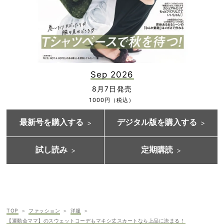
Sep 2026
8月7日発売
1000円（税込）
最新号を購入する
デジタル版を購入する
試し読み
定期購読
TOP
ファッション
洋服
【運動会ママ】のスウェットコーデもマキシ丈スカートなら上品に決まる！