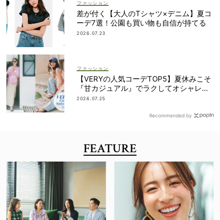
ファッション
差が付く【大人のTシャツ×デニム】夏コ
ーデ7選！公園も買い物も自信が持てる
2026.07.23
ファッション
【VERYの人気コーデTOP5】夏休みこそ
『甘カジュアル』でラクしてオシャレ！
｜7/1〜10
2026.07.25
Recommended by
FEATURE