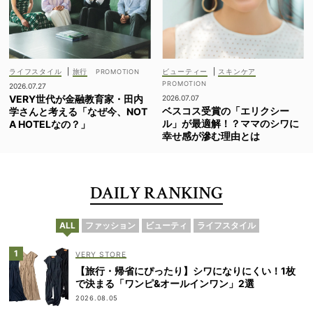
ライフスタイル
|
旅行
ビューティー
|
スキンケア
2026.07.27
VERY世代が金融教育家・田内
2026.07.07
ベスコス受賞の「エリクシー
学さんと考える「なぜ今、NOT
ル」が最適解！？ママのシワに
A HOTELなの？」
幸せ感が滲む理由とは
DAILY RANKING
ALL
ファッション
ビューティ
ライフスタイル
VERY STORE
【旅行・帰省にぴったり】シワになりにくい！1枚
で決まる「ワンピ&オールインワン」2選
2026.08.05