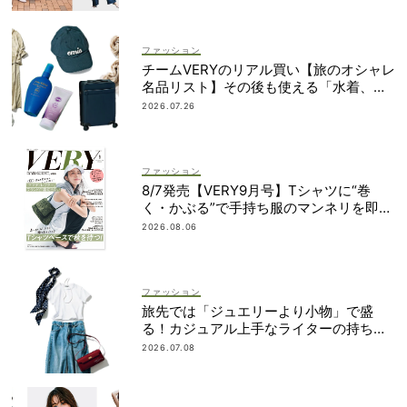
ファッション
チームVERYのリアル買い【旅のオシャレ
名品リスト】その後も使える「水着、バ
ッグ、UVアイテムetc.」！
2026.07.26
ファッション
8/7発売【VERY9月号】Tシャツに“巻
く・かぶる”で手持ち服のマンネリを即解
決！
2026.08.06
ファッション
旅先では「ジュエリーより小物」で盛
る！カジュアル上手なライターの持ち物
リスト
2026.07.08