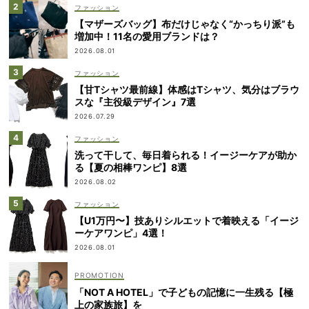
ファッション
【マザーズバッグ】布だけじゃなく“かっちり派”も
増加中！11名の愛用ブランドは？
2026.08.01
ファッション
【甘Tシャツ最前線】体感はTシャツ、気分はブラウ
スな『主役級デザイン』7選
2026.07.29
ファッション
洗って干して、毎日着られる！イージーケアが助か
る【夏の相棒ワンピ】8選
2026.08.02
ファッション
【U1万円〜】技ありシルエットで着映える「イージ
ーケアワンピ」4選！
2026.08.01
「NOT A HOTEL」で子どもの記憶に一生残る【極
上の家族旅】を