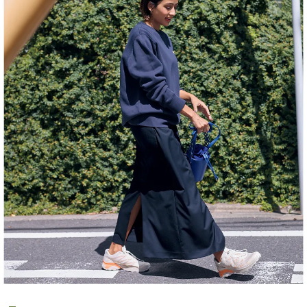
ジ
NO
レ』
T A
が二
HO
の
TEL
腕・
な
ヒッ
の？
プカ
」
バー
に大
活躍