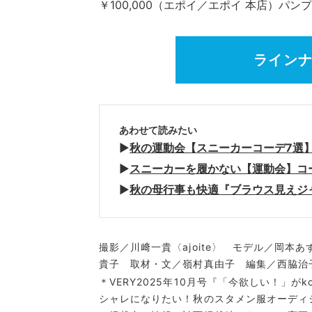
￥100,000（エポイ／エポイ 本店）パンプ
ライン
あわせて読みたい
▶︎
秋の運動会【スニーカーコーデ7選
▶︎
スニーカーを履かない【運動会】コー
▶︎
秋の母行事も快適『ブラウス見えジ
撮影／川﨑一貴〈ajoite〉 モデル／岡
貴子 取材・文／嶺村真由子 編集／西脇治
＊VERY2025年10月号『「今欲しい！」がkok
シャレになりたい！秋のスタメン服オーディ