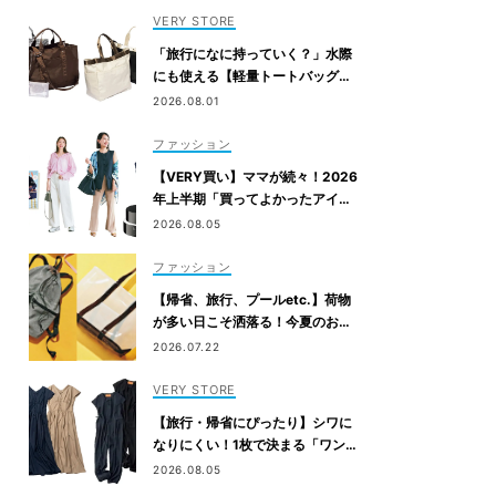
VERY STORE
「旅行になに持っていく？」水際
にも使える【軽量トートバッグ】4
選
2026.08.01
ファッション
【VERY買い】ママが続々！2026
年上半期「買ってよかったアイテ
ム」を発表
2026.08.05
ファッション
【帰省、旅行、プールetc.】荷物
が多い日こそ洒落る！今夏のお出
かけ名品「トート＆リュック」５
2026.07.22
選
VERY STORE
【旅行・帰省にぴったり】シワに
なりにくい！1枚で決まる「ワンピ
&オールインワン」2選
2026.08.05