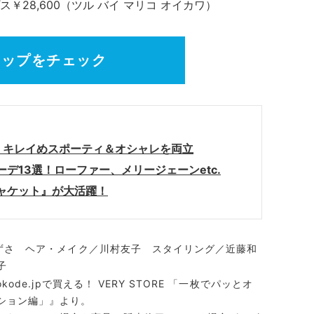
ス￥28,600（ツル バイ マリコ オイカワ）
ナップをチェック
】キレイめスポーティ＆オシャレを両立
デ13選！ローファー、メリージェーンetc.
ャケット』が大活躍！
本あずさ ヘア・メイク／川村友子 スタイリング／近藤和
子
ode.jpで買える！ VERY STORE 「一枚でパッとオ
ション編」』より。