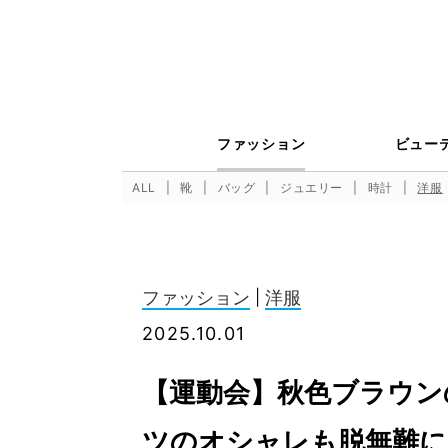
ファッション
ビュー
ALL
靴
バッグ
ジュエリー
時計
洋服
ファッション
|
洋服
2025.10.01
【運動会】秋色ブラウン
ツのオシャレも脱無難に