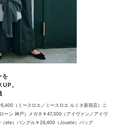
ーを
スUP。
識
26,400（ミースロエ／ミースロエ ルミネ新宿店）ニ
スローン 神戸）メガネ￥47,300（アイヴァン／アイヴ
ete）バングル￥26,400（Jouete）バッグ