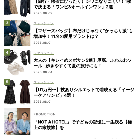
【旅行・帰省にぴったり】シワになりにくい！1枚
で決まる「ワンピ&オールインワン」2選
2026.08.05
ファッション
【マザーズバッグ】布だけじゃなく“かっちり派”も
増加中！11名の愛用ブランドは？
2026.08.01
ファッション
大人の【キレイめスポサン5選】厚底、ふわふわソ
ール…歩きやすくて夏の旅行にも！
2026.08.04
ファッション
【U1万円〜】技ありシルエットで着映える「イージ
ーケアワンピ」4選！
2026.08.01
「NOT A HOTEL」で子どもの記憶に一生残る【極
上の家族旅】を