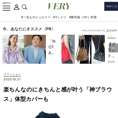
#一生ものジュエリー
#Tシャツ
#紫外線（UV）対策
今、あなたにオススメ〈PR〉
Recommended by
ファッション
「N
【ブ
OT
ラン
A
ドバ
HO
ッグ
2026
TEL
.07.13
SN
」で
AP
ファッション
子ど
】こ
2025.10.21
もの
の夏
記憶
楽ちんなのにきちんと感が叶う「神ブラウ
は
に一
「巾
ス」体型カバーも
生残
着
る
型」
【極
がト
上の