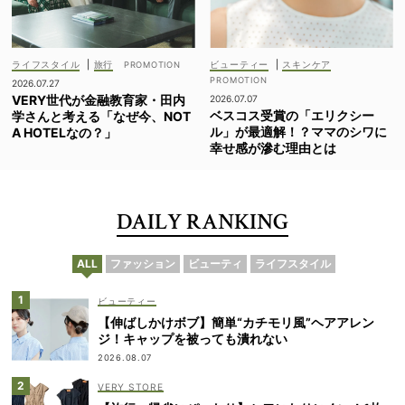
ライフスタイル
|
旅行
ビューティー
|
スキンケア
2026.07.27
VERY世代が金融教育家・田内
2026.07.07
ベスコス受賞の「エリクシー
学さんと考える「なぜ今、NOT
ル」が最適解！？ママのシワに
A HOTELなの？」
幸せ感が滲む理由とは
DAILY RANKING
ALL
ファッション
ビューティ
ライフスタイル
ビューティー
【伸ばしかけボブ】簡単“カチモリ風”ヘアアレン
ジ！キャップを被っても潰れない
2026.08.07
VERY STORE