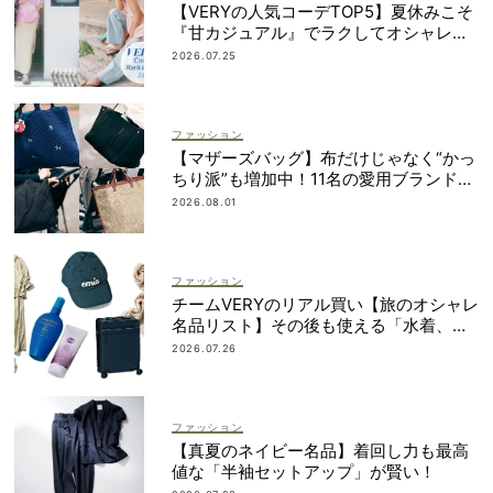
【VERYの人気コーデTOP5】夏休みこそ
『甘カジュアル』でラクしてオシャレ！
｜7/1〜10
2026.07.25
ファッション
【マザーズバッグ】布だけじゃなく“かっ
ちり派”も増加中！11名の愛用ブランド
は？
2026.08.01
ファッション
チームVERYのリアル買い【旅のオシャレ
名品リスト】その後も使える「水着、バ
ッグ、UVアイテムetc.」！
2026.07.26
ファッション
【真夏のネイビー名品】着回し力も最高
値な「半袖セットアップ」が賢い！