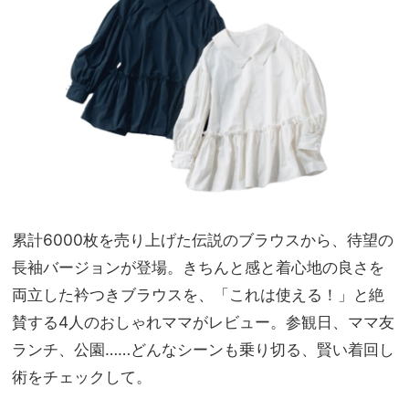
レン
家族
ド！
旅】
関西
を
ママ
のリ
アル
コー
デ3
選
累計6000枚を売り上げた伝説のブラウスから、待望の
長袖バージョンが登場。きちんと感と着心地の良さを
両立した衿つきブラウスを、「これは使える！」と絶
賛する4人のおしゃれママがレビュー。参観日、ママ友
ランチ、公園……どんなシーンも乗り切る、賢い着回し
術をチェックして。