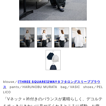
blouse／
[THREE SQUARE]2WAYタフタロングスリーブブラウ
ス
pants／HARUNOBU MURATA bag／VASIC shoes／PEL
LICO
「Vネック＋衿付きのバランスが素晴らしく、デコルテ
をすっきりきれいに見せてくれるところに感動。お腹