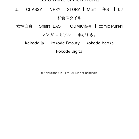
JJ
CLASSY.
VERY
STORY
Mart
美ST
bis
和食スタイル
女性自身
SmartFLASH
COMIC熱帯
comic Pureri
マンガ コミソル
本がすき。
kokode.jp
kokode Beauty
kokode books
kokode digital
©Kobunsha Co., Ltd. All Rights Reserved.