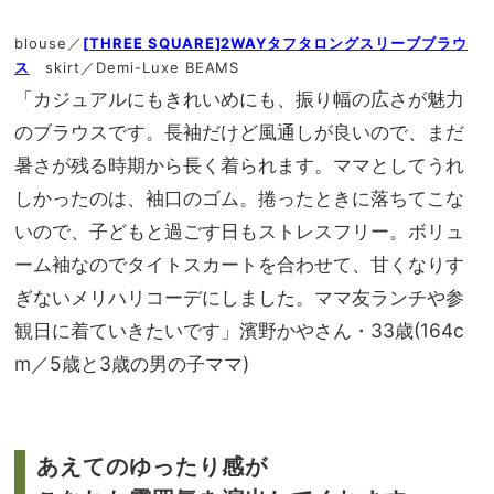
blouse／
[THREE SQUARE]2WAYタフタロングスリーブブラウ
ス
skirt／Demi-Luxe BEAMS
「カジュアルにもきれいめにも、振り幅の広さが魅力
のブラウスです。長袖だけど風通しが良いので、まだ
暑さが残る時期から長く着られます。ママとしてうれ
しかったのは、袖口のゴム。捲ったときに落ちてこな
いので、子どもと過ごす日もストレスフリー。ボリュ
ーム袖なのでタイトスカートを合わせて、甘くなりす
ぎないメリハリコーデにしました。ママ友ランチや参
観日に着ていきたいです」濱野かやさん・33歳(164c
m／5歳と3歳の男の子ママ)
あえてのゆったり感が