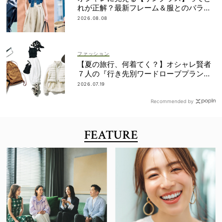
れが正解？最新フレーム＆服とのバラン
スを見て攻略！
2026.08.08
ファッション
【夏の旅行、何着てく？】オシャレ賢者
７人の『行き先別ワードローブプラン』
大公開！
2026.07.19
Recommended by
FEATURE