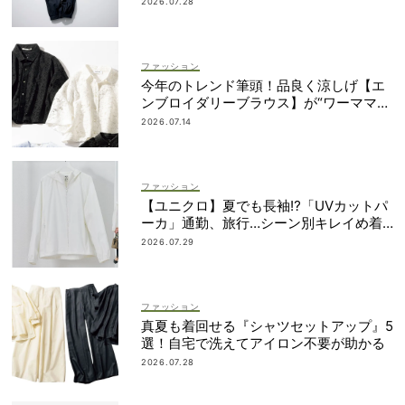
2026.07.28
ファッション
今年のトレンド筆頭！品良く涼しげ【エ
ンブロイダリーブラウス】が“ワーママの
新定番”
2026.07.14
ファッション
【ユニクロ】夏でも長袖⁉「UVカットパ
ーカ」通勤、旅行…シーン別キレイめ着
こなし3選
2026.07.29
ファッション
真夏も着回せる『シャツセットアップ』5
選！自宅で洗えてアイロン不要が助かる
2026.07.28