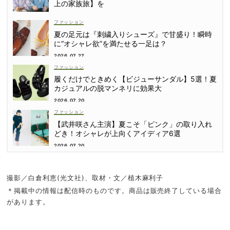
上の家族旅】を
ファッション
夏の足元は『刺繍入りシューズ』で甘盛り！瞬時
に“オシャレ欲”を満たせる一足は？
2026.07.27
ファッション
履くだけでときめく【ビジューサンダル】5選！夏
カジュアルの脱マンネリに効果大
2026.07.20
ファッション
【武井咲さん主演】夏こそ「ピンク」の取り入れ
どき！オシャレが上向くアイディア6選
2026.07.20
撮影／白倉利恵(光文社)、取材・文／植木麻利子
＊掲載中の情報は配信時のものです。商品は販売終了している場合
があります。