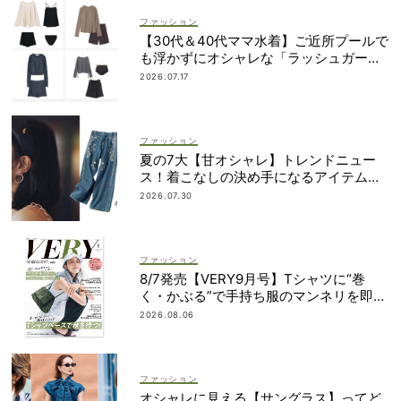
ファッション
【30代＆40代ママ水着】ご近所プールで
も浮かずにオシャレな「ラッシュガード
＆ショートパンツセット」6選！
2026.07.17
ファッション
夏の7大【甘オシャレ】トレンドニュー
ス！着こなしの決め手になるアイテムが
勢揃い
2026.07.30
ファッション
8/7発売【VERY9月号】Tシャツに“巻
く・かぶる”で手持ち服のマンネリを即解
決！
2026.08.06
ファッション
オシャレに見える【サングラス】ってど