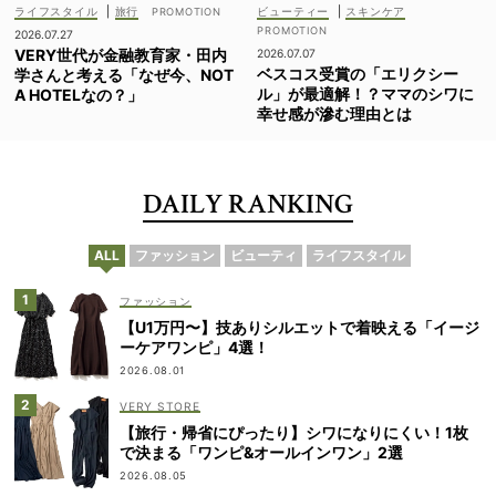
ライフスタイル
|
旅行
ビューティー
|
スキンケア
2026.07.27
VERY世代が金融教育家・田内
2026.07.07
ベスコス受賞の「エリクシー
学さんと考える「なぜ今、NOT
ル」が最適解！？ママのシワに
A HOTELなの？」
幸せ感が滲む理由とは
DAILY RANKING
ALL
ファッション
ビューティ
ライフスタイル
ファッション
【U1万円〜】技ありシルエットで着映える「イージ
ーケアワンピ」4選！
2026.08.01
VERY STORE
【旅行・帰省にぴったり】シワになりにくい！1枚
で決まる「ワンピ&オールインワン」2選
2026.08.05