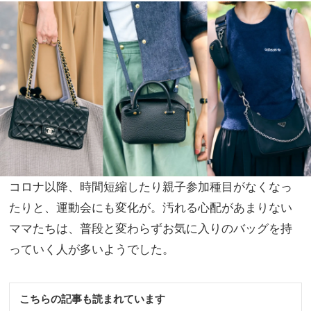
先別
家族
コー
旅】
デ』
を
５人
のマ
マス
タイ
リス
トが
直
伝！
コロナ以降、時間短縮したり親子参加種目がなくなっ
たりと、運動会にも変化が。汚れる心配があまりない
ママたちは、普段と変わらずお気に入りのバッグを持
っていく人が多いようでした。
こちらの記事も読まれています