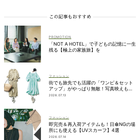
この記事もおすすめ
「NOT A HOTEL」で子どもの記憶に一生
残る【極上の家族旅】を
ファッション
街でも旅先でも活躍の「ワンピ＆セット
アップ」がやっぱり無敵！写真映えも着
回し力も◎
2026.07.13
ファッション
即完売＆再入荷アイテムも！日傘NGの場
所にも使える【UVスカーフ】4選
2026.07.14