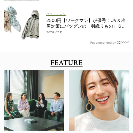
ファッション
2500円【ワークマン】が優秀！UV＆冷
房対策にバツグンの「羽織りもの」６選
＜水際、旅行etc.＞
2026.07.15
Recommended by
FEATURE