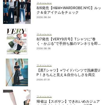
ファッション
8/6発売【H&M×WARDROBE.NYC】ルッ
ク＆全アイテムをチェック
2026.08.04
ファッション
8/7発売【VERY9月号】Tシャツに“巻
く・かぶる”で手持ち服のマンネリを即解
決！
2026.08.06
ファッション
【黒Tシャツ】×ワイドパンツで洗練度U
P！きちんと見え＆自分らしさを両立
2026.07.31
ファッション
帰省は【スポサン】できれいめカジュア