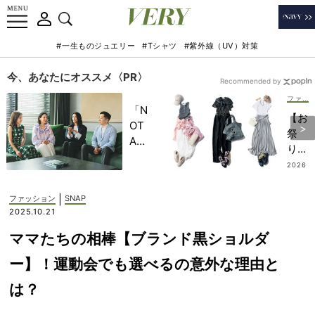
#一生ものジュエリー
#Tシャツ
#紫外線（UV）対策
今、あなたにオススメ〈PR〉
Recommended by
ファッション
「N
【お
OT
祭
A
り、
HO
レジ
2026
TEL
.08.0
ャー
7
」で
etc.
|
ファッション
SNAP
子ど
】真
2025.10.21
もの
夏も
記憶
ママたちの相棒【ブランド黒ショルダ
スニ
に一
ーカ
ー】！運動会でも選べるの意外な理由と
生残
ー派
る
は？
の
【極
『行
上の