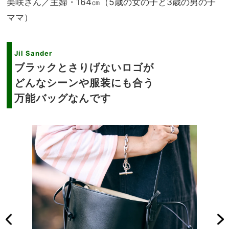
美咲さん／主婦・164㎝（5歳の女の子と3歳の男の子
ママ）
Jil Sander
ブラックとさりげないロゴが
どんなシーンや服装にも合う
万能バッグなんです