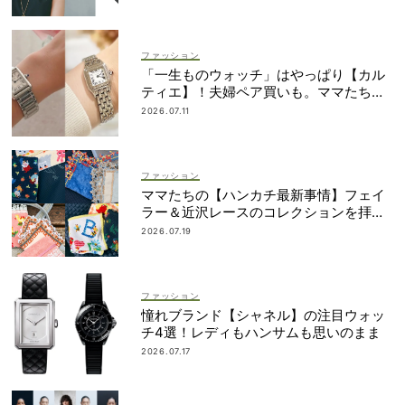
ファッション
「一生ものウォッチ」はやっぱり【カル
ティエ】！夫婦ペア買いも。ママたちが
リアルに選んだモデル
2026.07.11
ファッション
ママたちの【ハンカチ最新事情】フェイ
ラー＆近沢レースのコレクションを拝
見！
2026.07.19
ファッション
憧れブランド【シャネル】の注目ウォッ
チ4選！レディもハンサムも思いのまま
2026.07.17