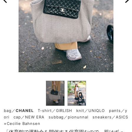
bag／
CHANEL
T-shirt／GIRLISH knit／UNIQLO pants／y
ori cap／NEW ERA subbag／pionunnal sneakers／ASICS
×Cecilie Bahnsen
「体育館で運動会を開催する保育園なので、親はずっ