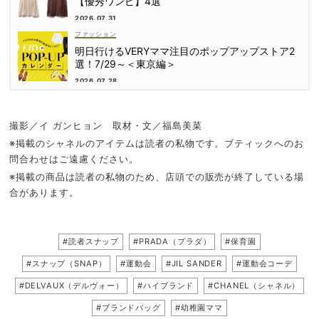
【優秀ワンピ】4選
2026.07.31
ファッション
明日行けるVERYママ注目のポップアップストア2
選！7/29～＜東京編＞
2026.07.28
撮影／イ ガンヒョン 取材・文／福島美菜
※掲載のシャネルのアイテムは読者の私物です。ブティックへのお
問合わせはご遠慮ください。
※掲載の商品は読者の私物のため、店頭での販売が終了している場
合があります。
#読者スナップ
#PRADA（プラダ）
#保育園
#スナップ（SNAP）
#運動会
#JIL SANDER
#運動会コーデ
#DELVAUX（デルヴォー）
#ハイブランド
#CHANEL（シャネル）
#ブランドバッグ
#幼稚園ママ