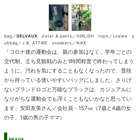
bag／
DELVAUX
outer & pants／GIRLISH tops／Loewe s
ubbag／J.B. ATTIRE sneakers／NIKE
「コロナ後の運動会は、親の参加はなく、学年ごとの
交代制、立ち見観戦のみと1時間程度で終わってしまう
ように。汚れを気にすることもなくなったので、普段
から持っている使いやすいバッグにしました。さりげ
ないブランドロゴと万能なブラックは、カジュアルに
なりがちな運動会でも浮くこともないかなと思ってい
ます」安田友美さん／会社員・157㎝（7歳と4歳の女
の子、1歳の男の子ママ）
PRADA