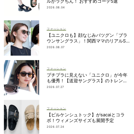
ルがラクちん！ おすすめコーデ5選
2026.08.04
ファッション
【ユニクロも】顔なじみバツグン「ブラ
ウンサングラス」！関西ママのリアルSN
AP5選
2026.08.07
ファッション
プチプラに見えない「ユニクロ」が今年
も優秀！【送迎サングラス】のトレンド
は“黒”のフレーム
2026.07.27
ファッション
【ビルケンシュトック】がsacaiとコラ
ボ！ウィメンズサイズも展開予定
2026.07.24