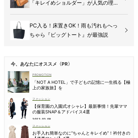
「キレイめショルダー」が人気の理
由！
PC入る！床置きOK！雨も汚れもへっ
ちゃら『ビッグトート』が最強説
今、あなたにオススメ〈PR〉
「NOT A HOTEL」で子どもの記憶に一生残る【極
上の家族旅】を
ファッション
【保育園の入園式オシャレ】最新事情！先輩ママ
の服装SNAP＆アドバイス4選
2023.03.08
ファッション
お手入れ簡単なのに“ちゃんとキレイめ”！衿付きの