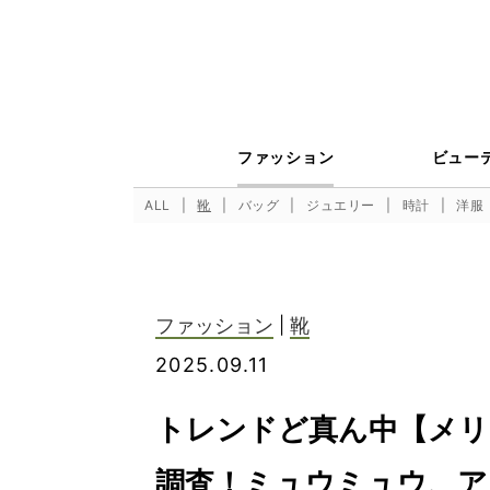
ファッション
ビュー
ALL
靴
バッグ
ジュエリー
時計
洋服
ファッション
|
靴
2025.09.11
トレンドど真ん中【メリ
調査！ミュウミュウ、アグ