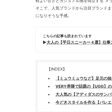
程よい甘さとカジュアル感を両立する“メ
そこで、人気ブランドから注目ブランドま
になりそうな予感。
こちらの記事も読まれています
▶︎
大人の【平日スニーカー４選】仕事
【INDEX】
【ミュウミュウなど】足元の抜
VERY界隈で話題の【UGG】
大人気の【アディダスのサンバ
今どきスタイルを作る【バレエ