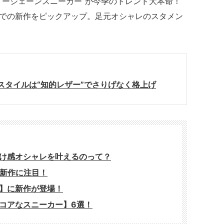
リージェーンスニーカー”が今季のトレンド大本命！
での新作をピックアップ。足元オシャレのスタメン
スタイルは“知的レザー”でさりげなく格上げ
け感オシャレを叶えるのって？
の新作に注目！
】に新作が登場！
コアなスニーカー】6選！